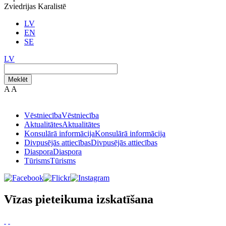
Zviedrijas Karalistē
LV
EN
SE
LV
Meklēt
A
A
Vēstniecība
Vēstniecība
Aktualitātes
Aktualitātes
Konsulārā informācija
Konsulārā informācija
Divpusējās attiecības
Divpusējās attiecības
Diaspora
Diaspora
Tūrisms
Tūrisms
Vīzas pieteikuma izskatīšana