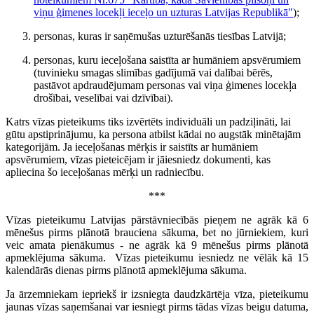
viņu ģimenes locekļi ieceļo un uzturas Latvijas Republikā"
);
personas, kuras ir saņēmušas uzturēšanās tiesības Latvijā;
personas, kuru ieceļošana saistīta ar humāniem apsvērumiem
(tuvinieku smagas slimības gadījumā vai dalībai bērēs,
pastāvot apdraudējumam personas vai viņa ģimenes locekļa
drošībai, veselībai vai dzīvībai).
Katrs vīzas pieteikums tiks izvērtēts individuāli un padziļināti, lai
gūtu apstiprinājumu, ka persona atbilst kādai no augstāk minētajām
kategorijām. Ja ieceļošanas mērķis ir saistīts ar humāniem
apsvērumiem, vīzas pieteicējam ir jāiesniedz dokumenti, kas
apliecina šo ieceļošanas mērķi un radniecību.
***
Vīzas pieteikumu Latvijas pārstāvniecībās pieņem ne agrāk kā 6
mēnešus pirms plānotā brauciena sākuma, bet no jūrniekiem, kuri
veic amata pienākumus - ne agrāk kā 9 mēnešus pirms plānotā
apmeklējuma sākuma. Vīzas pieteikumu iesniedz ne vēlāk kā 15
kalendārās dienas pirms plānotā apmeklējuma sākuma.
Ja ārzemniekam iepriekš ir izsniegta daudzkārtēja vīza, pieteikumu
jaunas vīzas saņemšanai var iesniegt pirms tādas vīzas beigu datuma,