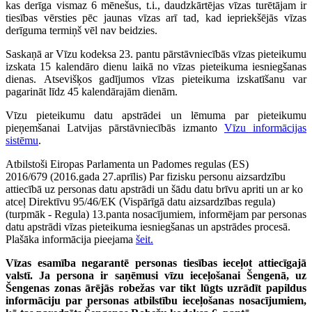
kas derīga vismaz 6 mēnešus, t.i., daudzkārtējas vīzas turētājam ir
tiesības vērsties pēc jaunas vīzas arī tad, kad iepriekšējās vīzas
derīguma termiņš vēl nav beidzies.
Saskaņā ar Vīzu kodeksa 23. pantu pārstāvniecībās vīzas pieteikumu
izskata 15 kalendāro dienu laikā no vīzas pieteikuma iesniegšanas
dienas. Atsevišķos gadījumos vīzas pieteikuma izskatīšanu var
pagarināt līdz 45 kalendārajām dienām.
Vīzu pieteikumu datu apstrādei un lēmuma par pieteikumu
pieņemšanai Latvijas pārstāvniecībās izmanto
Vīzu informācijas
sistēmu
.
Atbilstoši Eiropas Parlamenta un Padomes regulas (ES)
2016/679 (2016.gada 27.aprīlis) Par fizisku personu aizsardzību
attiecībā uz personas datu apstrādi un šādu datu brīvu apriti un ar ko
atceļ Direktīvu 95/46/EK (Vispārīgā datu aizsardzības regula)
(turpmāk - Regula) 13.panta nosacījumiem, informējam par personas
datu apstrādi vīzas pieteikuma iesniegšanas un apstrādes procesā.
Plašāka informācija pieejama
šeit.
Vīzas esamība negarantē personas tiesības ieceļot attiecīgajā
valstī. Ja persona ir saņēmusi vīzu ieceļošanai Šengenā, uz
Šengenas zonas ārējās robežas var tikt lūgts uzrādīt papildus
informāciju par personas atbilstību ieceļošanas nosacījumiem,