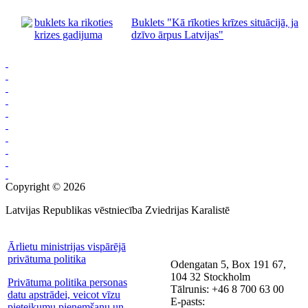
Buklets "Kā rīkoties krīzes situācijā, ja
dzīvo ārpus Latvijas"
Copyright © 2026
Latvijas Republikas vēstniecība Zviedrijas Karalistē
Ārlietu ministrijas vispārējā
privātuma politika
Odengatan 5, Box 191 67,
104 32 Stockholm
Privātuma politika personas
Tālrunis: +46 8 700 63 00
datu apstrādei, veicot vīzu
E-pasts:
pieteikumu pieņemšanu un