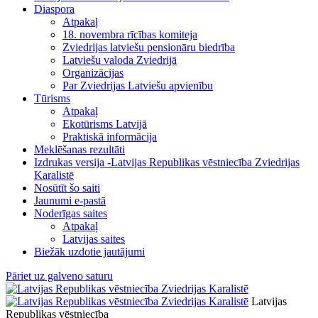
Diaspora
Atpakaļ
18. novembra rīcības komiteja
Zviedrijas latviešu pensionāru biedrība
Latviešu valoda Zviedrijā
Organizācijas
Par Zviedrijas Latviešu apvienību
Tūrisms
Atpakaļ
Ekotūrisms Latvijā
Praktiskā informācija
Meklēšanas rezultāti
Izdrukas versija -Latvijas Republikas vēstniecība Zviedrijas
Karalistē
Nosūtīt šo saiti
Jaunumi e-pastā
Noderīgas saites
Atpakaļ
Latvijas saites
Biežāk uzdotie jautājumi
Pāriet uz galveno saturu
Latvijas
Republikas vēstniecība