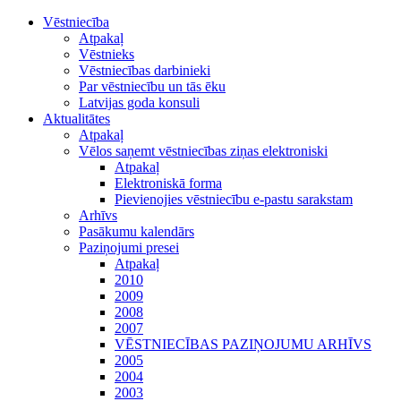
Vēstniecība
Atpakaļ
Vēstnieks
Vēstniecības darbinieki
Par vēstniecību un tās ēku
Latvijas goda konsuli
Aktualitātes
Atpakaļ
Vēlos saņemt vēstniecības ziņas elektroniski
Atpakaļ
Elektroniskā forma
Pievienojies vēstniecību e-pastu sarakstam
Arhīvs
Pasākumu kalendārs
Paziņojumi presei
Atpakaļ
2010
2009
2008
2007
VĒSTNIECĪBAS PAZIŅOJUMU ARHĪVS
2005
2004
2003