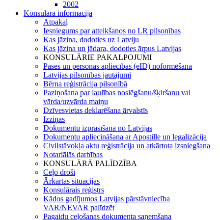
2002
Konsulārā informācija
Atpakaļ
Iesniegums par atteikšanos no LR pilsonības
Kas jāzina, dodoties uz Latviju
Kas jāzina un jādara, dodoties ārpus Latvijas
KONSULĀRIE PAKALPOJUMI
Pases un personas apliecības (eID) noformēšana
Latvijas pilsonības jautājumi
Bērna reģistrācija pilsonībā
Paziņošana par laulības noslēgšanu/šķiršanu vai
vārda/uzvārda maiņu
Dzīvesvietas deklarēšana ārvalstīs
Izziņas
Dokumentu izprasīšana no Latvijas
Dokumentu apliecināšana ar Apostille un legalizācija
Civilstāvokļa aktu reģistrācija un atkārtota izsniegšana
Notariālās darbības
KONSULĀRĀ PALĪDZĪBA
Ceļo droši
Ārkārtas situācijas
Konsulārais reģistrs
Kādos gadījumos Latvijas pārstāvniecība
VAR/NEVAR palīdzēt
Pagaidu ceļošanas dokumenta saņemšana