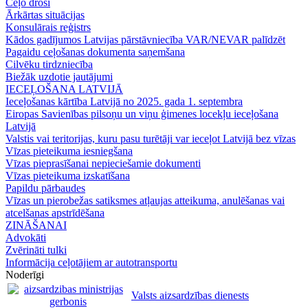
Ceļo droši
Ārkārtas situācijas
Konsulārais reģistrs
Kādos gadījumos Latvijas pārstāvniecība VAR/NEVAR palīdzēt
Pagaidu ceļošanas dokumenta saņemšana
Cilvēku tirdzniecība
Biežāk uzdotie jautājumi
IECEĻOŠANA LATVIJĀ
Ieceļošanas kārtība Latvijā no 2025. gada 1. septembra
Eiropas Savienības pilsoņu un viņu ģimenes locekļu ieceļošana
Latvijā
Valstis vai teritorijas, kuru pasu turētāji var ieceļot Latvijā bez vīzas
Vīzas pieteikuma iesniegšana
Vīzas pieprasīšanai nepieciešamie dokumenti
Vīzas pieteikuma izskatīšana
Papildu pārbaudes
Vīzas un pierobežas satiksmes atļaujas atteikuma, anulēšanas vai
atcelšanas apstrīdēšana
ZINĀŠANAI
Advokāti
Zvērināti tulki
Informācija ceļotājiem ar autotransportu
Noderīgi
Valsts aizsardzības dienests