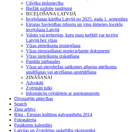
Cilvēku tirdzniecība
Biežāk uzdotie jautājumi
IECEĻOŠANA LATVIJĀ
Ieceļošanas kārtība Latvijā no 2025. gada 1. septembra
Eiropas Savienības pilsoņu un viņu ģimenes locekļu
ieceļošana Latvijā
Valstis vai teritorijas, kuru pasu turētāji var ieceļot
Latvijā bez vīzas
Vīzas pieteikuma iesniegšana
Vīzas pieprasīšanai nepieciešamie dokumenti
Vīzas pieteikuma izskatīšana
Papildu pārbaudes
Vīzas un pierobežas satiksmes atļaujas atteikuma,
anulēšanas vai atcelšanas apstrīdēšana
ZINĀŠANAI
Advokāti
Zvērināti tulki
Informācija ceļotājiem ar autotransportu
Divpusējās attiecības
Search
Ziņu arhīvs
Rīga - Eiropas kultūras galvaspilsēta 2014
Fotogalerija
Pasākumu kalendārs
Latvijas un Zviedrijas sadarbība ekonomikā