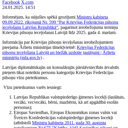
Facebook
X.com
24.01.2025. 14:51
Informējam, ka stājušies spēkā grozījumi
Ministru kabineta
09.09.2022. rīkojumā Nr. 599 “Par Krievijas Federācijas pilsoņu
ieceļošanu Latvijas Republikā”
, pagarinot ierobežojumu termiņu
Krievijas pilsoņu ieceļošanai Latvijā līdz 2025. gada 4. martam.
Informācija par Krievijas pilsoņu ieceļošanas ierobežojumiem
pieejama Ārlietu ministrijas tīmekļvietnē:
Krievijas Federācijas
pilsoņu ieceļošana Latvijā un biežāk uzdotie jautājumi | Ārlietu
ministrija (mfa.gov.lv)
.
Latvijas diplomātiskajās un konsulārajās pārstāvniecībās ārvalstīs
pieņem tikai noteiktu personu kategoriju Krievijas Federācijas
pilsoņu vīzu pieteikumus.
Vīzu pieteikumus varēs iesniegt:
Latvijas Republikas valstspiederīgo ģimenes locekļi (laulātais,
vecāki, vecvecāki, bērni, mazbērni, kā arī apgādībā esošās
personas);
Eiropas Savienības, Eiropas Ekonomikas zonas valsts vai
Šveices Konfederācijas valstspiederīgo ģimenes locekļi
(atbilstoši
Ministru kabineta 2011. gada 30. augusta
noteikumiem Nr.675 "Kārtība, kādā Savienības pilsoņi un