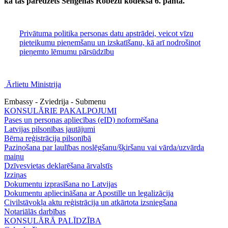
kā tas paredzēts Šengenas Robežu kodeksa 6. pantā.
Privātuma politika personas datu apstrādei, veicot vīzu
pieteikumu pieņemšanu un izskatīšanu, kā arī nodrošinot
pieņemto lēmumu pārsūdzību
Ārlietu Ministrija
Embassy - Zviedrija - Submenu
KONSULĀRIE PAKALPOJUMI
Pases un personas apliecības (eID) noformēšana
Latvijas pilsonības jautājumi
Bērna reģistrācija pilsonībā
Paziņošana par laulības noslēgšanu/šķiršanu vai vārda/uzvārda
maiņu
Dzīvesvietas deklarēšana ārvalstīs
Izziņas
Dokumentu izprasīšana no Latvijas
Dokumentu apliecināšana ar Apostille un legalizācija
Civilstāvokļa aktu reģistrācija un atkārtota izsniegšana
Notariālās darbības
KONSULĀRĀ PALĪDZĪBA