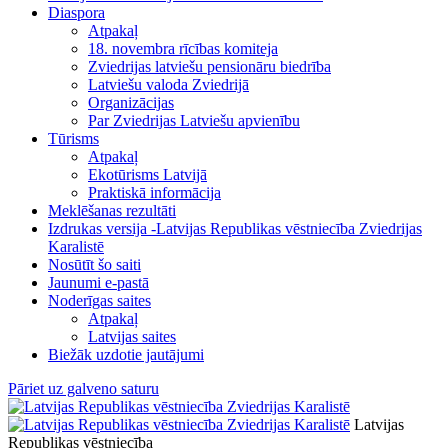
Diaspora
Atpakaļ
18. novembra rīcības komiteja
Zviedrijas latviešu pensionāru biedrība
Latviešu valoda Zviedrijā
Organizācijas
Par Zviedrijas Latviešu apvienību
Tūrisms
Atpakaļ
Ekotūrisms Latvijā
Praktiskā informācija
Meklēšanas rezultāti
Izdrukas versija -Latvijas Republikas vēstniecība Zviedrijas
Karalistē
Nosūtīt šo saiti
Jaunumi e-pastā
Noderīgas saites
Atpakaļ
Latvijas saites
Biežāk uzdotie jautājumi
Pāriet uz galveno saturu
Latvijas
Republikas vēstniecība