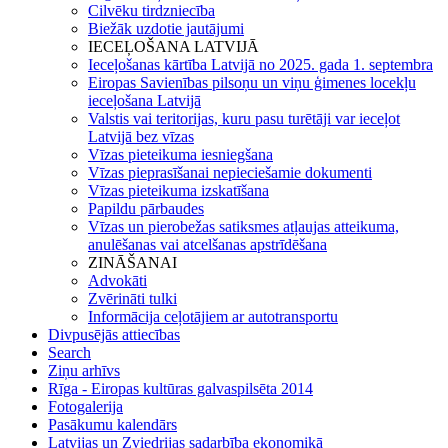
Cilvēku tirdzniecība
Biežāk uzdotie jautājumi
IECEĻOŠANA LATVIJĀ
Ieceļošanas kārtība Latvijā no 2025. gada 1. septembra
Eiropas Savienības pilsoņu un viņu ģimenes locekļu
ieceļošana Latvijā
Valstis vai teritorijas, kuru pasu turētāji var ieceļot
Latvijā bez vīzas
Vīzas pieteikuma iesniegšana
Vīzas pieprasīšanai nepieciešamie dokumenti
Vīzas pieteikuma izskatīšana
Papildu pārbaudes
Vīzas un pierobežas satiksmes atļaujas atteikuma,
anulēšanas vai atcelšanas apstrīdēšana
ZINĀŠANAI
Advokāti
Zvērināti tulki
Informācija ceļotājiem ar autotransportu
Divpusējās attiecības
Search
Ziņu arhīvs
Rīga - Eiropas kultūras galvaspilsēta 2014
Fotogalerija
Pasākumu kalendārs
Latvijas un Zviedrijas sadarbība ekonomikā