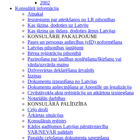
2002
Konsulārā informācija
Atpakaļ
Iesniegums par atteikšanos no LR pilsonības
Kas jāzina, dodoties uz Latviju
Kas jāzina un jādara, dodoties ārpus Latvijas
KONSULĀRIE PAKALPOJUMI
Pases un personas apliecības (eID) noformēšana
Latvijas pilsonības jautājumi
Bērna reģistrācija pilsonībā
Paziņošana par laulības noslēgšanu/šķiršanu vai
vārda/uzvārda maiņu
Dzīvesvietas deklarēšana ārvalstīs
Izziņas
Dokumentu izprasīšana no Latvijas
Dokumentu apliecināšana ar Apostille un legalizācija
Civilstāvokļa aktu reģistrācija un atkārtota izsniegšana
Notariālās darbības
KONSULĀRĀ PALĪDZĪBA
Ceļo droši
Ārkārtas situācijas
Konsulārais reģistrs
Kādos gadījumos Latvijas pārstāvniecība
VAR/NEVAR palīdzēt
Pagaidu ceļošanas dokumenta saņemšana