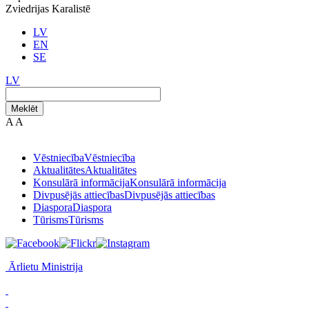
Zviedrijas Karalistē
LV
EN
SE
LV
Meklēt
A
A
Vēstniecība
Vēstniecība
Aktualitātes
Aktualitātes
Konsulārā informācija
Konsulārā informācija
Divpusējās attiecības
Divpusējās attiecības
Diaspora
Diaspora
Tūrisms
Tūrisms
Ārlietu Ministrija