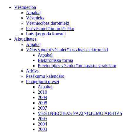
Vēstniecība
Atpakaļ
Vēstnieks
Vēstniecības darbinieki
Par vēstniecību un tās ēku
Latvijas goda konsuli
Aktualitātes
Atpakaļ
Vēlos saņemt vēstniecības ziņas elektroniski
Atpakaļ
Elektroniskā forma
Pievienojies vēstniecību e-pastu sarakstam
Arhīvs
Pasākumu kalendārs
Paziņojumi presei
Atpakaļ
2010
2009
2008
2007
VĒSTNIECĪBAS PAZIŅOJUMU ARHĪVS
2005
2004
2003