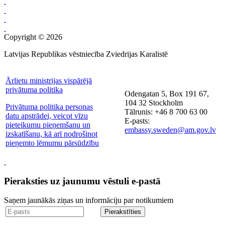
Copyright © 2026
Latvijas Republikas vēstniecība Zviedrijas Karalistē
Ārlietu ministrijas vispārējā
privātuma politika
Odengatan 5, Box 191 67,
104 32 Stockholm
Privātuma politika personas
Tālrunis: +46 8 700 63 00
datu apstrādei, veicot vīzu
E-pasts:
pieteikumu pieņemšanu un
embassy.sweden@am.gov.lv
izskatīšanu, kā arī nodrošinot
pieņemto lēmumu pārsūdzību
Pieraksties uz jaunumu vēstuli e-pastā
Saņem jaunākās ziņas un informāciju par notikumiem