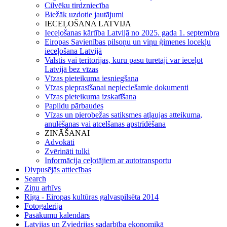
Cilvēku tirdzniecība
Biežāk uzdotie jautājumi
IECEĻOŠANA LATVIJĀ
Ieceļošanas kārtība Latvijā no 2025. gada 1. septembra
Eiropas Savienības pilsoņu un viņu ģimenes locekļu
ieceļošana Latvijā
Valstis vai teritorijas, kuru pasu turētāji var ieceļot
Latvijā bez vīzas
Vīzas pieteikuma iesniegšana
Vīzas pieprasīšanai nepieciešamie dokumenti
Vīzas pieteikuma izskatīšana
Papildu pārbaudes
Vīzas un pierobežas satiksmes atļaujas atteikuma,
anulēšanas vai atcelšanas apstrīdēšana
ZINĀŠANAI
Advokāti
Zvērināti tulki
Informācija ceļotājiem ar autotransportu
Divpusējās attiecības
Search
Ziņu arhīvs
Rīga - Eiropas kultūras galvaspilsēta 2014
Fotogalerija
Pasākumu kalendārs
Latvijas un Zviedrijas sadarbība ekonomikā