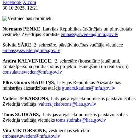
Facebook
X.com
30.10.2025. 12:21
Normans PENKE
, Latvijas Republikas ārkārtējais un pilnvarotais
vēstnieks Zviedrijas Karalistē
embassy.sweden@mfa.gov.lv
Solvita SĀRE
, 2. sekretāre, pārstāvniecības vadītāja vietniece
embassy.sweden@mfa.gov.lv
Andra KALVENIECE
, 2. sekretāre (konsulārie jautājumi,
kontaktpersona par diasporas projektu iesniegšanu un realizāciju)
consulate.sweden@mfa.gov.lv
Plkv. Gunārs KAULIŅŠ
, Latvijas Republikas Aizsardzības
ministrijas aizsardzības atašejs
gunars.kaulins@mfa.gov.lv
Valters
JĒKABSONS
, Latvijas ārējās ekonomiskās pārstāvniecības
Zviedrijā vadītājs
valters.jekabsons@liaa.gov.lv
Toms SUDRABS,
Latvijas ārējās ekonomiskās pārstāvniecības
Zviedrijā vadītāja vietnieks
toms.sudrabs@liaa.gov.lv
Vita
VIKTORSONE
,
vēstniecības sekretāre
embassy.sweden@mfa.gov.lv