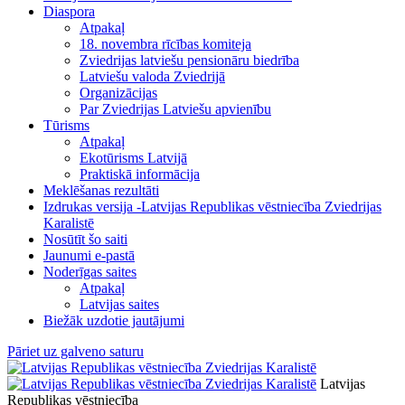
Diaspora
Atpakaļ
18. novembra rīcības komiteja
Zviedrijas latviešu pensionāru biedrība
Latviešu valoda Zviedrijā
Organizācijas
Par Zviedrijas Latviešu apvienību
Tūrisms
Atpakaļ
Ekotūrisms Latvijā
Praktiskā informācija
Meklēšanas rezultāti
Izdrukas versija -Latvijas Republikas vēstniecība Zviedrijas
Karalistē
Nosūtīt šo saiti
Jaunumi e-pastā
Noderīgas saites
Atpakaļ
Latvijas saites
Biežāk uzdotie jautājumi
Pāriet uz galveno saturu
Latvijas
Republikas vēstniecība