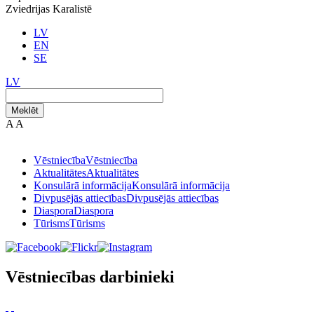
Zviedrijas Karalistē
LV
EN
SE
LV
Meklēt
A
A
Vēstniecība
Vēstniecība
Aktualitātes
Aktualitātes
Konsulārā informācija
Konsulārā informācija
Divpusējās attiecības
Divpusējās attiecības
Diaspora
Diaspora
Tūrisms
Tūrisms
Vēstniecības darbinieki