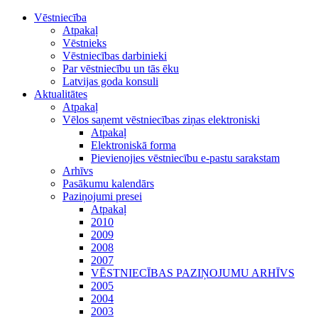
Vēstniecība
Atpakaļ
Vēstnieks
Vēstniecības darbinieki
Par vēstniecību un tās ēku
Latvijas goda konsuli
Aktualitātes
Atpakaļ
Vēlos saņemt vēstniecības ziņas elektroniski
Atpakaļ
Elektroniskā forma
Pievienojies vēstniecību e-pastu sarakstam
Arhīvs
Pasākumu kalendārs
Paziņojumi presei
Atpakaļ
2010
2009
2008
2007
VĒSTNIECĪBAS PAZIŅOJUMU ARHĪVS
2005
2004
2003