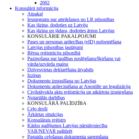
2002
Konsulārā informācija
Atpakaļ
Iesniegums par atteikšanos no LR pilsonības
Kas jāzina, dodoties uz Latviju
Kas jāzina un jādara, dodoties ārpus Latvijas
KONSULĀRIE PAKALPOJUMI
Pases un personas apliecības (eID) noformēšana
Latvijas pilsonības jautājumi
Bērna reģistrācija pilsonībā
Paziņošana par laulības noslēgšanu/šķiršanu vai
vārda/uzvārda maiņu
Dzīvesvietas deklarēšana ārvalstīs
Izziņas
Dokumentu izprasīšana no Latvijas
Dokumentu apliecināšana ar Apostille un legalizācija
Civilstāvokļa aktu reģistrācija un atkārtota izsniegšana
Notariālās darbības
KONSULĀRĀ PALĪDZĪBA
Ceļo droši
Ārkārtas situācijas
Konsulārais reģistrs
Kādos gadījumos Latvijas pārstāvniecība
VAR/NEVAR palīdzēt
Pagaidu ceļošanas dokumenta saņemšana