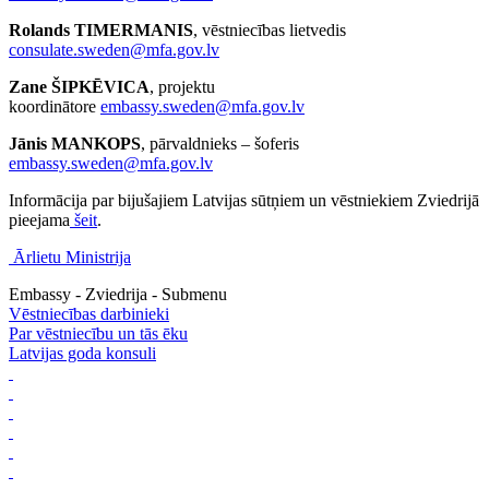
Rolands TIMERMANIS
, vēstniecības lietvedis
consulate.sweden@mfa.gov.lv
Zane ŠIPKĒVICA
, projektu
koordinātore
embassy.sweden@mfa.gov.lv
Jānis MANKOPS
, pārvaldnieks – šoferis
embassy.sweden@mfa.gov.lv
Informācija par bijušajiem Latvijas sūtņiem un vēstniekiem Zviedrijā
pieejama
šeit
.
Ārlietu Ministrija
Embassy - Zviedrija - Submenu
Vēstniecības darbinieki
Par vēstniecību un tās ēku
Latvijas goda konsuli