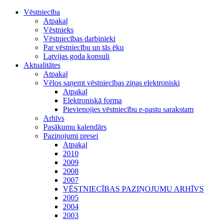
Vēstniecība
Atpakaļ
Vēstnieks
Vēstniecības darbinieki
Par vēstniecību un tās ēku
Latvijas goda konsuli
Aktualitātes
Atpakaļ
Vēlos saņemt vēstniecības ziņas elektroniski
Atpakaļ
Elektroniskā forma
Pievienojies vēstniecību e-pastu sarakstam
Arhīvs
Pasākumu kalendārs
Paziņojumi presei
Atpakaļ
2010
2009
2008
2007
VĒSTNIECĪBAS PAZIŅOJUMU ARHĪVS
2005
2004
2003