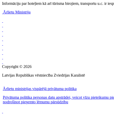
Informāciju par hoteļiem kā arī tūrisma birojiem, transportu u.c. ir ie
Ārlietu Ministrija
Copyright © 2026
Latvijas Republikas vēstniecība Zviedrijas Karalistē
Ārlietu ministrijas vispārējā privātuma politika
Privātuma politika personas datu apstrādei, veicot vīzu pieteikumu pi
nodrošinot pieņemto lēmumu pārsūdzību