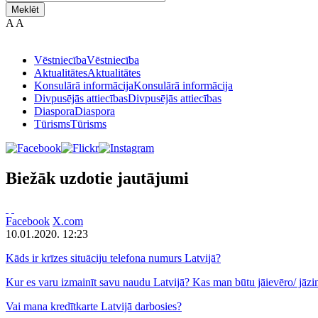
Meklēt
A
A
Vēstniecība
Vēstniecība
Aktualitātes
Aktualitātes
Konsulārā informācija
Konsulārā informācija
Divpusējās attiecības
Divpusējās attiecības
Diaspora
Diaspora
Tūrisms
Tūrisms
Biežāk uzdotie jautājumi
Facebook
X.com
10.01.2020. 12:23
Kāds ir krīzes situāciju telefona numurs Latvijā?
Kur es varu izmainīt savu naudu Latvijā? Kas man būtu jāievēro/ jāzi
Vai mana kredītkarte Latvijā darbosies?