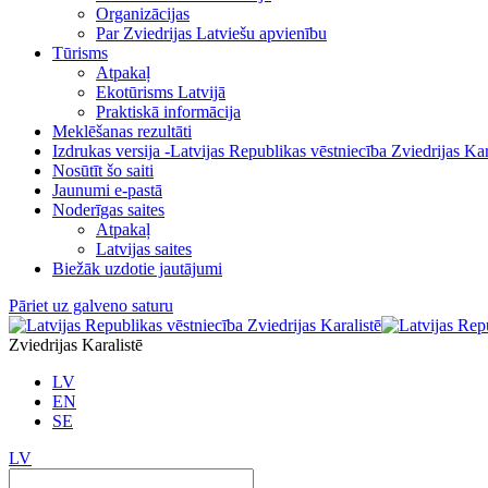
Organizācijas
Par Zviedrijas Latviešu apvienību
Tūrisms
Atpakaļ
Ekotūrisms Latvijā
Praktiskā informācija
Meklēšanas rezultāti
Izdrukas versija -Latvijas Republikas vēstniecība Zviedrijas Kar
Nosūtīt šo saiti
Jaunumi e-pastā
Noderīgas saites
Atpakaļ
Latvijas saites
Biežāk uzdotie jautājumi
Pāriet uz galveno saturu
Zviedrijas Karalistē
LV
EN
SE
LV