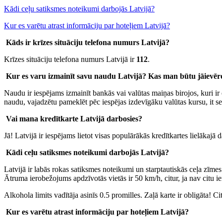
Kādi ceļu satiksmes noteikumi darbojās Latvijā?
Kur es varētu atrast informāciju par hoteļiem Latvijā?
Kāds ir krīzes situāciju telefona numurs Latvijā?
Krīzes situāciju telefona numurs Latvijā ir
112
.
Kur es varu izmainīt savu naudu Latvijā? Kas man būtu jāievēro
Naudu ir iespējams izmainīt bankās vai valūtas maiņas birojos, kuri ir 
naudu, vajadzētu pameklēt pēc iespējas izdevīgāku valūtas kursu, it s
Vai mana kredītkarte Latvijā darbosies?
Jā! Latvijā ir iespējams lietot visas populārākās kredītkartes lielākajā
Kādi ceļu satiksmes noteikumi darbojās Latvijā?
Latvijā ir labās rokas satiksmes noteikumi un starptautiskās ceļa zīmes.
Ātruma ierobežojums apdzīvotās vietās ir 50 km/h, citur, ja nav citu
Alkohola limits vadītāja asinīs 0.5 promilles. Zaļā karte ir obligāta! C
Kur es varētu atrast informāciju par hoteļiem Latvijā?