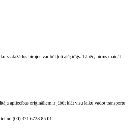
kurss dažādos birojos var būt ļoti atšķirīgs. Tāpēc, pirms maināt
tāja apliecības oriģināliem ir jābūt klāt visu laiku vadot transportu.
 tel.nr. (00) 371 6728 85 01.