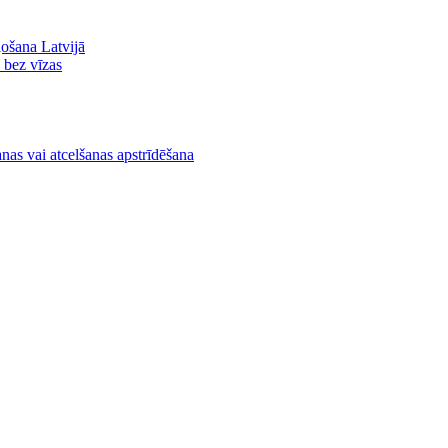
ļošana Latvijā
ā bez vīzas
nas vai atcelšanas apstrīdēšana