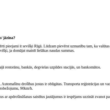
/ jāzina?
ērti pieejami it sevišķi Rīgā. Lūdzam pievērst uzmanību tam, ka valūtas 
evišķi, ja domājat mainīt lielākas naudas summas.
 daļā restorānu, bankās, degvielas uzpildes stacijās, un bankomātos.
 Automašīnu drošības jostas ir obligātas. Transporta reģistrācijas un vadī
 ierobežojumu, 90km/h.
itus ar apdrošināšanas saistītus jautājumus ir iespējams uzzināt zvanot pa