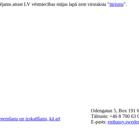
spējams atrast LV vēstniecības mājas lapā zem virsraksta "
tūrisms
".
Odengatan 5, Box 191 6
Tālrunis: +46 8 700 63 
eņemšanu un izskatīšanu, kā arī
E-pasts:
embassy.swede