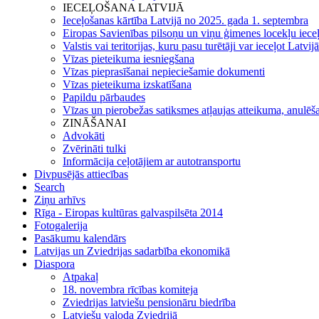
IECEĻOŠANA LATVIJĀ
Ieceļošanas kārtība Latvijā no 2025. gada 1. septembra
Eiropas Savienības pilsoņu un viņu ģimenes locekļu iece
Valstis vai teritorijas, kuru pasu turētāji var ieceļot Latvij
Vīzas pieteikuma iesniegšana
Vīzas pieprasīšanai nepieciešamie dokumenti
Vīzas pieteikuma izskatīšana
Papildu pārbaudes
Vīzas un pierobežas satiksmes atļaujas atteikuma, anulēša
ZINĀŠANAI
Advokāti
Zvērināti tulki
Informācija ceļotājiem ar autotransportu
Divpusējās attiecības
Search
Ziņu arhīvs
Rīga - Eiropas kultūras galvaspilsēta 2014
Fotogalerija
Pasākumu kalendārs
Latvijas un Zviedrijas sadarbība ekonomikā
Diaspora
Atpakaļ
18. novembra rīcības komiteja
Zviedrijas latviešu pensionāru biedrība
Latviešu valoda Zviedrijā