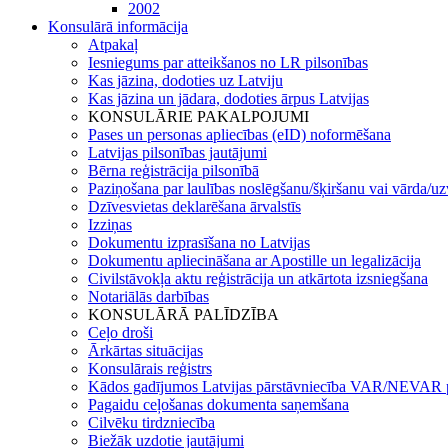
2002
Konsulārā informācija
Atpakaļ
Iesniegums par atteikšanos no LR pilsonības
Kas jāzina, dodoties uz Latviju
Kas jāzina un jādara, dodoties ārpus Latvijas
KONSULĀRIE PAKALPOJUMI
Pases un personas apliecības (eID) noformēšana
Latvijas pilsonības jautājumi
Bērna reģistrācija pilsonībā
Paziņošana par laulības noslēgšanu/šķiršanu vai vārda/u
Dzīvesvietas deklarēšana ārvalstīs
Izziņas
Dokumentu izprasīšana no Latvijas
Dokumentu apliecināšana ar Apostille un legalizācija
Civilstāvokļa aktu reģistrācija un atkārtota izsniegšana
Notariālās darbības
KONSULĀRĀ PALĪDZĪBA
Ceļo droši
Ārkārtas situācijas
Konsulārais reģistrs
Kādos gadījumos Latvijas pārstāvniecība VAR/NEVAR p
Pagaidu ceļošanas dokumenta saņemšana
Cilvēku tirdzniecība
Biežāk uzdotie jautājumi