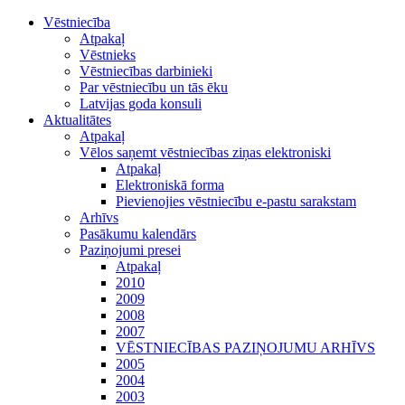
Vēstniecība
Atpakaļ
Vēstnieks
Vēstniecības darbinieki
Par vēstniecību un tās ēku
Latvijas goda konsuli
Aktualitātes
Atpakaļ
Vēlos saņemt vēstniecības ziņas elektroniski
Atpakaļ
Elektroniskā forma
Pievienojies vēstniecību e-pastu sarakstam
Arhīvs
Pasākumu kalendārs
Paziņojumi presei
Atpakaļ
2010
2009
2008
2007
VĒSTNIECĪBAS PAZIŅOJUMU ARHĪVS
2005
2004
2003