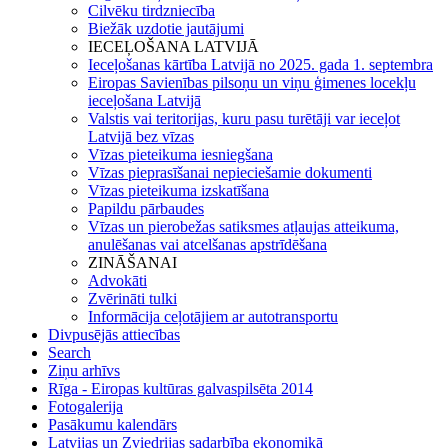
Cilvēku tirdzniecība
Biežāk uzdotie jautājumi
IECEĻOŠANA LATVIJĀ
Ieceļošanas kārtība Latvijā no 2025. gada 1. septembra
Eiropas Savienības pilsoņu un viņu ģimenes locekļu
ieceļošana Latvijā
Valstis vai teritorijas, kuru pasu turētāji var ieceļot
Latvijā bez vīzas
Vīzas pieteikuma iesniegšana
Vīzas pieprasīšanai nepieciešamie dokumenti
Vīzas pieteikuma izskatīšana
Papildu pārbaudes
Vīzas un pierobežas satiksmes atļaujas atteikuma,
anulēšanas vai atcelšanas apstrīdēšana
ZINĀŠANAI
Advokāti
Zvērināti tulki
Informācija ceļotājiem ar autotransportu
Divpusējās attiecības
Search
Ziņu arhīvs
Rīga - Eiropas kultūras galvaspilsēta 2014
Fotogalerija
Pasākumu kalendārs
Latvijas un Zviedrijas sadarbība ekonomikā