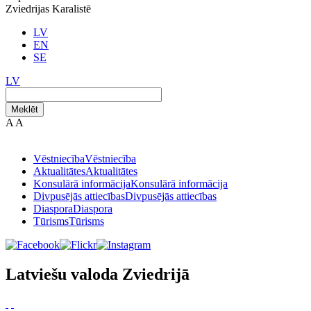
Zviedrijas Karalistē
LV
EN
SE
LV
Meklēt
A
A
Vēstniecība
Vēstniecība
Aktualitātes
Aktualitātes
Konsulārā informācija
Konsulārā informācija
Divpusējās attiecības
Divpusējās attiecības
Diaspora
Diaspora
Tūrisms
Tūrisms
Latviešu valoda Zviedrijā