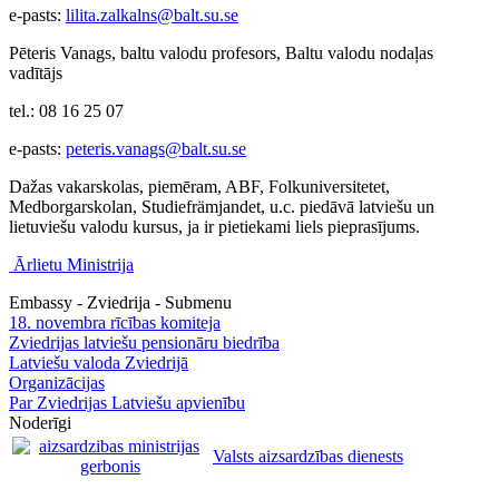
e-pasts:
lilita.zalkalns@balt.su.se
Pēteris Vanags, baltu valodu profesors, Baltu valodu nodaļas
vadītājs
tel.: 08 16 25 07
e-pasts:
peteris.vanags@balt.su.se
Dažas vakarskolas, piemēram, ABF, Folkuniversitetet,
Medborgarskolan, Studiefrämjandet, u.c. piedāvā latviešu un
lietuviešu valodu kursus, ja ir pietiekami liels pieprasījums.
Ārlietu Ministrija
Embassy - Zviedrija - Submenu
18. novembra rīcības komiteja
Zviedrijas latviešu pensionāru biedrība
Latviešu valoda Zviedrijā
Organizācijas
Par Zviedrijas Latviešu apvienību
Noderīgi
Valsts aizsardzības dienests