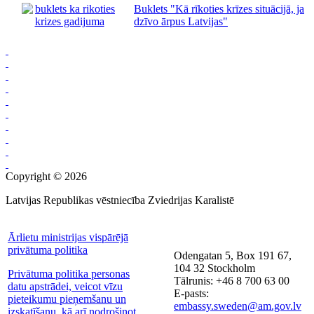
Buklets "Kā rīkoties krīzes situācijā, ja
dzīvo ārpus Latvijas"
Copyright © 2026
Latvijas Republikas vēstniecība Zviedrijas Karalistē
Ārlietu ministrijas vispārējā
privātuma politika
Odengatan 5, Box 191 67,
104 32 Stockholm
Privātuma politika personas
Tālrunis: +46 8 700 63 00
datu apstrādei, veicot vīzu
E-pasts:
pieteikumu pieņemšanu un
embassy.sweden@am.gov.lv
izskatīšanu, kā arī nodrošinot