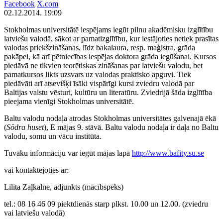
Facebook
X.com
02.12.2014. 19:09
Stokholmas universitātē iespējams iegūt pilnu akadēmisku izglītību
latviešu valodā, sākot ar pamatizglītību, kur iestājoties netiek prasītas
valodas priekšzināšanas, līdz bakalaura, resp. maģistra, grāda
pakāpei, kā arī pētniecības iespējas doktora grāda iegūšanai. Kursos
piedāvā ne tikvien teorētiskas zināšanas par latviešu valodu, bet
pamatkursos likts uzsvars uz valodas praktisko apguvi. Tiek
piedāvāti arī atsevišķi īsāki vispārīgi kursi zviedru valodā par
Baltijas valstu vēsturi, kultūru un literatūru. Zviedrijā šāda izglītība
pieejama vienīgi Stokholmas universitātē.
Baltu valodu nodaļa atrodas Stokholmas universitātes galvenajā ēkā
(
Södra huset
), E mājas 9. stāvā. Baltu valodu nodaļa ir daļa no Baltu
valodu, somu un vācu institūta.
Tuvāku informāciju var iegūt mājas lapā
http://www.bafity.su.se
vai kontaktējoties ar:
Lilita Zaļkalne, adjunkts (mācībspēks)
tel.: 08 16 46 09 piektdienās starp plkst. 10.00 un 12.00. (zviedru
vai latviešu valodā)