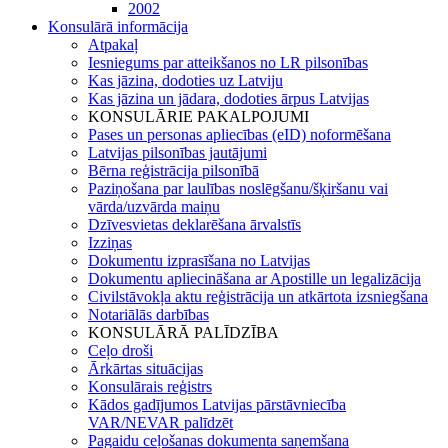
2002
Konsulārā informācija
Atpakaļ
Iesniegums par atteikšanos no LR pilsonības
Kas jāzina, dodoties uz Latviju
Kas jāzina un jādara, dodoties ārpus Latvijas
KONSULĀRIE PAKALPOJUMI
Pases un personas apliecības (eID) noformēšana
Latvijas pilsonības jautājumi
Bērna reģistrācija pilsonībā
Paziņošana par laulības noslēgšanu/šķiršanu vai
vārda/uzvārda maiņu
Dzīvesvietas deklarēšana ārvalstīs
Izziņas
Dokumentu izprasīšana no Latvijas
Dokumentu apliecināšana ar Apostille un legalizācija
Civilstāvokļa aktu reģistrācija un atkārtota izsniegšana
Notariālās darbības
KONSULĀRĀ PALĪDZĪBA
Ceļo droši
Ārkārtas situācijas
Konsulārais reģistrs
Kādos gadījumos Latvijas pārstāvniecība
VAR/NEVAR palīdzēt
Pagaidu ceļošanas dokumenta saņemšana