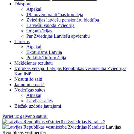
Diaspora
Atpakaļ
18. novembra rīcības komiteja
Zviedrijas latviešu pensionāru biedrība
Latviešu valoda Zviedrijā
Organizācijas
Par Zviedrijas Latviešu apvienību
Tūrisms
Atpakaļ
Ekotūrisms Latvijā
Praktiskā informācija
Meklēšanas rezultāti
Izdrukas versija -Latvijas Republikas vēstniecība Zviedrijas
Karalistē
Nosūtīt šo saiti
Jaunumi e-pastā
Noderīgas saites
Atpakaļ
Latvijas saites
Biežāk uzdotie jautājumi
Pāriet uz galveno saturu
Latvijas
Republikas vēstniecība