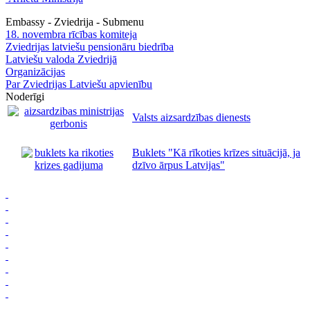
Embassy - Zviedrija - Submenu
18. novembra rīcības komiteja
Zviedrijas latviešu pensionāru biedrība
Latviešu valoda Zviedrijā
Organizācijas
Par Zviedrijas Latviešu apvienību
Noderīgi
Valsts aizsardzības dienests
Buklets "Kā rīkoties krīzes situācijā, ja
dzīvo ārpus Latvijas"