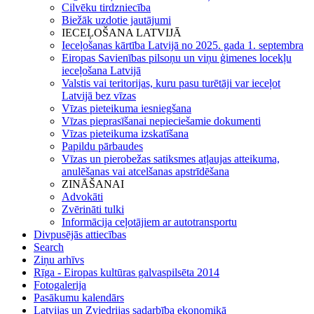
Cilvēku tirdzniecība
Biežāk uzdotie jautājumi
IECEĻOŠANA LATVIJĀ
Ieceļošanas kārtība Latvijā no 2025. gada 1. septembra
Eiropas Savienības pilsoņu un viņu ģimenes locekļu
ieceļošana Latvijā
Valstis vai teritorijas, kuru pasu turētāji var ieceļot
Latvijā bez vīzas
Vīzas pieteikuma iesniegšana
Vīzas pieprasīšanai nepieciešamie dokumenti
Vīzas pieteikuma izskatīšana
Papildu pārbaudes
Vīzas un pierobežas satiksmes atļaujas atteikuma,
anulēšanas vai atcelšanas apstrīdēšana
ZINĀŠANAI
Advokāti
Zvērināti tulki
Informācija ceļotājiem ar autotransportu
Divpusējās attiecības
Search
Ziņu arhīvs
Rīga - Eiropas kultūras galvaspilsēta 2014
Fotogalerija
Pasākumu kalendārs
Latvijas un Zviedrijas sadarbība ekonomikā