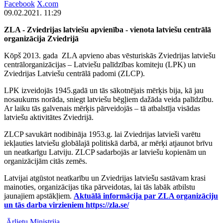
Facebook
X.com
09.02.2021. 11:29
ZLA - Zviedrijas latviešu apvienība - vienota latviešu centrālā
organizācija Zviedrijā
Kōpš 2013. gada ZLA apvieno abas vēsturiskās Zviedrijas latviešu
centrālorganizācijas – Latviešu palīdzības komiteju (LPK) un
Zviedrijas Latviešu centrālā padomi (ZLCP).
LPK izveidojās 1945.gadā un tās sākotnējais mērķis bija, kā jau
nosaukums norāda, sniegt latviešu bēgļiem dažāda veida palīdzību.
Ar laiku tās galvenais mērķis pārveidojās – tā atbalstīja visādas
latviešu aktivitātes Zviedrijā.
ZLCP savukārt nodibināja 1953.g. lai Zviedrijas latvieši varētu
iekļauties latviešu globālajā politiskā darbā, ar mērķi atjaunot brīvu
un neatkarīgu Latviju. ZLCP sadarbojās ar latviešu kopienām un
organizācijām citās zemēs.
Latvijai atgūstot neatkarību un Zviedrijas latviešu sastāvam krasi
mainoties, organizācijas tika pārveidotas, lai tās labāk atbilstu
jaunajiem apstākļiem.
Aktuālā informācija par ZLA organizāciju
un tās darba virzieniem https://zla.se/
Ārlietu Ministrija