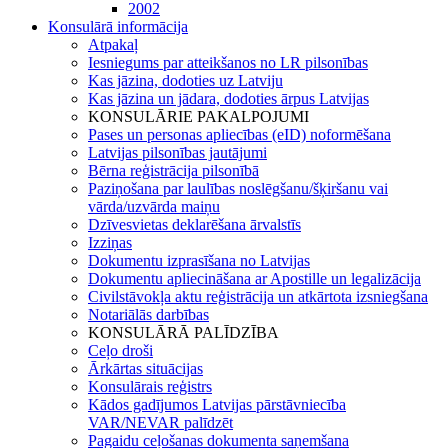
2002
Konsulārā informācija
Atpakaļ
Iesniegums par atteikšanos no LR pilsonības
Kas jāzina, dodoties uz Latviju
Kas jāzina un jādara, dodoties ārpus Latvijas
KONSULĀRIE PAKALPOJUMI
Pases un personas apliecības (eID) noformēšana
Latvijas pilsonības jautājumi
Bērna reģistrācija pilsonībā
Paziņošana par laulības noslēgšanu/šķiršanu vai
vārda/uzvārda maiņu
Dzīvesvietas deklarēšana ārvalstīs
Izziņas
Dokumentu izprasīšana no Latvijas
Dokumentu apliecināšana ar Apostille un legalizācija
Civilstāvokļa aktu reģistrācija un atkārtota izsniegšana
Notariālās darbības
KONSULĀRĀ PALĪDZĪBA
Ceļo droši
Ārkārtas situācijas
Konsulārais reģistrs
Kādos gadījumos Latvijas pārstāvniecība
VAR/NEVAR palīdzēt
Pagaidu ceļošanas dokumenta saņemšana