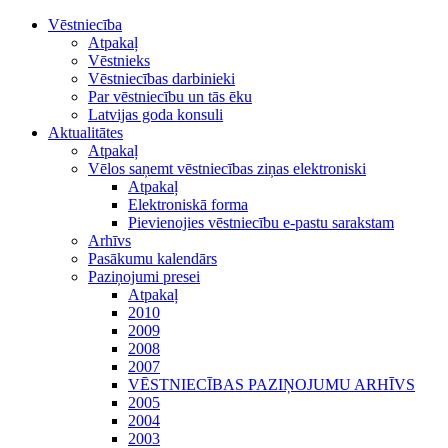
Vēstniecība
Atpakaļ
Vēstnieks
Vēstniecības darbinieki
Par vēstniecību un tās ēku
Latvijas goda konsuli
Aktualitātes
Atpakaļ
Vēlos saņemt vēstniecības ziņas elektroniski
Atpakaļ
Elektroniskā forma
Pievienojies vēstniecību e-pastu sarakstam
Arhīvs
Pasākumu kalendārs
Paziņojumi presei
Atpakaļ
2010
2009
2008
2007
VĒSTNIECĪBAS PAZIŅOJUMU ARHĪVS
2005
2004
2003