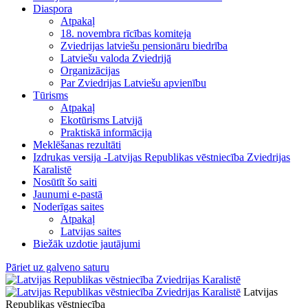
Diaspora
Atpakaļ
18. novembra rīcības komiteja
Zviedrijas latviešu pensionāru biedrība
Latviešu valoda Zviedrijā
Organizācijas
Par Zviedrijas Latviešu apvienību
Tūrisms
Atpakaļ
Ekotūrisms Latvijā
Praktiskā informācija
Meklēšanas rezultāti
Izdrukas versija -Latvijas Republikas vēstniecība Zviedrijas
Karalistē
Nosūtīt šo saiti
Jaunumi e-pastā
Noderīgas saites
Atpakaļ
Latvijas saites
Biežāk uzdotie jautājumi
Pāriet uz galveno saturu
Latvijas
Republikas vēstniecība