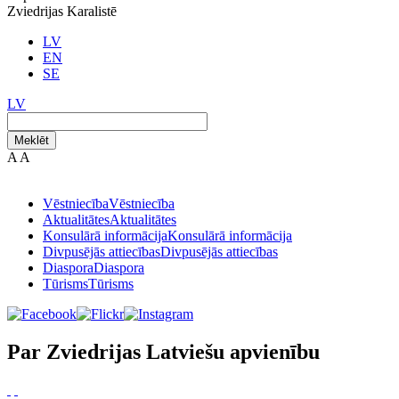
Zviedrijas Karalistē
LV
EN
SE
LV
Meklēt
A
A
Vēstniecība
Vēstniecība
Aktualitātes
Aktualitātes
Konsulārā informācija
Konsulārā informācija
Divpusējās attiecības
Divpusējās attiecības
Diaspora
Diaspora
Tūrisms
Tūrisms
Par Zviedrijas Latviešu apvienību