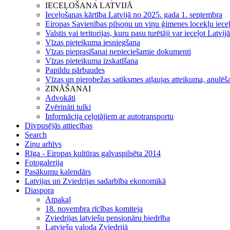
IECEĻOŠANA LATVIJĀ
Ieceļošanas kārtība Latvijā no 2025. gada 1. septembra
Eiropas Savienības pilsoņu un viņu ģimenes locekļu iece
Valstis vai teritorijas, kuru pasu turētāji var ieceļot Latvij
Vīzas pieteikuma iesniegšana
Vīzas pieprasīšanai nepieciešamie dokumenti
Vīzas pieteikuma izskatīšana
Papildu pārbaudes
Vīzas un pierobežas satiksmes atļaujas atteikuma, anulēša
ZINĀŠANAI
Advokāti
Zvērināti tulki
Informācija ceļotājiem ar autotransportu
Divpusējās attiecības
Search
Ziņu arhīvs
Rīga - Eiropas kultūras galvaspilsēta 2014
Fotogalerija
Pasākumu kalendārs
Latvijas un Zviedrijas sadarbība ekonomikā
Diaspora
Atpakaļ
18. novembra rīcības komiteja
Zviedrijas latviešu pensionāru biedrība
Latviešu valoda Zviedrijā