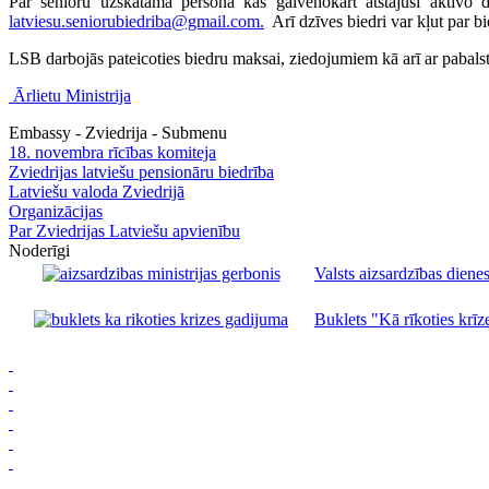
Par senioru uzskatāma persona kas galvenokārt atstājusi aktīvo d
latviesu.seniorubiedriba@gmail.com
.
Arī dzīves biedri var kļut par b
LSB darbojās pateicoties biedru maksai, ziedojumiem kā arī ar pabal
Ārlietu Ministrija
Embassy - Zviedrija - Submenu
18. novembra rīcības komiteja
Zviedrijas latviešu pensionāru biedrība
Latviešu valoda Zviedrijā
Organizācijas
Par Zviedrijas Latviešu apvienību
Noderīgi
Valsts aizsardzības dienes
Buklets "Kā rīkoties krīze