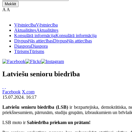
Meklēt
A
A
Vēstniecība
Vēstniecība
Aktualitātes
Aktualitātes
Konsulārā informācija
Konsulārā informācija
Divpusējās attiecības
Divpusējās attiecības
Diaspora
Diaspora
Tūrisms
Tūrisms
Latviešu senioru biedrība
Facebook
X.com
15.07.2024. 16:17
Latviešu senioru biedrība (LSB)
ir bezpartejiska, demokrātiska, ne
priekšnesumiem, pārrunām, studiju grupām, izbraukumiem un brīvlaik
LSB moto ir
Sabiedr
ība priekam un prā
tam!