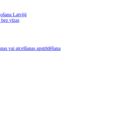
ļošana Latvijā
ā bez vīzas
nas vai atcelšanas apstrīdēšana