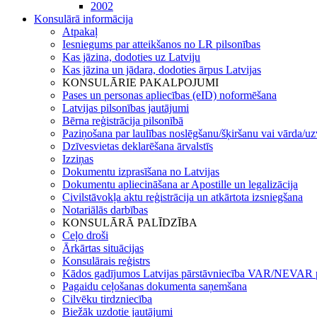
2002
Konsulārā informācija
Atpakaļ
Iesniegums par atteikšanos no LR pilsonības
Kas jāzina, dodoties uz Latviju
Kas jāzina un jādara, dodoties ārpus Latvijas
KONSULĀRIE PAKALPOJUMI
Pases un personas apliecības (eID) noformēšana
Latvijas pilsonības jautājumi
Bērna reģistrācija pilsonībā
Paziņošana par laulības noslēgšanu/šķiršanu vai vārda/u
Dzīvesvietas deklarēšana ārvalstīs
Izziņas
Dokumentu izprasīšana no Latvijas
Dokumentu apliecināšana ar Apostille un legalizācija
Civilstāvokļa aktu reģistrācija un atkārtota izsniegšana
Notariālās darbības
KONSULĀRĀ PALĪDZĪBA
Ceļo droši
Ārkārtas situācijas
Konsulārais reģistrs
Kādos gadījumos Latvijas pārstāvniecība VAR/NEVAR p
Pagaidu ceļošanas dokumenta saņemšana
Cilvēku tirdzniecība
Biežāk uzdotie jautājumi