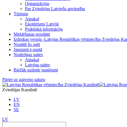
Organizācijas
Par Zviedrijas Latviešu apvienību
Tūrisms
Atpakaļ
Ekotūrisms Latvijā
Praktiskā informācija
Meklēšanas rezultāti
Izdrukas versija -Latvijas Republikas vēstniecība Zviedrijas Kar
Nosūtīt šo saiti
Jaunumi e-pastā
Noderīgas saites
Atpakaļ
Latvijas saites
Biežāk uzdotie jautājumi
Pāriet uz galveno saturu
Zviedrijas Karalistē
LV
EN
SE
LV