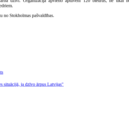
arba dzīvi. Organizācija apvieno aptuveni 120 biedrus, ne tikai no
iedriem.
stu no Stokholmas pašvaldības.
ts
s situācijā, ja dzīvo ārpus Latvijas"