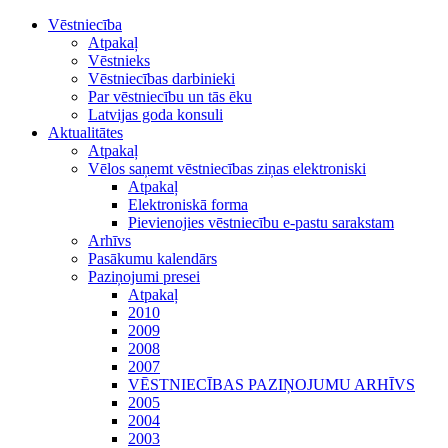
Vēstniecība
Atpakaļ
Vēstnieks
Vēstniecības darbinieki
Par vēstniecību un tās ēku
Latvijas goda konsuli
Aktualitātes
Atpakaļ
Vēlos saņemt vēstniecības ziņas elektroniski
Atpakaļ
Elektroniskā forma
Pievienojies vēstniecību e-pastu sarakstam
Arhīvs
Pasākumu kalendārs
Paziņojumi presei
Atpakaļ
2010
2009
2008
2007
VĒSTNIECĪBAS PAZIŅOJUMU ARHĪVS
2005
2004
2003