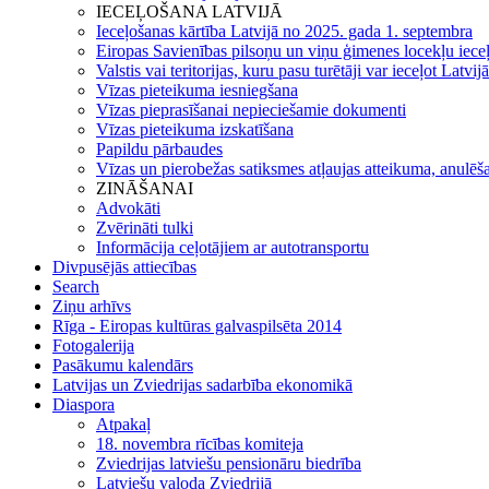
IECEĻOŠANA LATVIJĀ
Ieceļošanas kārtība Latvijā no 2025. gada 1. septembra
Eiropas Savienības pilsoņu un viņu ģimenes locekļu iece
Valstis vai teritorijas, kuru pasu turētāji var ieceļot Latvij
Vīzas pieteikuma iesniegšana
Vīzas pieprasīšanai nepieciešamie dokumenti
Vīzas pieteikuma izskatīšana
Papildu pārbaudes
Vīzas un pierobežas satiksmes atļaujas atteikuma, anulēša
ZINĀŠANAI
Advokāti
Zvērināti tulki
Informācija ceļotājiem ar autotransportu
Divpusējās attiecības
Search
Ziņu arhīvs
Rīga - Eiropas kultūras galvaspilsēta 2014
Fotogalerija
Pasākumu kalendārs
Latvijas un Zviedrijas sadarbība ekonomikā
Diaspora
Atpakaļ
18. novembra rīcības komiteja
Zviedrijas latviešu pensionāru biedrība
Latviešu valoda Zviedrijā