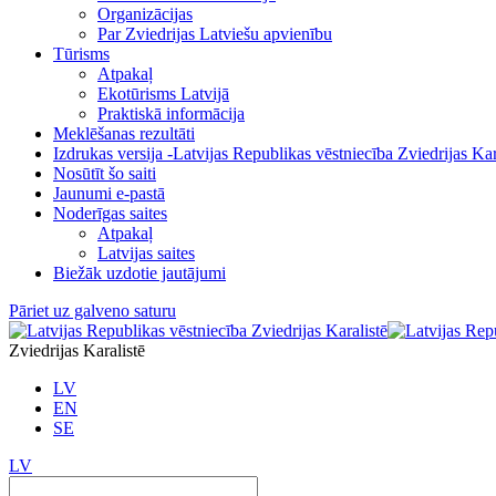
Organizācijas
Par Zviedrijas Latviešu apvienību
Tūrisms
Atpakaļ
Ekotūrisms Latvijā
Praktiskā informācija
Meklēšanas rezultāti
Izdrukas versija -Latvijas Republikas vēstniecība Zviedrijas Kar
Nosūtīt šo saiti
Jaunumi e-pastā
Noderīgas saites
Atpakaļ
Latvijas saites
Biežāk uzdotie jautājumi
Pāriet uz galveno saturu
Zviedrijas Karalistē
LV
EN
SE
LV