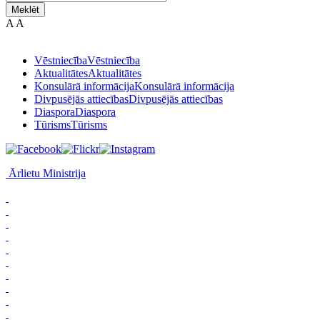
Meklēt
A
A
Vēstniecība
Vēstniecība
Aktualitātes
Aktualitātes
Konsulārā informācija
Konsulārā informācija
Divpusējās attiecības
Divpusējās attiecības
Diaspora
Diaspora
Tūrisms
Tūrisms
Ārlietu Ministrija