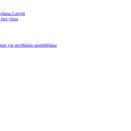
ļošana Latvijā
ā bez vīzas
nas vai atcelšanas apstrīdēšana