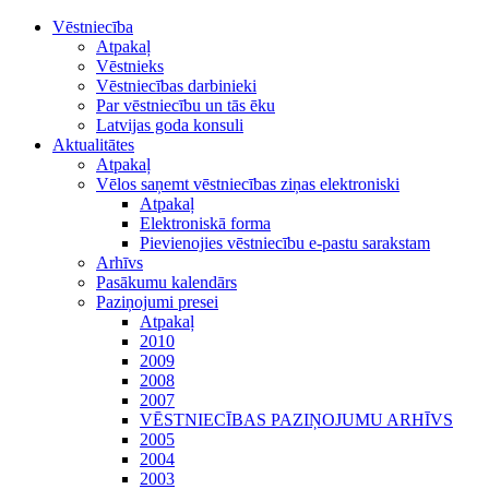
Vēstniecība
Atpakaļ
Vēstnieks
Vēstniecības darbinieki
Par vēstniecību un tās ēku
Latvijas goda konsuli
Aktualitātes
Atpakaļ
Vēlos saņemt vēstniecības ziņas elektroniski
Atpakaļ
Elektroniskā forma
Pievienojies vēstniecību e-pastu sarakstam
Arhīvs
Pasākumu kalendārs
Paziņojumi presei
Atpakaļ
2010
2009
2008
2007
VĒSTNIECĪBAS PAZIŅOJUMU ARHĪVS
2005
2004
2003