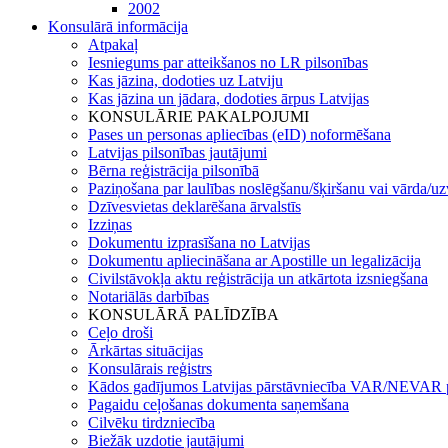
2002
Konsulārā informācija
Atpakaļ
Iesniegums par atteikšanos no LR pilsonības
Kas jāzina, dodoties uz Latviju
Kas jāzina un jādara, dodoties ārpus Latvijas
KONSULĀRIE PAKALPOJUMI
Pases un personas apliecības (eID) noformēšana
Latvijas pilsonības jautājumi
Bērna reģistrācija pilsonībā
Paziņošana par laulības noslēgšanu/šķiršanu vai vārda/u
Dzīvesvietas deklarēšana ārvalstīs
Izziņas
Dokumentu izprasīšana no Latvijas
Dokumentu apliecināšana ar Apostille un legalizācija
Civilstāvokļa aktu reģistrācija un atkārtota izsniegšana
Notariālās darbības
KONSULĀRĀ PALĪDZĪBA
Ceļo droši
Ārkārtas situācijas
Konsulārais reģistrs
Kādos gadījumos Latvijas pārstāvniecība VAR/NEVAR p
Pagaidu ceļošanas dokumenta saņemšana
Cilvēku tirdzniecība
Biežāk uzdotie jautājumi