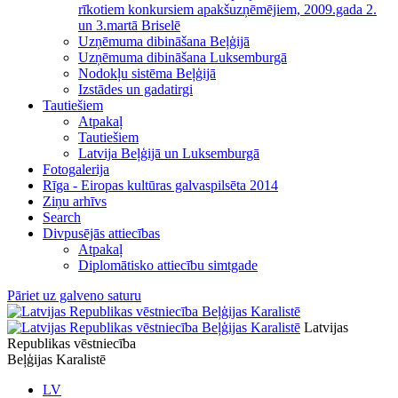
rīkotiem konkursiem apakšuzņēmējiem, 2009.gada 2.
un 3.martā Briselē
Uzņēmuma dibināšana Beļģijā
Uzņēmuma dibināšana Luksemburgā
Nodokļu sistēma Beļģijā
Izstādes un gadatirgi
Tautiešiem
Atpakaļ
Tautiešiem
Latvija Beļģijā un Luksemburgā
Fotogalerija
Rīga - Eiropas kultūras galvaspilsēta 2014
Ziņu arhīvs
Search
Divpusējās attiecības
Atpakaļ
Diplomātisko attiecību simtgade
Pāriet uz galveno saturu
Latvijas
Republikas vēstniecība
Beļģijas Karalistē
LV