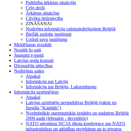
Palīdzība ārkārtas situācijās
Ceļo droši
Ārkārtas situācijas
Cilvēku tirdzniecība
ZINĀŠANAI
Noderīga informācija valstspiederīgajiem Beļģijā
Biežāk uzdotie jautājumi
Uzdod savu jautājumu
Meklēšanas rezultāti
Nosūtīt šo saiti
Jaunumi e-pastā
Latvijas goda konsuli
Divpusējās attiecības
Noderīgas saites
Atpakaļ
Informācija par Latviju
Informācija par Beļģiju, Luksemburgu
Informācija uzņēmējiem
Atpakaļ
Latvijas uzņēmēju perspektīvas Beļģijā (raksts no
žurnāla "Kapitāls")
Nozīmīgākās starptautiskās izstādes un gadatirgi Beļģijā
2009.gadā (februāris - decembris)
NATO aģentūras NC3A rīkota konference par NATO
infrastruktūras un attīstības projektiem un to ietvaros