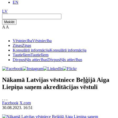
EN
LV
Meklēt
A
A
Vēstniecība
Vēstniecība
Ziņas
Ziņas
Konsulārā informācija
Konsulārā informācija
Tautiešiem
Tautiešiem
Divpusējās attiecības
Divpusējās attiecības
Nākamā Latvijas vēstniece Beļģijā Aiga
Liepiņa saņem akreditācijas vēstuli
Facebook
X.com
30.08.2023. 16:51