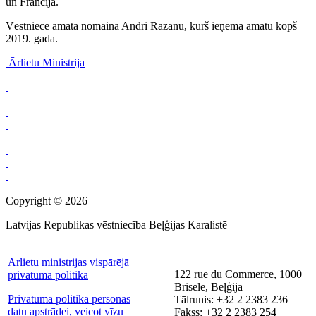
un Francijā.
Vēstniece amatā nomaina Andri Razānu, kurš ieņēma amatu kopš
2019. gada.
Ārlietu Ministrija
Copyright © 2026
Latvijas Republikas vēstniecība Beļģijas Karalistē
Ārlietu ministrijas vispārējā
122 rue du Commerce, 1000
privātuma politika
Brisele, Beļģija
Privātuma politika personas
Tālrunis: +32 2 2383 236
datu apstrādei, veicot vīzu
Fakss: +32 2 2383 254