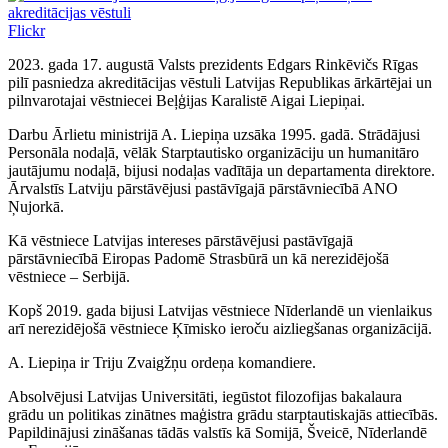
Flickr
2023. gada 17. augustā Valsts prezidents Edgars Rinkēvičs Rīgas
pilī pasniedza akreditācijas vēstuli Latvijas Republikas ārkārtējai un
pilnvarotajai vēstniecei Beļģijas Karalistē Aigai Liepiņai.
Darbu Ārlietu ministrijā A. Liepiņa uzsāka 1995. gadā. Strādājusi
Personāla nodaļā, vēlāk Starptautisko organizāciju un humanitāro
jautājumu nodaļā, bijusi nodaļas vadītāja un departamenta direktore.
Ārvalstīs Latviju pārstāvējusi pastāvīgajā pārstāvniecībā ANO
Ņujorkā.
Kā vēstniece Latvijas intereses pārstāvējusi pastāvīgajā
pārstāvniecībā Eiropas Padomē Strasbūrā un kā nerezidējošā
vēstniece – Serbijā.
Kopš 2019. gada bijusi Latvijas vēstniece Nīderlandē un vienlaikus
arī nerezidējošā vēstniece Ķīmisko ieroču aizliegšanas organizācijā.
A. Liepiņa ir Triju Zvaigžņu ordeņa komandiere.
Absolvējusi Latvijas Universitāti, iegūstot filozofijas bakalaura
grādu un politikas zinātnes maģistra grādu starptautiskajās attiecībās.
Papildinājusi zināšanas tādās valstīs kā Somijā, Šveicē, Nīderlandē