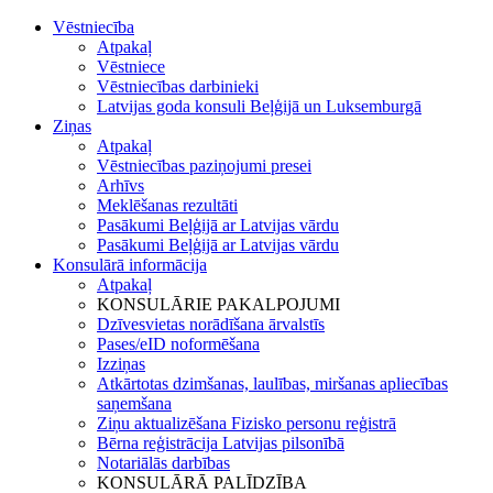
Vēstniecība
Atpakaļ
Vēstniece
Vēstniecības darbinieki
Latvijas goda konsuli Beļģijā un Luksemburgā
Ziņas
Atpakaļ
Vēstniecības paziņojumi presei
Arhīvs
Meklēšanas rezultāti
Pasākumi Beļģijā ar Latvijas vārdu
Pasākumi Beļģijā ar Latvijas vārdu
Konsulārā informācija
Atpakaļ
KONSULĀRIE PAKALPOJUMI
Dzīvesvietas norādīšana ārvalstīs
Pases/eID noformēšana
Izziņas
Atkārtotas dzimšanas, laulības, miršanas apliecības
saņemšana
Ziņu aktualizēšana Fizisko personu reģistrā
Bērna reģistrācija Latvijas pilsonībā
Notariālās darbības
KONSULĀRĀ PALĪDZĪBA