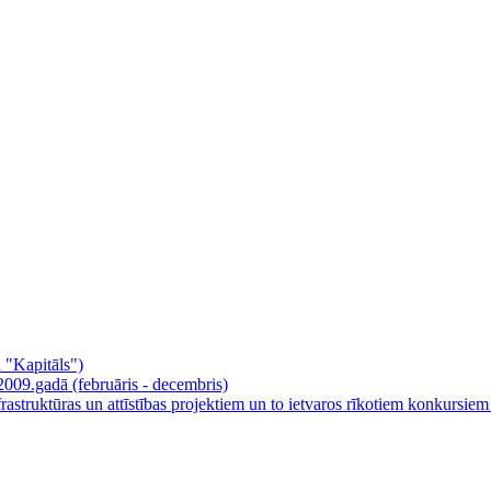
a "Kapitāls")
2009.gadā (februāris - decembris)
ruktūras un attīstības projektiem un to ietvaros rīkotiem konkursiem