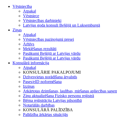
Vēstniecība
Atpakaļ
Vēstniece
Vēstniecības darbinieki
Latvijas goda konsuli Beļģijā un Luksemburgā
Ziņas
Atpakaļ
Vēstniecības paziņojumi presei
Arhīvs
Meklēšanas rezultāti
Pasākumi Beļģijā ar Latvijas vārdu
Pasākumi Beļģijā ar Latvijas vārdu
Konsulārā informācija
Atpakaļ
KONSULĀRIE PAKALPOJUMI
Dzīvesvietas norādīšana ārvalstīs
Pases/eID noformēšana
Izziņas
Atkārtotas dzimšanas, laulības, miršanas apliecības saņe
Ziņu aktualizēšana Fizisko personu reģistrā
Bērna reģistrācija Latvijas pilsonībā
Notariālās darbības
KONSULĀRĀ PALĪDZĪBA
Palīdzība ārkārtas situācijās