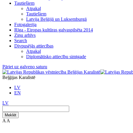
Tautiešiem
Atpakaļ
Tautiešiem
Latvija Beļģijā un Luksemburgā
Fotogalerija
Rīga - Eiropas kultūras galvaspilsēta 2014
Ziņu arhīvs
Search
Divpusējās attiecības
Atpakaļ
Diplomātisko attiecību simtgade
Pāriet uz galveno saturu
Beļģijas Karalistē
LV
EN
LV
Meklēt
A
A