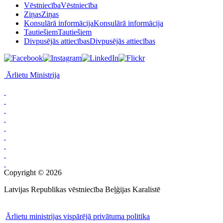
Vēstniecība
Vēstniecība
Ziņas
Ziņas
Konsulārā informācija
Konsulārā informācija
Tautiešiem
Tautiešiem
Divpusējās attiecības
Divpusējās attiecības
Ārlietu Ministrija
Copyright © 2026
Latvijas Republikas vēstniecība Beļģijas Karalistē
Ārlietu ministrijas vispārējā privātuma politika