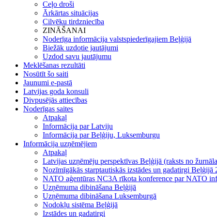
Ceļo droši
Ārkārtas situācijas
Cilvēku tirdzniecība
ZINĀŠANAI
Noderīga informācija valstspiederīgajiem Beļģijā
Biežāk uzdotie jautājumi
Uzdod savu jautājumu
Meklēšanas rezultāti
Nosūtīt šo saiti
Jaunumi e-pastā
Latvijas goda konsuli
Divpusējās attiecības
Noderīgas saites
Atpakaļ
Informācija par Latviju
Informācija par Beļģiju, Luksemburgu
Informācija uzņēmējiem
Atpakaļ
Latvijas uzņēmēju perspektīvas Beļģijā (raksts no žurnāl
Nozīmīgākās starptautiskās izstādes un gadatirgi Beļģijā 
NATO aģentūras NC3A rīkota konference par NATO infrast
Uzņēmuma dibināšana Beļģijā
Uzņēmuma dibināšana Luksemburgā
Nodokļu sistēma Beļģijā
Izstādes un gadatirgi