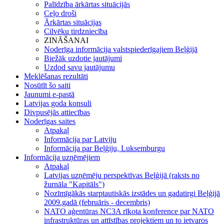
Palīdzība ārkārtas situācijās
Ceļo droši
Ārkārtas situācijas
Cilvēku tirdzniecība
ZINĀŠANAI
Noderīga informācija valstspiederīgajiem Beļģijā
Biežāk uzdotie jautājumi
Uzdod savu jautājumu
Meklēšanas rezultāti
Nosūtīt šo saiti
Jaunumi e-pastā
Latvijas goda konsuli
Divpusējās attiecības
Noderīgas saites
Atpakaļ
Informācija par Latviju
Informācija par Beļģiju, Luksemburgu
Informācija uzņēmējiem
Atpakaļ
Latvijas uzņēmēju perspektīvas Beļģijā (raksts no
žurnāla "Kapitāls")
Nozīmīgākās starptautiskās izstādes un gadatirgi Beļģijā
2009.gadā (februāris - decembris)
NATO aģentūras NC3A rīkota konference par NATO
infrastruktūras un attīstības projektiem un to ietvaros