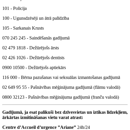
101 - Policija
100 - Ugunsdzēsēji un ātrā palīdzība
105 - Sarkanais Krusts
070 245 245 - Saindēšanās gadījumā
02 479 1818 - Dežūrējošs ārsts
02 426 1026 - Dežūrējošs dentists
0900 10500 - Dežūrējošs aptiekārs
116 000 - Bērna pazušanas vai seksuālas izmantošanas gadījumā
02 649 95 55 - Pašnāvības mēģinājuma gadījumā (flāmu valodā)
0800 32123 - Pašnāvības mēģinājuma gadījumā (franču valodā)
Gadījumā, ja esat palikuši bez dzīvesvietas un iztikas līdzekļiem,
ārkārtas izmitināšanas vietu varat atrast:
Centre d’Accueil d’urgence ”Ariane”
24h/24