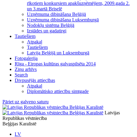
rīkotiem konkursiem apakšuzņēmējiem, 2009.gada 2.
un 3.martā Briselē
Uzņēmuma dibināšana Beļģijā
Uzņēmuma dibināšana Luksemburgā
Nodokļu sistēma Beļģijā
Izstādes un gadatirgi
Tautiešiem
Atpakaļ
Tautiešiem
Latvija Beļģijā un Luksemburgā
Fotogalerija
Rīga - Eiropas kultūras galvaspilsēta 2014
Ziņu arhīvs
Search
Divpusējās attiecības
Atpakaļ
Diplomātisko attiecību simtgade
Pāriet uz galveno saturu
Latvijas
Republikas vēstniecība
Beļģijas Karalistē
LV