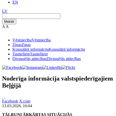
EN
LV
Meklēt
A
A
Vēstniecība
Vēstniecība
Ziņas
Ziņas
Konsulārā informācija
Konsulārā informācija
Tautiešiem
Tautiešiem
Divpusējās attiecības
Divpusējās attiecības
Noderīga informācija valstspiederīgajiem
Beļģijā
Facebook
X.com
13.03.2026. 16:04
TĀLRUŅI ĀRKĀRTAS SITUĀCIJĀS