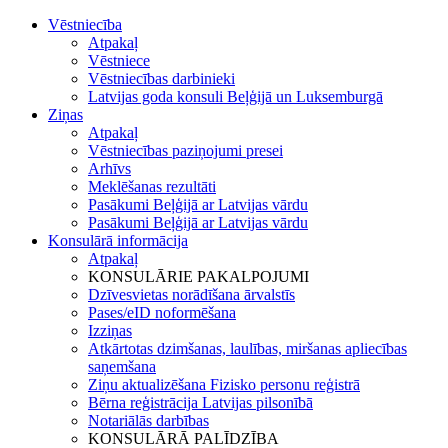
Vēstniecība
Atpakaļ
Vēstniece
Vēstniecības darbinieki
Latvijas goda konsuli Beļģijā un Luksemburgā
Ziņas
Atpakaļ
Vēstniecības paziņojumi presei
Arhīvs
Meklēšanas rezultāti
Pasākumi Beļģijā ar Latvijas vārdu
Pasākumi Beļģijā ar Latvijas vārdu
Konsulārā informācija
Atpakaļ
KONSULĀRIE PAKALPOJUMI
Dzīvesvietas norādīšana ārvalstīs
Pases/eID noformēšana
Izziņas
Atkārtotas dzimšanas, laulības, miršanas apliecības
saņemšana
Ziņu aktualizēšana Fizisko personu reģistrā
Bērna reģistrācija Latvijas pilsonībā
Notariālās darbības
KONSULĀRĀ PALĪDZĪBA