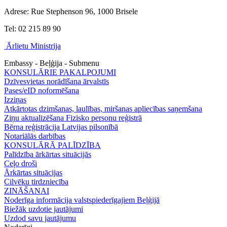
Adrese: Rue Stephenson 96, 1000 Brisele
Tel: 02 215 89 90
Ārlietu Ministrija
Embassy - Beļģija - Submenu
KONSULĀRIE PAKALPOJUMI
Dzīvesvietas norādīšana ārvalstīs
Pases/eID noformēšana
Izziņas
Atkārtotas dzimšanas, laulības, miršanas apliecības saņemšana
Ziņu aktualizēšana Fizisko personu reģistrā
Bērna reģistrācija Latvijas pilsonībā
Notariālās darbības
KONSULĀRĀ PALĪDZĪBA
Palīdzība ārkārtas situācijās
Ceļo droši
Ārkārtas situācijas
Cilvēku tirdzniecība
ZINĀŠANAI
Noderīga informācija valstspiederīgajiem Beļģijā
Biežāk uzdotie jautājumi
Uzdod savu jautājumu