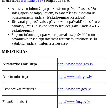
Mājas lapas
www.latvija.lv
sadaļās Jūs varat:
Atrast visu informācija par valsts un pašvaldības iestāžu
sniegtajiem pakalpojumiem, to saņemšanas iespējām un
nosacījumiem (sadaļa -
Pakalpojumu katalogs
)
Jūs varat pieprasīt valsts pārvaldes un pašvaldību iestāžu e-
pakalpojumus un sekot līdzi to izpildes gaitai (sadaļa –
E-
pakalpojumi
)
Saņemt informāciju par valsts pārvaldes, pašvaldību un
nevalstisko institūciju interneta resursiem, interneta saišu
katalogu (sadaļa -
Interneta resursi
)
MINISTRIJAS
Aizsardzības ministrija
http://www.mod.gov.lV
Ārlietu ministrija
http://www.mfa.gov.lv
Ekonomikas ministrija
http://www.em.gov.lv
Finanšu ministrija
http://www.fm.gov.lv