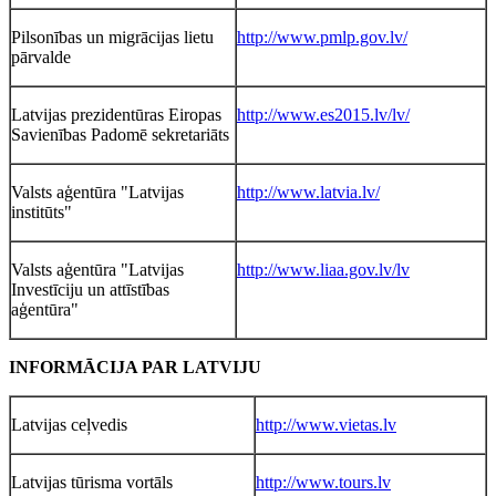
Pilsonības un migrācijas lietu
http://www.pmlp.gov.lv/
pārvalde
Latvijas prezidentūras Eiropas
http://www.es2015.lv/lv/
Savienības Padomē sekretariāts
Valsts aģentūra "Latvijas
http://www.latvia.lv/
institūts"
Valsts aģentūra "Latvijas
http://www.liaa.gov.lv/lv
Investīciju un attīstības
aģentūra"
INFORMĀCIJA PAR LATVIJU
Latvijas ceļvedis
http://www.vietas.lv
Latvijas tūrisma vortāls
http://www.tours.lv