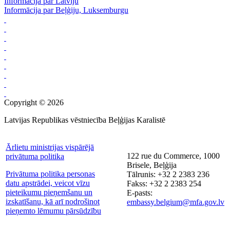
Informācija par Latviju
Informācija par Beļģiju, Luksemburgu
Copyright © 2026
Latvijas Republikas vēstniecība Beļģijas Karalistē
Ārlietu ministrijas vispārējā
122 rue du Commerce, 1000
privātuma politika
Brisele, Beļģija
Privātuma politika personas
Tālrunis: +32 2 2383 236
datu apstrādei, veicot vīzu
Fakss: +32 2 2383 254
pieteikumu pieņemšanu un
E-pasts:
izskatīšanu, kā arī nodrošinot
embassy.belgium@mfa.gov.lv
pieņemto lēmumu pārsūdzību