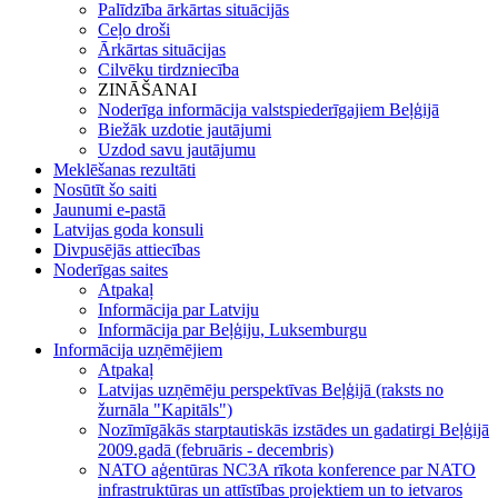
Palīdzība ārkārtas situācijās
Ceļo droši
Ārkārtas situācijas
Cilvēku tirdzniecība
ZINĀŠANAI
Noderīga informācija valstspiederīgajiem Beļģijā
Biežāk uzdotie jautājumi
Uzdod savu jautājumu
Meklēšanas rezultāti
Nosūtīt šo saiti
Jaunumi e-pastā
Latvijas goda konsuli
Divpusējās attiecības
Noderīgas saites
Atpakaļ
Informācija par Latviju
Informācija par Beļģiju, Luksemburgu
Informācija uzņēmējiem
Atpakaļ
Latvijas uzņēmēju perspektīvas Beļģijā (raksts no
žurnāla "Kapitāls")
Nozīmīgākās starptautiskās izstādes un gadatirgi Beļģijā
2009.gadā (februāris - decembris)
NATO aģentūras NC3A rīkota konference par NATO
infrastruktūras un attīstības projektiem un to ietvaros