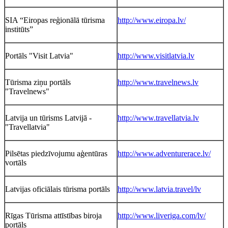
SIA “Eiropas reģionālā tūrisma
http://www.eiropa.lv/
institūts”
Portāls "Visit Latvia"
http://www.visitlatvia.lv
Tūrisma ziņu portāls
http://www.travelnews.lv
"Travelnews"
Latvija un tūrisms Latvijā -
http://www.travellatvia.lv
"Travellatvia"
Pilsētas piedzīvojumu aģentūras
http://www.adventurerace.lv/
vortāls
Latvijas oficiālais tūrisma portāls
http://www.latvia.travel/lv
Rīgas Tūrisma attīstības biroja
http://www.liveriga.com/lv/
portāls