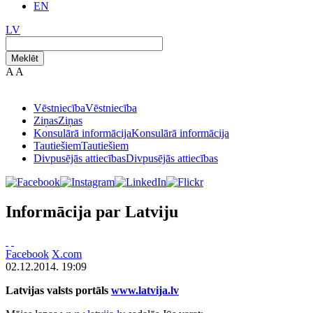
EN
LV
Meklēt
A
A
Vēstniecība
Vēstniecība
Ziņas
Ziņas
Konsulārā informācija
Konsulārā informācija
Tautiešiem
Tautiešiem
Divpusējās attiecības
Divpusējās attiecības
Informācija par Latviju
Facebook
X.com
02.12.2014. 19:09
Latvijas valsts portāls
www.latvija.lv