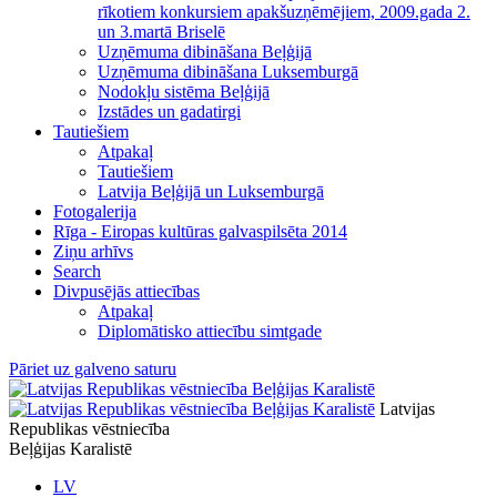
rīkotiem konkursiem apakšuzņēmējiem, 2009.gada 2.
un 3.martā Briselē
Uzņēmuma dibināšana Beļģijā
Uzņēmuma dibināšana Luksemburgā
Nodokļu sistēma Beļģijā
Izstādes un gadatirgi
Tautiešiem
Atpakaļ
Tautiešiem
Latvija Beļģijā un Luksemburgā
Fotogalerija
Rīga - Eiropas kultūras galvaspilsēta 2014
Ziņu arhīvs
Search
Divpusējās attiecības
Atpakaļ
Diplomātisko attiecību simtgade
Pāriet uz galveno saturu
Latvijas
Republikas vēstniecība
Beļģijas Karalistē
LV