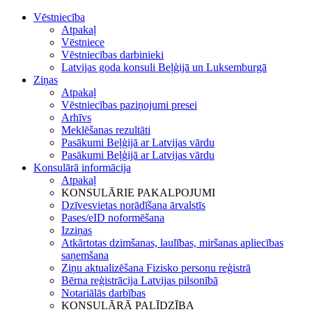
Vēstniecība
Atpakaļ
Vēstniece
Vēstniecības darbinieki
Latvijas goda konsuli Beļģijā un Luksemburgā
Ziņas
Atpakaļ
Vēstniecības paziņojumi presei
Arhīvs
Meklēšanas rezultāti
Pasākumi Beļģijā ar Latvijas vārdu
Pasākumi Beļģijā ar Latvijas vārdu
Konsulārā informācija
Atpakaļ
KONSULĀRIE PAKALPOJUMI
Dzīvesvietas norādīšana ārvalstīs
Pases/eID noformēšana
Izziņas
Atkārtotas dzimšanas, laulības, miršanas apliecības
saņemšana
Ziņu aktualizēšana Fizisko personu reģistrā
Bērna reģistrācija Latvijas pilsonībā
Notariālās darbības
KONSULĀRĀ PALĪDZĪBA