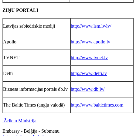
ZIŅU PORTĀLI
Latvijas sabiedriskie mediji
http://www.lsm.lv/lv/
Apollo
http://www.apollo.lv
TVNET
http://www.tvnet.lv
Delfi
http://www.delfi.lv
Biznesa informācijas portāls db.lv
http://www.db.lv/
The Baltic Times (angļu valodā)
http://www.baltictimes.com
Ārlietu Ministrija
Embassy - Beļģija - Submenu