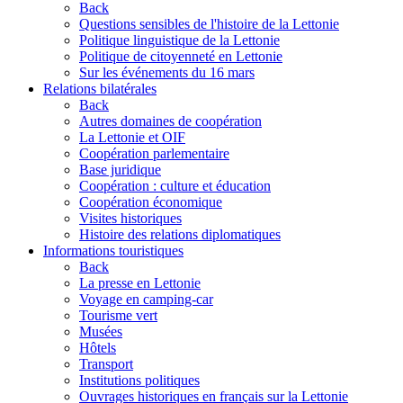
Back
Questions sensibles de l'histoire de la Lettonie
Politique linguistique de la Lettonie
Politique de citoyenneté en Lettonie
Sur les événements du 16 mars
Relations bilatérales
Back
Autres domaines de coopération
La Lettonie et OIF
Coopération parlementaire
Base juridique
Coopération : culture et éducation
Coopération économique
Visites historiques
Histoire des relations diplomatiques
Informations touristiques
Back
La presse en Lettonie
Voyage en camping-car
Tourisme vert
Musées
Hôtels
Transport
Institutions politiques
Ouvrages historiques en français sur la Lettonie