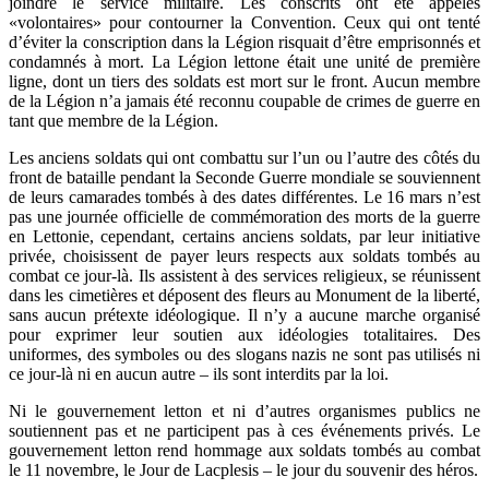
joindre le service militaire. Les conscrits ont été appelés
«volontaires» pour contourner la Convention. Ceux qui ont tenté
d’éviter la conscription dans la Légion risquait d’être emprisonnés et
condamnés à mort. La Légion lettone était une unité de première
ligne, dont un tiers des soldats est mort sur le front. Aucun membre
de la Légion n’a jamais été reconnu coupable de crimes de guerre en
tant que membre de la Légion.
Les anciens soldats qui ont combattu sur l’un ou l’autre des côtés du
front de bataille pendant la Seconde Guerre mondiale se souviennent
de leurs camarades tombés à des dates différentes. Le 16 mars n’est
pas une journée officielle de commémoration des morts de la guerre
en Lettonie, cependant, certains anciens soldats, par leur initiative
privée, choisissent de payer leurs respects aux soldats tombés au
combat ce jour-là. Ils assistent à des services religieux, se réunissent
dans les cimetières et déposent des fleurs au Monument de la liberté,
sans aucun prétexte idéologique. Il n’y a aucune marche organisé
pour exprimer leur soutien aux idéologies totalitaires. Des
uniformes, des symboles ou des slogans nazis ne sont pas utilisés ni
ce jour-là ni en aucun autre – ils sont interdits par la loi.
Ni le gouvernement letton et ni d’autres organismes publics ne
soutiennent pas et ne participent pas à ces événements privés. Le
gouvernement letton rend hommage aux soldats tombés au combat
le 11 novembre, le Jour de Lacplesis – le jour du souvenir des héros.