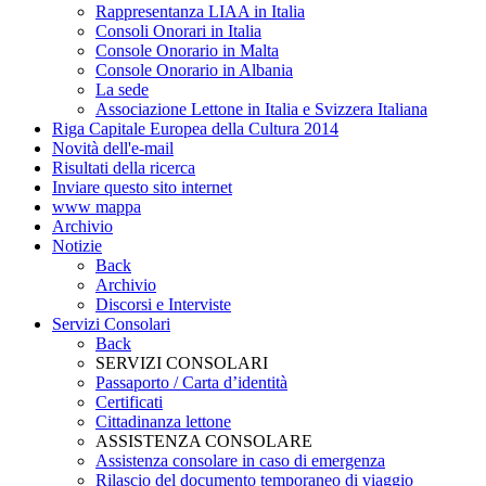
Rappresentanza LIAA in Italia
Consoli Onorari in Italia
Console Onorario in Malta
Console Onorario in Albania
La sede
Associazione Lettone in Italia e Svizzera Italiana
Riga Capitale Europea della Cultura 2014
Novità dell'e-mail
Risultati della ricerca
Inviare questo sito internet
www mappa
Archivio
Notizie
Back
Archivio
Discorsi e Interviste
Servizi Consolari
Back
SERVIZI CONSOLARI
Passaporto / Carta d’identità
Certificati
Cittadinanza lettone
ASSISTENZA CONSOLARE
Assistenza consolare in caso di emergenza
Rilascio del documento temporaneo di viaggio