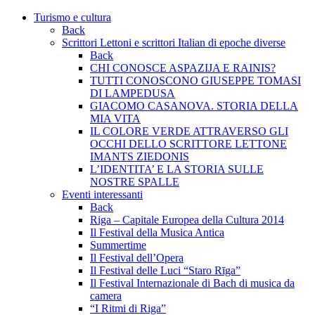
Turismo e cultura
Back
Scrittori Lettoni e scrittori Italian di epoche diverse
Back
CHI CONOSCE ASPAZIJA E RAINIS?
TUTTI CONOSCONO GIUSEPPE TOMASI
DI LAMPEDUSA
GIACOMO CASANOVA. STORIA DELLA
MIA VITA
IL COLORE VERDE ATTRAVERSO GLI
OCCHI DELLO SCRITTORE LETTONE
IMANTS ZIEDONIS
L’IDENTITA’ E LA STORIA SULLE
NOSTRE SPALLE
Eventi interessanti
Back
Riga – Capitale Europea della Cultura 2014
Il Festival della Musica Antica
Summertime
Il Festival dell’Opera
Il Festival delle Luci “Staro Rīga”
Il Festival Internazionale di Bach di musica da
camera
“I Ritmi di Riga”