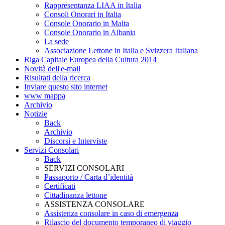
Rappresentanza LIAA in Italia
Consoli Onorari in Italia
Console Onorario in Malta
Console Onorario in Albania
La sede
Associazione Lettone in Italia e Svizzera Italiana
Riga Capitale Europea della Cultura 2014
Novità dell'e-mail
Risultati della ricerca
Inviare questo sito internet
www mappa
Archivio
Notizie
Back
Archivio
Discorsi e Interviste
Servizi Consolari
Back
SERVIZI CONSOLARI
Passaporto / Carta d’identità
Certificati
Cittadinanza lettone
ASSISTENZA CONSOLARE
Assistenza consolare in caso di emergenza
Rilascio del documento temporaneo di viaggio