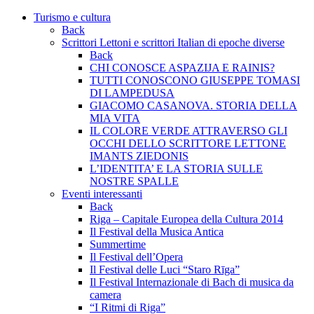
Turismo e cultura
Back
Scrittori Lettoni e scrittori Italian di epoche diverse
Back
CHI CONOSCE ASPAZIJA E RAINIS?
TUTTI CONOSCONO GIUSEPPE TOMASI
DI LAMPEDUSA
GIACOMO CASANOVA. STORIA DELLA
MIA VITA
IL COLORE VERDE ATTRAVERSO GLI
OCCHI DELLO SCRITTORE LETTONE
IMANTS ZIEDONIS
L’IDENTITA’ E LA STORIA SULLE
NOSTRE SPALLE
Eventi interessanti
Back
Riga – Capitale Europea della Cultura 2014
Il Festival della Musica Antica
Summertime
Il Festival dell’Opera
Il Festival delle Luci “Staro Rīga”
Il Festival Internazionale di Bach di musica da
camera
“I Ritmi di Riga”