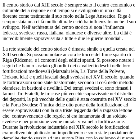
Il centro storico dal XIII secolo è sempre stato il centro economico e
culturale della regione e col tempo si è sviluppato in una città
fiorente come testimonia il suo ruolo nella Lega Anseatica. Riga è
sempre stata una città multiculturale e ciò ha influenzato anche il suo
sviluppo. Nell’architettura del centro storico si nota l’influenza
tedesca, svedese, russa, italiana, olandese e diverse altre. La città è
incredibilmente sopravvissuta a tutte e due le guerre mondiali.
La rete stradale del centro storico è rimasta simile a quella creata nel
XIII secolo. Si possono notare ancora le tracce del fume sparito di
Riga (Ridzene), e i contorni degli edifici spariti. Si possono notare i
segni che hanno lasciato gli ordini dei cavalieri tedeschi nelle loro
fortificazioni medioevali (Marstalu iela, La Torre della Polvere,
Troksnu iela) e quelli lasciati dagli svedesi nel XVII secolo, quando
le fortificazioni sono state trasformate, secondo il così detto metodo
olandese, in bastioni e rivellini. Dei tempi svedesi ci sono rimasti i
famosi Tre Fratelli, le tre case più vecchie sopravissute nel distretto
dei depositi, la più vecchia delle quali è stata costruita nel XV secolo
e la Porta Svedese (l’unica delle otto porte della fortificazione ad
essere sopravissuta) con la sua triste leggenda della ragazza lettone
che, contravvenendo alle regole, si era innamorata di un soldato
svedese e per punizione venne murata viva nella fortificazione.
Durante la rivoluzione industriale nel XIX secolo le fortificazioni
erano diventate piuttosto un impedimento e sono state parzialmente
demolite dando spazio ad una nuova Riga con lo sviluppo di nuove