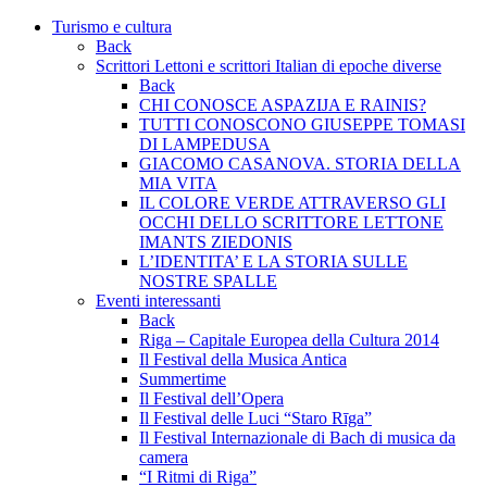
Turismo e cultura
Back
Scrittori Lettoni e scrittori Italian di epoche diverse
Back
CHI CONOSCE ASPAZIJA E RAINIS?
TUTTI CONOSCONO GIUSEPPE TOMASI
DI LAMPEDUSA
GIACOMO CASANOVA. STORIA DELLA
MIA VITA
IL COLORE VERDE ATTRAVERSO GLI
OCCHI DELLO SCRITTORE LETTONE
IMANTS ZIEDONIS
L’IDENTITA’ E LA STORIA SULLE
NOSTRE SPALLE
Eventi interessanti
Back
Riga – Capitale Europea della Cultura 2014
Il Festival della Musica Antica
Summertime
Il Festival dell’Opera
Il Festival delle Luci “Staro Rīga”
Il Festival Internazionale di Bach di musica da
camera
“I Ritmi di Riga”