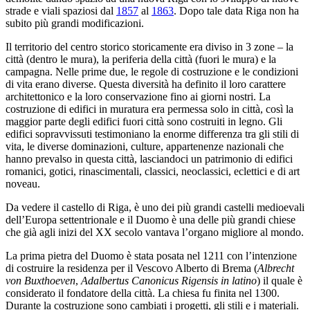
strade e viali spaziosi dal
1857
al
1863
. Dopo tale data Riga non ha
subito più grandi modificazioni.
Il territorio del centro storico storicamente era diviso in 3 zone – la
città (dentro le mura), la periferia della città (fuori le mura) e la
campagna. Nelle prime due, le regole di costruzione e le condizioni
di vita erano diverse. Questa diversità ha definito il loro carattere
architettonico e la loro conservazione fino ai giorni nostri. La
costruzione di edifici in muratura era permessa solo in città, così la
maggior parte degli edifici fuori città sono costruiti in legno. Gli
edifici sopravvissuti testimoniano la enorme differenza tra gli stili di
vita, le diverse dominazioni, culture, appartenenze nazionali che
hanno prevalso in questa città, lasciandoci un patrimonio di edifici
romanici, gotici, rinascimentali, classici, neoclassici, eclettici e di art
noveau.
Da vedere il castello di Riga, è uno dei più grandi castelli medioevali
dell’Europa settentrionale e il Duomo è una delle più grandi chiese
che già agli inizi del XX secolo vantava l’organo migliore al mondo.
La prima pietra del Duomo è stata posata nel 1211 con l’intenzione
di costruire la residenza per il Vescovo Alberto di Brema (
Albrecht
von Buxthoeven
,
Adalbertus Canonicus Rigensis in latino
) il quale è
considerato il fondatore della città. La chiesa fu finita nel 1300.
Durante la costruzione sono cambiati i progetti, gli stili e i materiali.