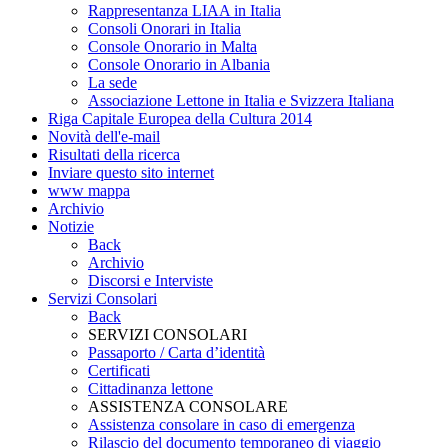
Rappresentanza LIAA in Italia
Consoli Onorari in Italia
Console Onorario in Malta
Console Onorario in Albania
La sede
Associazione Lettone in Italia e Svizzera Italiana
Riga Capitale Europea della Cultura 2014
Novità dell'e-mail
Risultati della ricerca
Inviare questo sito internet
www mappa
Archivio
Notizie
Back
Archivio
Discorsi e Interviste
Servizi Consolari
Back
SERVIZI CONSOLARI
Passaporto / Carta d’identità
Certificati
Cittadinanza lettone
ASSISTENZA CONSOLARE
Assistenza consolare in caso di emergenza
Rilascio del documento temporaneo di viaggio