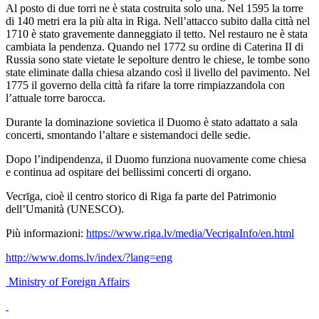
Al posto di due torri ne è stata costruita solo una. Nel 1595 la torre
di 140 metri era la più alta in Riga. Nell’attacco subito dalla città nel
1710 è stato gravemente danneggiato il tetto. Nel restauro ne è stata
cambiata la pendenza. Quando nel 1772 su ordine di Caterina II di
Russia sono state vietate le sepolture dentro le chiese, le tombe sono
state eliminate dalla chiesa alzando così il livello del pavimento. Nel
1775 il governo della città fa rifare la torre rimpiazzandola con
l’attuale torre barocca.
Durante la dominazione sovietica il Duomo è stato adattato a sala
concerti, smontando l’altare e sistemandoci delle sedie.
Dopo l’indipendenza, il Duomo funziona nuovamente come chiesa
e continua ad ospitare dei bellissimi concerti di organo.
Vecrīga, cioè il centro storico di Riga fa parte del Patrimonio
dell’Umanità (UNESCO).
Più informazioni:
https://www.riga.lv/media/VecrigaInfo/en.html
http://www.doms.lv/index/?lang=eng
Ministry of Foreign Affairs