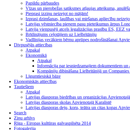
Papildu pārbaudes
Vīzas un pierobežas satiksmes atļaujas atteikuma, anulēša
Pieprasi izziņu neizejot no mājām!
Izprasi dzimšanas, laulības vai miršanas apliecību neizej
Latvijas vēstniecība pieņem pasu pieteikumus ārpus Lon
Latvija vienpusēji atcels legalizācijas prasību ES, EEZ 
Brīdinājums ceļotājiem uz Lielbritāniju
Vadlīnijas vecākiem bērnu aprūpes nodrošināšanai Apvien
Divpusējās attiecības
Atpakaļ
Ekonomikā
Atpakaļ
Informācija par iesniedzamajiem dokumentiem un a
Kompāniju dibināšana Lielbritānijā un Companie
Līgumtiesiskā bāze
Ekonomiskās attiecības
Tautiešiem
Atpakaļ
Latvijas diasporas biedrības un organizācijas Apvienotajā
Latvijas diasporas skolas Apvienotajā Karalistē
Latvijas diasporas deju, koru, teātra un citas kopas Apvie
Search
Ziņu arhīvs
Rīga - Eiropas kultūras galvaspilsēta 2014
Fotogalerija