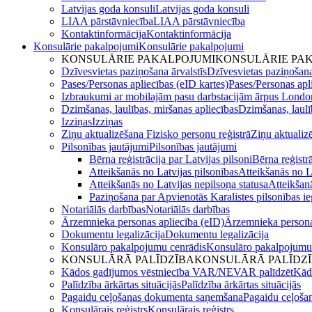
Latvijas goda konsuli
Latvijas goda konsuli
LIAA pārstāvniecība
LIAA pārstāvniecība
Kontaktinformācija
Kontaktinformācija
Konsulārie pakalpojumi
Konsulārie pakalpojumi
KONSULĀRIE PAKALPOJUMI
KONSULĀRIE PA
Dzīvesvietas paziņošana ārvalstīs
Dzīvesvietas paziņošana
Pases/Personas apliecības (eID kartes)
Pases/Personas apli
Izbraukumi ar mobilajām pasu darbstacijām ārpus Londo
Dzimšanas, laulības, miršanas apliecības
Dzimšanas, laulī
Izziņas
Izziņas
Ziņu aktualizēšana Fizisko personu reģistrā
Ziņu aktualiz
Pilsonības jautājumi
Pilsonības jautājumi
Bērna reģistrācija par Latvijas pilsoni
Bērna reģistrā
Atteikšanās no Latvijas pilsonības
Atteikšanās no L
Atteikšanās no Latvijas nepilsoņa statusa
Atteikšanā
Paziņošana par Apvienotās Karalistes pilsonības i
Notariālās darbības
Notariālās darbības
Ārzemnieka personas apliecība (eID)
Ārzemnieka persona
Dokumentu legalizācija
Dokumentu legalizācija
Konsulāro pakalpojumu cenrādis
Konsulāro pakalpojumu
KONSULĀRĀ PALĪDZĪBA
KONSULĀRĀ PALĪDZ
Kādos gadījumos vēstniecība VAR/NEVAR palīdzēt
Kād
Palīdzība ārkārtas situācijās
Palīdzība ārkārtas situācijās
Pagaidu ceļošanas dokumenta saņemšana
Pagaidu ceļoša
Konsulārais reģistrs
Konsulārais reģistrs