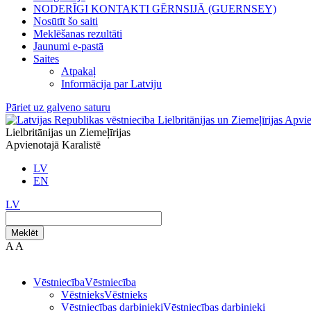
NODERĪGI KONTAKTI GĒRNSIJĀ (GUERNSEY)
Nosūtīt šo saiti
Meklēšanas rezultāti
Jaunumi e-pastā
Saites
Atpakaļ
Informācija par Latviju
Pāriet uz galveno saturu
Lielbritānijas un Ziemeļīrijas
Apvienotajā Karalistē
LV
EN
LV
Meklēt
A
A
Vēstniecība
Vēstniecība
Vēstnieks
Vēstnieks
Vēstniecības darbinieki
Vēstniecības darbinieki