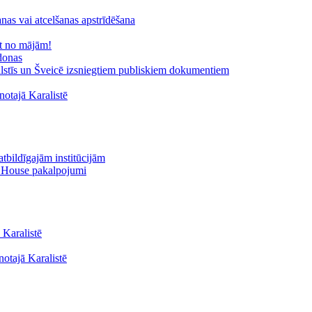
nas vai atcelšanas apstrīdēšana
ot no mājām!
donas
valstīs un Šveicē izsniegtiem publiskiem dokumentiem
otajā Karalistē
tbildīgajām institūcijām
s House pakalpojumi
 Karalistē
notajā Karalistē