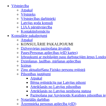
Vēstniecība
Atpakaļ
Vēstnieks
Vēstniecības darbinieki
Latvijas goda konsuli
LIAA pārstāvniecība
Kontaktinformācija
Konsulārie pakalpojumi
Atpakaļ
KONSULĀRIE PAKALPOJUMI
Dzīvesvietas paziņošana ārvalstīs
Pases/Personas apliecības (eID kartes)
Izbraukumi ar mobilajām pasu darbstacijām ārpus Londo
Dzimšanas, laulības, miršanas apliecības
Izziņas
Ziņu aktualizēšana Fizisko personu reģistrā
Pilsonības jautājumi
Atpakaļ
Bērna reģistrācija par Latvijas pilsoni
Atteikšanās no Latvijas pilsonības
Atteikšanās no Latvijas nepilsoņa statusa
Paziņošana par Apvienotās Karalistes pilsonības i
Notariālās darbības
Ārzemnieka personas apliecība (eID)