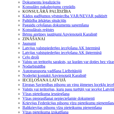
Dokumentu legalizācija
Konsulāro pakalpojumu cenrādis
KONSULĀRĀ PALĪDZĪBA
Kādos gadījumos vēstniecība VAR/NEVAR palīdzēt
Palīdzība ārkārtas situācijās
Pagaidu ceļošanas dokumenta saņemšana
Konsulārais reģistrs
Bērnu aprūpes jautājumi Apvienotajā Karalistē
ZINĀŠANAI
Jaunumi
Latvijas valstspiederīgo ieceļošana AK īstermiņā
Latvijas valstspiederīgo ieceļošana AK ilgtermiņā
Ceļo droši
Valstu un teritoriju saraksts, uz kurām var doties bez vīza
Nodarbinātība
Autotransporta vadīšana Lielbritānijā
Noderīgi kontakti Apvienotajā Karalistē
IECEĻOŠANA LATVIJĀ
Eiropas Savienības pilsoņu un viņu ģimenes locekļu iece
Valstis vai teritorijas, kuru pasu turētāji var ieceļot Latvij
Vīzas pieteikuma iesniegšana
Vīzas pieprasīšanai nepieciešamie dokumenti
Krievijas Federācijas pilsoņu vīzu pieteikumu pieņemšan
Baltkrievijas pilsoņu vīzu pieteikumu pieņemšana
Vīzas pieteikuma izskatīšana