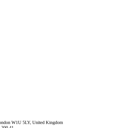
London W1U 5LY, United Kingdom
1 200 41