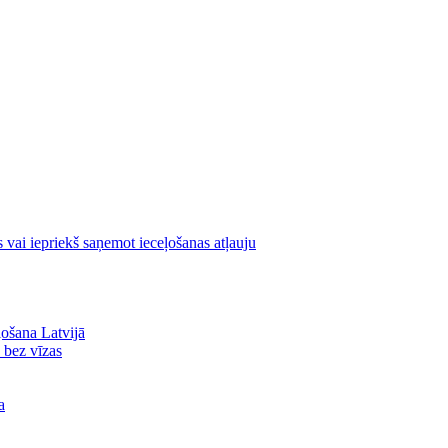
s vai iepriekš saņemot ieceļošanas atļauju
ļošana Latvijā
ā bez vīzas
a