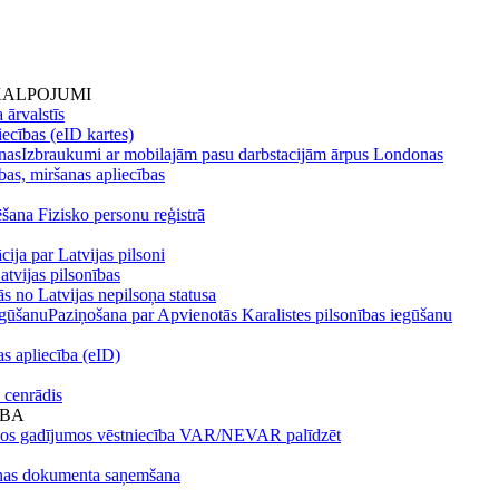
KALPOJUMI
 ārvalstīs
ecības (eID kartes)
nas
Izbraukumi ar mobilajām pasu darbstacijām ārpus Londonas
bas, miršanas apliecības
ēšana Fizisko personu reģistrā
cija par Latvijas pilsoni
atvijas pilsonības
s no Latvijas nepilsoņa statusa
egūšanu
Paziņošana par Apvienotās Karalistes pilsonības iegūšanu
s apliecība (eID)
 cenrādis
ĪBA
os gadījumos vēstniecība VAR/NEVAR palīdzēt
nas dokumenta saņemšana