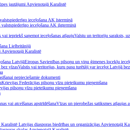
pes jautājumi Apvienotajā Karalistē
 valstspiederīgo ieceļošana AK īstermiņā
s valstspiederīgo ieceļošana AK ilgtermiņā
s vai iepriekš saņemot ieceļošanas atļauju
Valstu un teritoriju saraksts, 
ana Lielbritānijā
i Apvienotajā Karalistē
ļošana Latvijā
Eiropas Savienības pilsoņu un viņu ģimenes locekļu ieceļ
ā bez vīzas
Valstis vai teritorijas, kuru pasu turētāji var ieceļot Latvijā be
na
asīšanai nepieciešamie dokumenti
a
Krievijas Federācijas pilsoņu vīzu pieteikumu pieņemšana
evijas pilsoņu vīzu pieteikumu pieņemšana
a
nas vai atcelšanas apstrīdēšana
Vīzas un pierobežas satiksmes atļaujas a
ā Karalistē
Latvijas diasporas biedrības un organizācijas Apvienotajā Kar
diasporas skolas Apvienotajā Karalistē