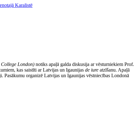
enotajā Karalistē
y College London)
notiks apaļā galda diskusija ar vēsturniekiem Prof.
kumiem, kas saistīti ar Latvijas un Igaunijas
de iure
atzīšanu. Apaļā
vji. Pasākumu organizē Latvijas un Igaunijas vēstniecības Londonā