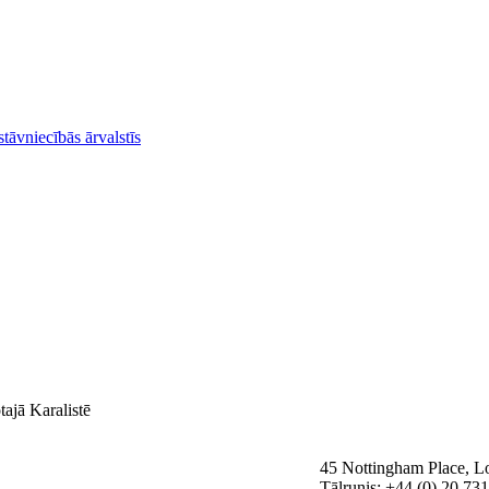
stāvniecībās ārvalstīs
tajā Karalistē
45 Nottingham Place, 
Tālrunis: +44 (0) 20 73