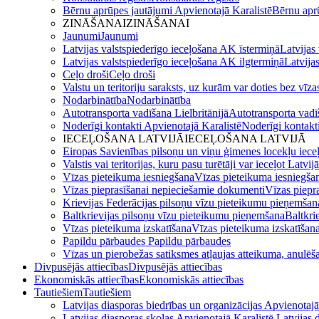
Bērnu aprūpes jautājumi Apvienotajā Karalistē
Bērnu aprū
ZINĀŠANAI
ZINĀŠANAI
Jaunumi
Jaunumi
Latvijas valstspiederīgo ieceļošana AK īstermiņā
Latvijas
Latvijas valstspiederīgo ieceļošana AK ilgtermiņā
Latvija
Ceļo droši
Ceļo droši
Valstu un teritoriju saraksts, uz kurām var doties bez vīza
Nodarbinātība
Nodarbinātība
Autotransporta vadīšana Lielbritānijā
Autotransporta vadīš
Noderīgi kontakti Apvienotajā Karalistē
Noderīgi kontakt
IECEĻOŠANA LATVIJĀ
IECEĻOŠANA LATVIJĀ
Eiropas Savienības pilsoņu un viņu ģimenes locekļu iece
Valstis vai teritorijas, kuru pasu turētāji var ieceļot Latvij
Vīzas pieteikuma iesniegšana
Vīzas pieteikuma iesniegša
Vīzas pieprasīšanai nepieciešamie dokumenti
Vīzas piepr
Krievijas Federācijas pilsoņu vīzu pieteikumu pieņemšan
Baltkrievijas pilsoņu vīzu pieteikumu pieņemšana
Baltkri
Vīzas pieteikuma izskatīšana
Vīzas pieteikuma izskatīšan
Papildu pārbaudes
Papildu pārbaudes
Vīzas un pierobežas satiksmes atļaujas atteikuma, anulēša
Divpusējās attiecības
Divpusējās attiecības
Ekonomiskās attiecības
Ekonomiskās attiecības
Tautiešiem
Tautiešiem
Latvijas diasporas biedrības un organizācijas Apvienotaj
Latvijas diasporas skolas Apvienotajā Karalistē
Latvijas 