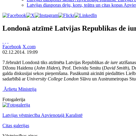
Latvijas diasporas deju, koru, teātra un citas kopas Apvie
Londonā atzīmē Latvijas Republikas de iur
Facebook
X.com
02.12.2014. 19:09
7.februārī Londonā tiks atzīmēta Latvijas Republikas
de iure
atzīšanas
Džonu Haidenu (
John Hiden
), Prof. Deividu Smitu (
David Smith
), D
galda diskusijai sekos pieņemšana. Pasākumā aicināti piedalīties Lie
sadarbībā ar
University College London
Slāvu un Austrumeiropas Stu
Ārlietu Ministrija
Fotogalerija
Latvijas vēstniecība Apvienotajā Karalistē
Citas galerijas
Vēstniecības ziņas