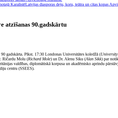
notajā Karalistē
Latvijas diasporas deju, koru, teātra un citas kopas Apvi
e atzīšanas 90.gadskārtu
 90 gadskārta. Plkst. 17:30 Londonas Universitātes koledžā (
Universit
r. Ričardu Molu (
Richard Mole
) un Dr. Alenu Siku (
Alan Sikk
) par noti
lbritānijas valdības, diplomātiskā korpusa un akadēmisko aprindu pārstā
diju centru (SSEES).