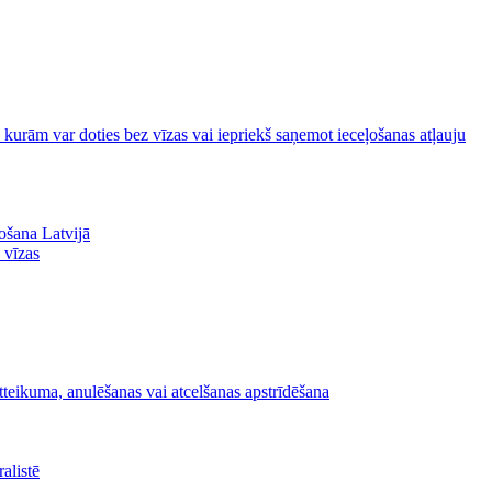
uz kurām var doties bez vīzas vai iepriekš saņemot ieceļošanas atļauju
ošana Latvijā
z vīzas
tteikuma, anulēšanas vai atcelšanas apstrīdēšana
alistē