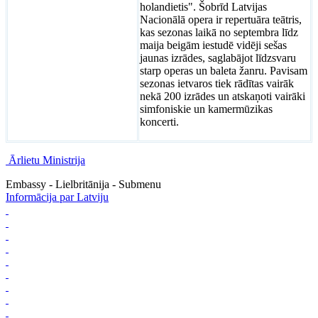
holandietis". Šobrīd Latvijas
Nacionālā opera ir repertuāra teātris,
kas sezonas laikā no septembra līdz
maija beigām iestudē vidēji sešas
jaunas izrādes, saglabājot līdzsvaru
starp operas un baleta žanru. Pavisam
sezonas ietvaros tiek rādītas vairāk
nekā 200 izrādes un atskaņoti vairāki
simfoniskie un kamermūzikas
koncerti.
Ārlietu Ministrija
Embassy - Lielbritānija - Submenu
Informācija par Latviju