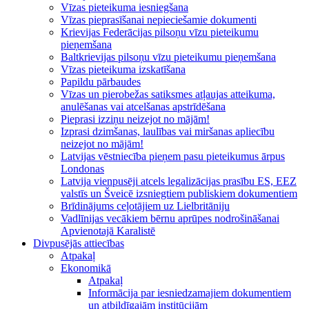
Vīzas pieteikuma iesniegšana
Vīzas pieprasīšanai nepieciešamie dokumenti
Krievijas Federācijas pilsoņu vīzu pieteikumu
pieņemšana
Baltkrievijas pilsoņu vīzu pieteikumu pieņemšana
Vīzas pieteikuma izskatīšana
Papildu pārbaudes
Vīzas un pierobežas satiksmes atļaujas atteikuma,
anulēšanas vai atcelšanas apstrīdēšana
Pieprasi izziņu neizejot no mājām!
Izprasi dzimšanas, laulības vai miršanas apliecību
neizejot no mājām!
Latvijas vēstniecība pieņem pasu pieteikumus ārpus
Londonas
Latvija vienpusēji atcels legalizācijas prasību ES, EEZ
valstīs un Šveicē izsniegtiem publiskiem dokumentiem
Brīdinājums ceļotājiem uz Lielbritāniju
Vadlīnijas vecākiem bērnu aprūpes nodrošināšanai
Apvienotajā Karalistē
Divpusējās attiecības
Atpakaļ
Ekonomikā
Atpakaļ
Informācija par iesniedzamajiem dokumentiem
un atbildīgajām institūcijām