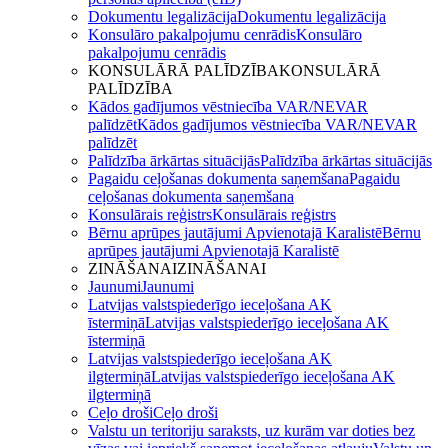
Dokumentu legalizācija
Dokumentu legalizācija
Konsulāro pakalpojumu cenrādis
Konsulāro
pakalpojumu cenrādis
KONSULĀRĀ PALĪDZĪBA
KONSULĀRĀ
PALĪDZĪBA
Kādos gadījumos vēstniecība VAR/NEVAR
palīdzēt
Kādos gadījumos vēstniecība VAR/NEVAR
palīdzēt
Palīdzība ārkārtas situācijās
Palīdzība ārkārtas situācijās
Pagaidu ceļošanas dokumenta saņemšana
Pagaidu
ceļošanas dokumenta saņemšana
Konsulārais reģistrs
Konsulārais reģistrs
Bērnu aprūpes jautājumi Apvienotajā Karalistē
Bērnu
aprūpes jautājumi Apvienotajā Karalistē
ZINĀŠANAI
ZINĀŠANAI
Jaunumi
Jaunumi
Latvijas valstspiederīgo ieceļošana AK
īstermiņā
Latvijas valstspiederīgo ieceļošana AK
īstermiņā
Latvijas valstspiederīgo ieceļošana AK
ilgtermiņā
Latvijas valstspiederīgo ieceļošana AK
ilgtermiņā
Ceļo droši
Ceļo droši
Valstu un teritoriju saraksts, uz kurām var doties bez