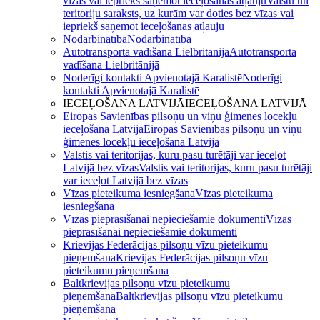
vīzas vai iepriekš saņemot ieceļošanas atļauju
Valstu un
teritoriju saraksts, uz kurām var doties bez vīzas vai
iepriekš saņemot ieceļošanas atļauju
Nodarbinātība
Nodarbinātība
Autotransporta vadīšana Lielbritānijā
Autotransporta
vadīšana Lielbritānijā
Noderīgi kontakti Apvienotajā Karalistē
Noderīgi
kontakti Apvienotajā Karalistē
IECEĻOŠANA LATVIJĀ
IECEĻOŠANA LATVIJĀ
Eiropas Savienības pilsoņu un viņu ģimenes locekļu
ieceļošana Latvijā
Eiropas Savienības pilsoņu un viņu
ģimenes locekļu ieceļošana Latvijā
Valstis vai teritorijas, kuru pasu turētāji var ieceļot
Latvijā bez vīzas
Valstis vai teritorijas, kuru pasu turētāji
var ieceļot Latvijā bez vīzas
Vīzas pieteikuma iesniegšana
Vīzas pieteikuma
iesniegšana
Vīzas pieprasīšanai nepieciešamie dokumenti
Vīzas
pieprasīšanai nepieciešamie dokumenti
Krievijas Federācijas pilsoņu vīzu pieteikumu
pieņemšana
Krievijas Federācijas pilsoņu vīzu
pieteikumu pieņemšana
Baltkrievijas pilsoņu vīzu pieteikumu
pieņemšana
Baltkrievijas pilsoņu vīzu pieteikumu
pieņemšana