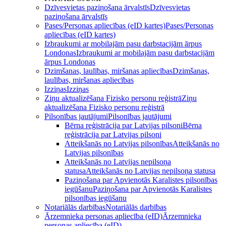
Dzīvesvietas paziņošana ārvalstīs
Dzīvesvietas
paziņošana ārvalstīs
Pases/Personas apliecības (eID kartes)
Pases/Personas
apliecības (eID kartes)
Izbraukumi ar mobilajām pasu darbstacijām ārpus
Londonas
Izbraukumi ar mobilajām pasu darbstacijām
ārpus Londonas
Dzimšanas, laulības, miršanas apliecības
Dzimšanas,
laulības, miršanas apliecības
Izziņas
Izziņas
Ziņu aktualizēšana Fizisko personu reģistrā
Ziņu
aktualizēšana Fizisko personu reģistrā
Pilsonības jautājumi
Pilsonības jautājumi
Bērna reģistrācija par Latvijas pilsoni
Bērna
reģistrācija par Latvijas pilsoni
Atteikšanās no Latvijas pilsonības
Atteikšanās no
Latvijas pilsonības
Atteikšanās no Latvijas nepilsoņa
statusa
Atteikšanās no Latvijas nepilsoņa statusa
Paziņošana par Apvienotās Karalistes pilsonības
iegūšanu
Paziņošana par Apvienotās Karalistes
pilsonības iegūšanu
Notariālās darbības
Notariālās darbības
Ārzemnieka personas apliecība (eID)
Ārzemnieka
personas apliecība (eID)