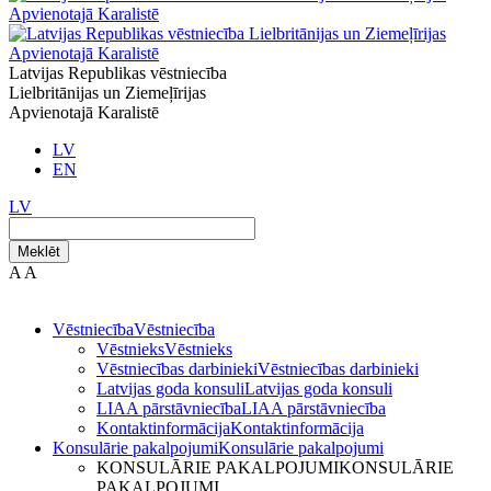
Latvijas Republikas vēstniecība
Lielbritānijas un Ziemeļīrijas
Apvienotajā Karalistē
LV
EN
LV
Meklēt
A
A
Vēstniecība
Vēstniecība
Vēstnieks
Vēstnieks
Vēstniecības darbinieki
Vēstniecības darbinieki
Latvijas goda konsuli
Latvijas goda konsuli
LIAA pārstāvniecība
LIAA pārstāvniecība
Kontaktinformācija
Kontaktinformācija
Konsulārie pakalpojumi
Konsulārie pakalpojumi
KONSULĀRIE PAKALPOJUMI
KONSULĀRIE
PAKALPOJUMI