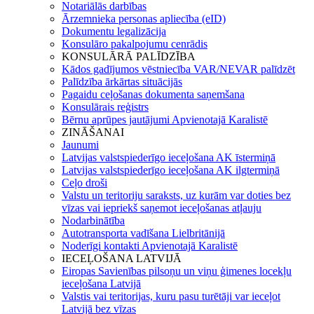
Notariālās darbības
Ārzemnieka personas apliecība (eID)
Dokumentu legalizācija
Konsulāro pakalpojumu cenrādis
KONSULĀRĀ PALĪDZĪBA
Kādos gadījumos vēstniecība VAR/NEVAR palīdzēt
Palīdzība ārkārtas situācijās
Pagaidu ceļošanas dokumenta saņemšana
Konsulārais reģistrs
Bērnu aprūpes jautājumi Apvienotajā Karalistē
ZINĀŠANAI
Jaunumi
Latvijas valstspiederīgo ieceļošana AK īstermiņā
Latvijas valstspiederīgo ieceļošana AK ilgtermiņā
Ceļo droši
Valstu un teritoriju saraksts, uz kurām var doties bez
vīzas vai iepriekš saņemot ieceļošanas atļauju
Nodarbinātība
Autotransporta vadīšana Lielbritānijā
Noderīgi kontakti Apvienotajā Karalistē
IECEĻOŠANA LATVIJĀ
Eiropas Savienības pilsoņu un viņu ģimenes locekļu
ieceļošana Latvijā
Valstis vai teritorijas, kuru pasu turētāji var ieceļot
Latvijā bez vīzas