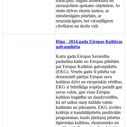
tradīcijām, bagātu arhitektūru un
aizraujošiem apskates objektiem. Ar
rimtu dzīves ritumu laukos, ar
mūsdienīgām pilsētām, ar
neuzmācīgiem, bet viesmīlīgiem
cilvēkiem un drošu vidi.
Rīga - 2014.gada Eiropas Kultūras
galvaspilsēta
Katru gadu Eiropas Savienība
pasludina kādu no Eiropas pilsētām
par Eiropas Kultūras galvaspilsētu
(EKG). Veselu gadu šī pilsēta var
demonstrēt pārējai Eiropai savu
kultūras dzīvi un eiropeiskās vērtības.
EKG ir brīnišķīga iespēja parādīt gan
savas valsts, gan visas Eiropas
kultūras bagātību un daudzveidību,
kā arī saikni starp dažādu valstu
kultūrām un pilsoņiem. EKG izvēles
kritērijs ir kandidātpilsētu piedāvātās
programmas, kurās jāiekļauj pilsētas
ilgtermiņa kultūras, ekonomisko un