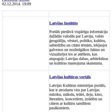
02.12.2014. 19:09
Latvijas Institūts
Portāls piedāvā vispārīgu informāciju
dažādās valodās par Latviju, valsts
ģeogrāfiju, vēsturi, politiku, kultūru,
sabiedrību un citām tēmām, iekļaujot
galvenos un nozīmīgākos faktus un
vizualizējot tos ar attēliem, kas
atspoguļo Latvijas dabas, arhitektūras
un kultūras mantojuma skaistumu.
Latvijas kultūras vortāls
Latvijas Kultūras ministrijas portāls,
kur ir atrodams viss par Latvijas
mūziku, mākslu, teātri, deju, kino,
literatūru, koncertiem, izrādēm un
citiem ar kultūru saistītiem
pasākumiem.