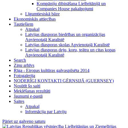
Kompāniju dibināšana Lielbritānijā un
Companies House pakalpojumi
Līgumtiesiskā bāze
Ekonomiskās attiecības
Tautiešiem
Atpakaļ
Latvijas diasporas biedrības un organizācijas
Apvienotajā Karalistē
Latvijas diasporas skolas Apvienotajā Karalistē
Latvijas diasporas deju, koru, teātra un citas kopas
Apvienotajā Karalistē
Search
Ziņu arhīvs
Rīga - Eiropas kultūras galvaspilsēta 2014
Fotogalerija
NODERĪGI KONTAKTI GĒRNSIJĀ (GUERNSEY)
Nosūtīt šo saiti
Meklēšanas rezultāti
Jaunumi e-pastā
Saites
Atpakaļ
Informācija par Latviju
Pāriet uz galveno saturu