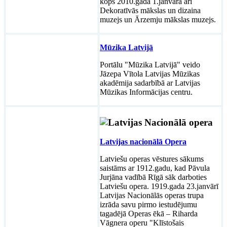
kopš 2010.gada 1.janvāra arī
Dekoratīvās mākslas un dizaina
muzejs un Ārzemju mākslas muzejs.
Mūzika Latvijā
Portālu "Mūzika Latvijā" veido
Jāzepa Vītola Latvijas Mūzikas
akadēmija sadarbībā ar Latvijas
Mūzikas Informācijas centru.
Latvijas nacionālā Opera
Latviešu operas vēstures sākums
saistāms ar 1912.gadu, kad Pāvula
Jurjāna vadībā Rīgā sāk darboties
Latviešu opera. 1919.gada 23.janvārī
Latvijas Nacionālās operas trupa
izrāda savu pirmo iestudējumu
tagadējā Operas ēkā – Riharda
Vāgnera operu "Klīstošais