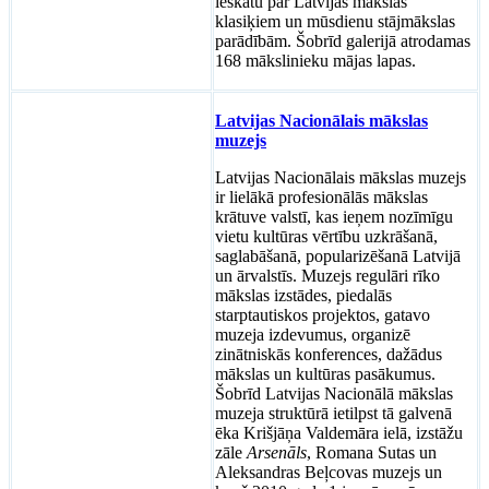
ieskatu par Latvijas mākslas
klasiķiem un mūsdienu stājmākslas
parādībām. Šobrīd galerijā atrodamas
168 mākslinieku mājas lapas.
Latvijas Nacionālais mākslas
muzejs
Latvijas Nacionālais mākslas muzejs
ir lielākā profesionālās mākslas
krātuve valstī, kas ieņem nozīmīgu
vietu kultūras vērtību uzkrāšanā,
saglabāšanā, popularizēšanā Latvijā
un ārvalstīs. Muzejs regulāri rīko
mākslas izstādes, piedalās
starptautiskos projektos, gatavo
muzeja izdevumus, organizē
zinātniskās konferences, dažādus
mākslas un kultūras pasākumus.
Šobrīd Latvijas Nacionālā mākslas
muzeja struktūrā ietilpst tā galvenā
ēka Krišjāņa Valdemāra ielā, izstāžu
zāle
Arsenāls
, Romana Sutas un
Aleksandras Beļcovas muzejs un