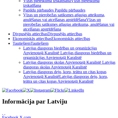
Vīzas pieteikuma izskatīšana
Vīzas pieteikuma
izskatīšana
Papildu pārbaudes
Papildu pārbaudes
Vīzas un pierobežas satiksmes atļaujas atteikuma,
anulēšanas vai atcelšanas apstrīdēšana
Vīzas un
pierobežas satiksmes atļaujas atteikuma, anulēšanas vai
atcelšanas apstrīdēšana
Divpusējās attiecības
Divpusējās attiecības
Ekonomiskās attiecības
Ekonomiskās attiecības
Tautiešiem
Tautiešiem
Latvijas diasporas biedrības un organizācijas
Apvienotajā Karalistē
Latvijas diasporas biedrības un
organizācijas Apvienotajā Karalistē
Latvijas diasporas skolas Apvienotajā Karalistē
Latvijas
diasporas skolas Apvienotajā Karalistē
Latvijas diasporas deju, koru, teātra un citas kopas
Apvienotajā Karalistē
Latvijas diasporas deju, koru,
teātra un citas kopas Apvienotajā Karalistē
Informācija par Latviju
Facebook
X.com