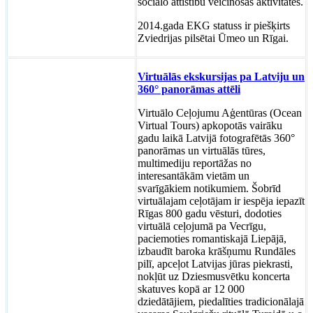
sociālo attīstību veicinošas aktivitātes.
2014.gada EKG statuss ir piešķirts
Zviedrijas pilsētai Ūmeo un Rīgai.
Virtuālās ekskursijas pa Latviju un
360° panorāmas attēli
Virtuālo Ceļojumu Aģentūras (Ocean
Virtual Tours) apkopotās vairāku
gadu laikā Latvijā fotografētās 360°
panorāmas un virtuālās tūres,
multimediju reportāžas no
interesantākām vietām un
svarīgākiem notikumiem. Šobrīd
virtuālajam ceļotājam ir iespēja iepazīt
Rīgas 800 gadu vēsturi, dodoties
virtuālā ceļojumā pa Vecrīgu,
paciemoties romantiskajā Liepājā,
izbaudīt baroka krāšņumu Rundāles
pilī, apceļot Latvijas jūras piekrasti,
nokļūt uz Dziesmusvētku koncerta
skatuves kopā ar 12 000
dziedātājiem, piedalīties tradicionālajā