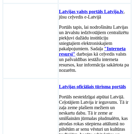
Latvijas valsts portāls Latvija.lv
,
jūsu ceļvedis e-Latvijā
Portāls tapis, lai nodrošinātu Latvijas
un ārvalstu iedzīvotājiem centralizētu
piekļuvi dažādu institūciju
sniegtajiem elektroniskajiem
pakalpojumiem. Sadaļa
"Interneta
resursi"
darbojas kā ceļvedis valsts
un pašvaldības iestāžu interneta
resursos, kur informācija sakārtota pa
nozarēm.
Latvijas oficiālais tūrisma portāls
Portāls nesteidzīgai atpūtai Latvijā.
Ceļotājiem Latvija ir ieguvums. Tā ir
zaļa zeme plašiem mežiem un
neskartu dabu. Tā ir zeme ar
smilšainām jūrmalas pludmalēm, kas
atrodas rokas stiepiena attālumā no
pilsētām ar senu vēsturi un kultūras