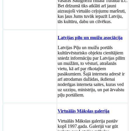
vasaras Saulgriežu rituālā Turaidā u.c.
Bet drīzumā tiks atklāti arī jauni
aizraujoši virtuālo ceļojumu maršruti,
kas ļaus Jums tuvāk iepazīt Latviju,
tās kultūru, dabu un cilvēkus.
Latvijas piļu un muižu asociācija
Latvijas Piļu un muižu portāls
kultūrvēsturisko objektu cienītājiem
sniedz informāciju par Latvijas pilīm
un muižām, to vēsturi, atrašanās
vietu, kā arī par rīkotajiem
pasākumiem. Šajā interneta adresē ir
arī atrodamas dažādas, ikdienai
noderīgas interneta saites, kuras ved
uz uzziņu, ministriju, un pat ārvalstu
piļu portāliem.
Virtuālās Mākslas galerija
Virtuālās Mākslas galerija pastāv
kopš 1997.gada. Galerijā var gūt