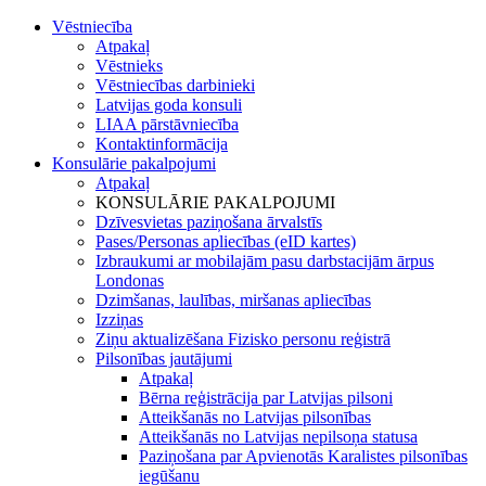
Vēstniecība
Atpakaļ
Vēstnieks
Vēstniecības darbinieki
Latvijas goda konsuli
LIAA pārstāvniecība
Kontaktinformācija
Konsulārie pakalpojumi
Atpakaļ
KONSULĀRIE PAKALPOJUMI
Dzīvesvietas paziņošana ārvalstīs
Pases/Personas apliecības (eID kartes)
Izbraukumi ar mobilajām pasu darbstacijām ārpus
Londonas
Dzimšanas, laulības, miršanas apliecības
Izziņas
Ziņu aktualizēšana Fizisko personu reģistrā
Pilsonības jautājumi
Atpakaļ
Bērna reģistrācija par Latvijas pilsoni
Atteikšanās no Latvijas pilsonības
Atteikšanās no Latvijas nepilsoņa statusa
Paziņošana par Apvienotās Karalistes pilsonības
iegūšanu