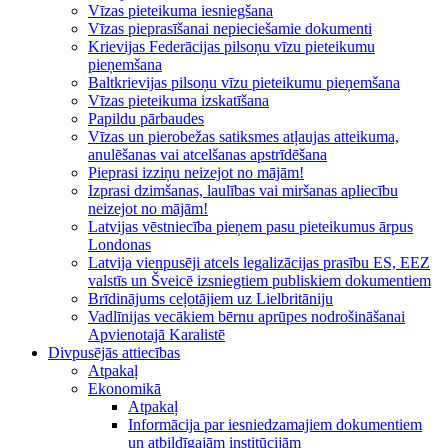
Vīzas pieteikuma iesniegšana
Vīzas pieprasīšanai nepieciešamie dokumenti
Krievijas Federācijas pilsoņu vīzu pieteikumu
pieņemšana
Baltkrievijas pilsoņu vīzu pieteikumu pieņemšana
Vīzas pieteikuma izskatīšana
Papildu pārbaudes
Vīzas un pierobežas satiksmes atļaujas atteikuma,
anulēšanas vai atcelšanas apstrīdēšana
Pieprasi izziņu neizejot no mājām!
Izprasi dzimšanas, laulības vai miršanas apliecību
neizejot no mājām!
Latvijas vēstniecība pieņem pasu pieteikumus ārpus
Londonas
Latvija vienpusēji atcels legalizācijas prasību ES, EEZ
valstīs un Šveicē izsniegtiem publiskiem dokumentiem
Brīdinājums ceļotājiem uz Lielbritāniju
Vadlīnijas vecākiem bērnu aprūpes nodrošināšanai
Apvienotajā Karalistē
Divpusējās attiecības
Atpakaļ
Ekonomikā
Atpakaļ
Informācija par iesniedzamajiem dokumentiem
un atbildīgajām institūcijām