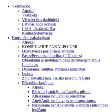
Vēstniecība
Atpakaļ
Vēstnieks
Vēstniecības darbinieki
Latvijas goda konsuli
LIAA pārstāvniecība
Kontaktinformācija
Konsulārie pakalpojumi
Atpakaļ
KONSULĀRIE PAKALPOJUMI
Dzīvesvietas paziņošana ārvalstīs
Pases/Personas apliecības (eID kartes)
Izbraukumi ar mobilajām pasu darbstacijām ārpus
Londonas
Dzimšanas, laulības, miršanas apliecības
Izziņas
Ziņu aktualizēšana Fizisko personu reģistrā
Pilsonības jautājumi
Atpakaļ
Bērna reģistrācija par Latvijas pilsoni
Atteikšanās no Latvijas pilsonības
Atteikšanās no Latvijas nepilsoņa statusa
Paziņošana par Apvienotās Karalistes pilsonības
iegūšanu