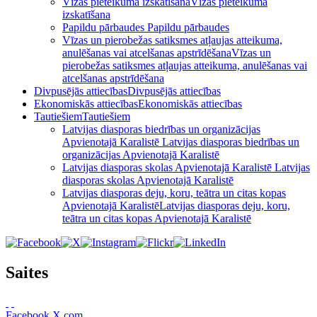
Vīzas pieteikuma izskatīšana
Vīzas pieteikuma
izskatīšana
Papildu pārbaudes
Papildu pārbaudes
Vīzas un pierobežas satiksmes atļaujas atteikuma,
anulēšanas vai atcelšanas apstrīdēšana
Vīzas un
pierobežas satiksmes atļaujas atteikuma, anulēšanas vai
atcelšanas apstrīdēšana
Divpusējās attiecības
Divpusējās attiecības
Ekonomiskās attiecības
Ekonomiskās attiecības
Tautiešiem
Tautiešiem
Latvijas diasporas biedrības un organizācijas
Apvienotajā Karalistē
Latvijas diasporas biedrības un
organizācijas Apvienotajā Karalistē
Latvijas diasporas skolas Apvienotajā Karalistē
Latvijas
diasporas skolas Apvienotajā Karalistē
Latvijas diasporas deju, koru, teātra un citas kopas
Apvienotajā Karalistē
Latvijas diasporas deju, koru,
teātra un citas kopas Apvienotajā Karalistē
Saites
Facebook
X.com