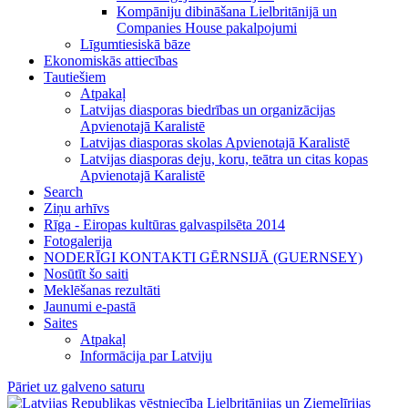
Kompāniju dibināšana Lielbritānijā un
Companies House pakalpojumi
Līgumtiesiskā bāze
Ekonomiskās attiecības
Tautiešiem
Atpakaļ
Latvijas diasporas biedrības un organizācijas
Apvienotajā Karalistē
Latvijas diasporas skolas Apvienotajā Karalistē
Latvijas diasporas deju, koru, teātra un citas kopas
Apvienotajā Karalistē
Search
Ziņu arhīvs
Rīga - Eiropas kultūras galvaspilsēta 2014
Fotogalerija
NODERĪGI KONTAKTI GĒRNSIJĀ (GUERNSEY)
Nosūtīt šo saiti
Meklēšanas rezultāti
Jaunumi e-pastā
Saites
Atpakaļ
Informācija par Latviju
Pāriet uz galveno saturu