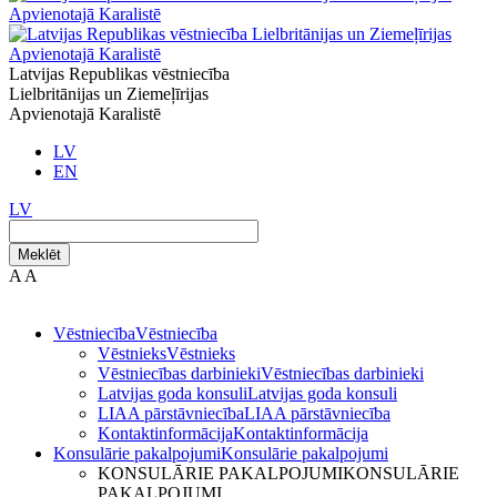
Latvijas Republikas vēstniecība
Lielbritānijas un Ziemeļīrijas
Apvienotajā Karalistē
LV
EN
LV
Meklēt
A
A
Vēstniecība
Vēstniecība
Vēstnieks
Vēstnieks
Vēstniecības darbinieki
Vēstniecības darbinieki
Latvijas goda konsuli
Latvijas goda konsuli
LIAA pārstāvniecība
LIAA pārstāvniecība
Kontaktinformācija
Kontaktinformācija
Konsulārie pakalpojumi
Konsulārie pakalpojumi
KONSULĀRIE PAKALPOJUMI
KONSULĀRIE
PAKALPOJUMI