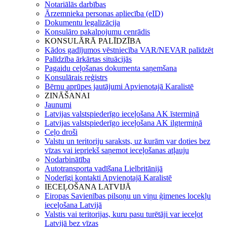
Notariālās darbības
Ārzemnieka personas apliecība (eID)
Dokumentu legalizācija
Konsulāro pakalpojumu cenrādis
KONSULĀRĀ PALĪDZĪBA
Kādos gadījumos vēstniecība VAR/NEVAR palīdzēt
Palīdzība ārkārtas situācijās
Pagaidu ceļošanas dokumenta saņemšana
Konsulārais reģistrs
Bērnu aprūpes jautājumi Apvienotajā Karalistē
ZINĀŠANAI
Jaunumi
Latvijas valstspiederīgo ieceļošana AK īstermiņā
Latvijas valstspiederīgo ieceļošana AK ilgtermiņā
Ceļo droši
Valstu un teritoriju saraksts, uz kurām var doties bez
vīzas vai iepriekš saņemot ieceļošanas atļauju
Nodarbinātība
Autotransporta vadīšana Lielbritānijā
Noderīgi kontakti Apvienotajā Karalistē
IECEĻOŠANA LATVIJĀ
Eiropas Savienības pilsoņu un viņu ģimenes locekļu
ieceļošana Latvijā
Valstis vai teritorijas, kuru pasu turētāji var ieceļot
Latvijā bez vīzas