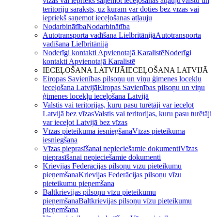
vīzas vai iepriekš saņemot ieceļošanas atļauju
Valstu un
teritoriju saraksts, uz kurām var doties bez vīzas vai
iepriekš saņemot ieceļošanas atļauju
Nodarbinātība
Nodarbinātība
Autotransporta vadīšana Lielbritānijā
Autotransporta
vadīšana Lielbritānijā
Noderīgi kontakti Apvienotajā Karalistē
Noderīgi
kontakti Apvienotajā Karalistē
IECEĻOŠANA LATVIJĀ
IECEĻOŠANA LATVIJĀ
Eiropas Savienības pilsoņu un viņu ģimenes locekļu
ieceļošana Latvijā
Eiropas Savienības pilsoņu un viņu
ģimenes locekļu ieceļošana Latvijā
Valstis vai teritorijas, kuru pasu turētāji var ieceļot
Latvijā bez vīzas
Valstis vai teritorijas, kuru pasu turētāji
var ieceļot Latvijā bez vīzas
Vīzas pieteikuma iesniegšana
Vīzas pieteikuma
iesniegšana
Vīzas pieprasīšanai nepieciešamie dokumenti
Vīzas
pieprasīšanai nepieciešamie dokumenti
Krievijas Federācijas pilsoņu vīzu pieteikumu
pieņemšana
Krievijas Federācijas pilsoņu vīzu
pieteikumu pieņemšana
Baltkrievijas pilsoņu vīzu pieteikumu
pieņemšana
Baltkrievijas pilsoņu vīzu pieteikumu
pieņemšana