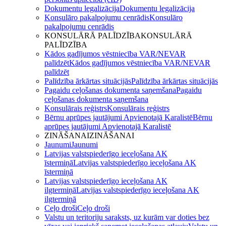
Dokumentu legalizācija
Dokumentu legalizācija
Konsulāro pakalpojumu cenrādis
Konsulāro
pakalpojumu cenrādis
KONSULĀRĀ PALĪDZĪBA
KONSULĀRĀ
PALĪDZĪBA
Kādos gadījumos vēstniecība VAR/NEVAR
palīdzēt
Kādos gadījumos vēstniecība VAR/NEVAR
palīdzēt
Palīdzība ārkārtas situācijās
Palīdzība ārkārtas situācijās
Pagaidu ceļošanas dokumenta saņemšana
Pagaidu
ceļošanas dokumenta saņemšana
Konsulārais reģistrs
Konsulārais reģistrs
Bērnu aprūpes jautājumi Apvienotajā Karalistē
Bērnu
aprūpes jautājumi Apvienotajā Karalistē
ZINĀŠANAI
ZINĀŠANAI
Jaunumi
Jaunumi
Latvijas valstspiederīgo ieceļošana AK
īstermiņā
Latvijas valstspiederīgo ieceļošana AK
īstermiņā
Latvijas valstspiederīgo ieceļošana AK
ilgtermiņā
Latvijas valstspiederīgo ieceļošana AK
ilgtermiņā
Ceļo droši
Ceļo droši
Valstu un teritoriju saraksts, uz kurām var doties bez