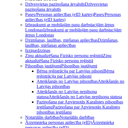
Dzīvesvietas paziņošana ārvalstīs
Dzīvesvietas
paziņošana ārvalstīs
Pases/Personas apliecības (eID kartes)
Pases/Personas
apliecības (eID kartes)
Izbraukumi ar mobilajām pasu darbstacijām ārpus
Londonas
Izbraukumi ar mobilajām pasu darbstacijām
ārpus Londonas
Dzimšanas, laulības, miršanas apliecības
Dzimšanas,
laulības, miršanas apliecības
Izziņas
Izziņas
Ziņu aktualizēšana Fizisko personu reģistrā
Ziņu
aktualizēšana Fizisko personu reģistrā
Pilsonības jautājumi
Pilsonības jautājumi
Bērna reģistrācija par Latvijas pilsoni
Bērna
reģistrācija par Latvijas pilsoni
Atteikšanās no Latvijas pilsonības
Atteikšanās no
Latvijas pilsonības
Atteikšanās no Latvijas nepilsoņa
statusa
Atteikšanās no Latvijas nepilsoņa statusa
Paziņošana par Apvienotās Karalistes pilsonības
iegūšanu
Paziņošana par Apvienotās Karalistes
pilsonības iegūšanu
Notariālās darbības
Notariālās darbības
Ārzemnieka personas apliecība (eID)
Ārzemnieka
personas apliecība (eID)