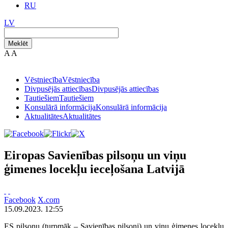
RU
LV
Meklēt
A
A
Vēstniecība
Vēstniecība
Divpusējās attiecības
Divpusējās attiecības
Tautiešiem
Tautiešiem
Konsulārā informācija
Konsulārā informācija
Aktualitātes
Aktualitātes
Eiropas Savienības pilsoņu un viņu
ģimenes locekļu ieceļošana Latvijā
Facebook
X.com
15.09.2023. 12:55
ES pilsoņu (turpmāk – Savienības pilsoņi) un viņu ģimenes locekļu