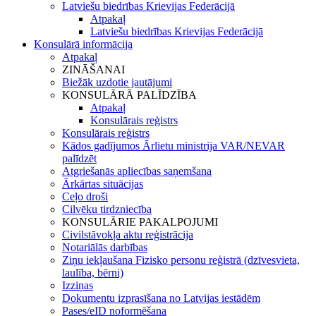
Latviešu biedrības Krievijas Federācijā
Atpakaļ
Latviešu biedrības Krievijas Federācijā
Konsulārā informācija
Atpakaļ
ZINĀŠANAI
Biežāk uzdotie jautājumi
KONSULĀRĀ PALĪDZĪBA
Atpakaļ
Konsulārais reģistrs
Konsulārais reģistrs
Kādos gadījumos Ārlietu ministrija VAR/NEVAR
palīdzēt
Atgriešanās apliecības saņemšana
Ārkārtas situācijas
Ceļo droši
Cilvēku tirdzniecība
KONSULĀRIE PAKALPOJUMI
Civilstāvokļa aktu reģistrācija
Notariālās darbības
Ziņu iekļaušana Fizisko personu reģistrā (dzīvesvieta,
laulība, bērni)
Izziņas
Dokumentu izprasīšana no Latvijas iestādēm
Pases/eID noformēšana