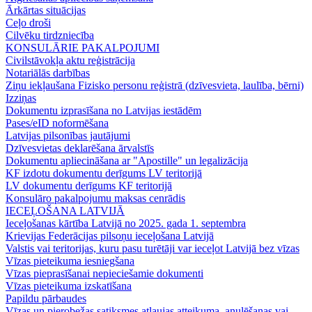
Ārkārtas situācijas
Ceļo droši
Cilvēku tirdzniecība
KONSULĀRIE PAKALPOJUMI
Civilstāvokļa aktu reģistrācija
Notariālās darbības
Ziņu iekļaušana Fizisko personu reģistrā (dzīvesvieta, laulība, bērni)
Izziņas
Dokumentu izprasīšana no Latvijas iestādēm
Pases/eID noformēšana
Latvijas pilsonības jautājumi
Dzīvesvietas deklarēšana ārvalstīs
Dokumentu apliecināšana ar "Apostille" un legalizācija
KF izdotu dokumentu derīgums LV teritorijā
LV dokumentu derīgums KF teritorijā
Konsulāro pakalpojumu maksas cenrādis
IECEĻOŠANA LATVIJĀ
Ieceļošanas kārtība Latvijā no 2025. gada 1. septembra
Krievijas Federācijas pilsoņu ieceļošana Latvijā
Valstis vai teritorijas, kuru pasu turētāji var ieceļot Latvijā bez vīzas
Vīzas pieteikuma iesniegšana
Vīzas pieprasīšanai nepieciešamie dokumenti
Vīzas pieteikuma izskatīšana
Papildu pārbaudes
Vīzas un pierobežas satiksmes atļaujas atteikuma, anulēšanas vai