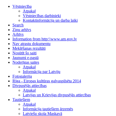
Vēstniecība
Atpakaļ
Vēstniecības darbinieki
Kontaktinformācija un darba laiki
Search
Ziņu arhīvs
Arhīvs
Information from http:\\www.am.gov.lv
Nav atrastu dokumentu
Meklēšanas rezultāti
Nosūtīt šo saiti
Jaunumi e-pastā
Noderīgas saites
Atpakaļ
Informācija par Latviju
Fotogalerija
Rīga - Eiropas kultūras galvaspilsēta 2014
Divpusējās attiecības
Atpakaļ
Latvijas un Krievijas divpusējās attiecības
Tautiešiem
Atpakaļ
Informācija tautiešiem ārzemēs
Latviešu skola Maskavā