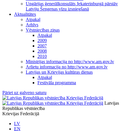
Ungārijas ģenerālkonsulāts Jekaterinburgā pārstāv
Latviju Šengenas vīzu izsniegšanā
Aktualitātes
Atpakaļ
Arhīvs
Vēstniecības ziņas
Atpakaļ
2009
2007
2008
2010
Ministrijas informacija no http://www.am.gov.lv
Arlietu informacija no http://www.am.gov.lv
Latvijas un Krievijas kultūras dienas
Atpakaļ
Festivāla programma
Pāriet uz galveno saturu
Latvijas
Republikas vēstniecība
Krievijas Federācijā
LV
EN