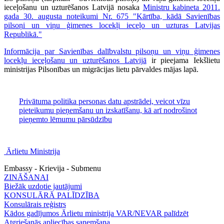
ieceļošanu un uzturēšanos Latvijā nosaka
Ministru kabineta 2011.
gada 30. augusta noteikumi Nr. 675 "Kārtība, kādā Savienības
pilsoņi un viņu ģimenes locekļi ieceļo un uzturas Latvijas
Republikā."
Informācija par Savienības dalībvalstu pilsoņu un viņu ģimenes
locekļu ieceļošanu un uzturēšanos Latvijā
ir pieejama Iekšlietu
ministrijas Pilsonības un migrācijas lietu pārvaldes mājas lapā.
Privātuma politika personas datu apstrādei, veicot vīzu
pieteikumu pieņemšanu un izskatīšanu, kā arī nodrošinot
pieņemto lēmumu pārsūdzību
Ārlietu Ministrija
Embassy - Krievija - Submenu
ZINĀŠANAI
Biežāk uzdotie jautājumi
KONSULĀRĀ PALĪDZĪBA
Konsulārais reģistrs
Kādos gadījumos Ārlietu ministrija VAR/NEVAR palīdzēt
Atgriešanās apliecības saņemšana