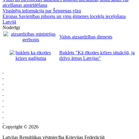
atcelšanas apstrīdēšana
Vispārēja informācija par Šengenas vīzu
Eiropas Savienības pilsoņu un viņu ģimenes locekļu ieceļošana
Latvijā
Noderīgi
Valsts aizsardzības dienests
Buklets "Kā rīkoties krīzes situācijā, ja
dzīvo ārpus Latvijas"
Copyright © 2026
Latvijas Republikas vēstniecība Krievijas Federācijā