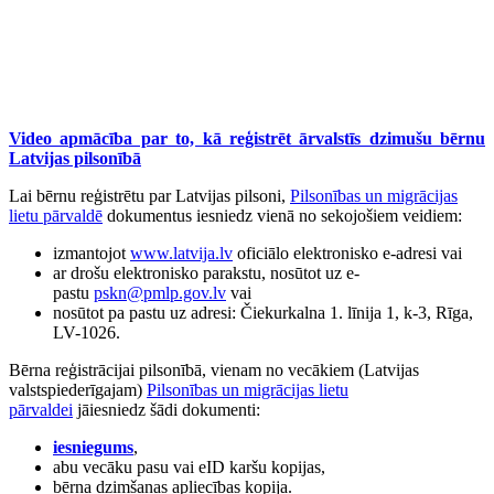
Video apmācība par to, kā reģistrēt ārvalstīs dzimušu bērnu
Latvijas pilsonībā
Lai bērnu reģistrētu par Latvijas pilsoni,
Pilsonības un migrācijas
lietu pārvaldē
dokumentus iesniedz vienā no sekojošiem veidiem:
izmantojot
www.latvija.lv
oficiālo elektronisko e-adresi vai
ar drošu elektronisko parakstu, nosūtot uz e-
pastu
pskn@pmlp.gov.lv
vai
nosūtot pa pastu uz adresi: Čiekurkalna 1. līnija 1, k-3, Rīga,
LV-1026.
Bērna reģistrācijai pilsonībā, vienam no vecākiem (Latvijas
valstspiederīgajam)
Pilsonības un migrācijas lietu
pārvaldei
jāiesniedz šādi dokumenti:
iesniegums
,
abu vecāku pasu vai eID karšu kopijas,
bērna dzimšanas apliecības kopija.