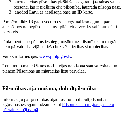
jāuzrāda citas pilsonības piešķiršanas garantijas raksts vai, ja
personai jau ir piešķirta cita pilsonība, jāuzrāda pilsoņa pase,
jānodod Latvijas nepilsoņa pase un ID karte.
Par bērnu līdz 18 gadu vecuma sasniegšanai iesniegumu par
atteikšanos no nepilsoņa statusa pilda viņa vecāks vai likumiskais
pārstāvis.
Dokumentus iespējams iesniegt, nosūtot uz Pilsonības un migrācijas
lietu pārvaldi Latvijā pa tiešo bez vēstniecības starpniecības.
Vairāk informācijas:
www.pmlp.gov.lv
.
Lēmumu par atteikšanos no Latvijas nepilsoņa statusa izskata un
pieņem Pilsonības un migrācijas lietu pārvalde.
Pilsonības atjaunošana, dubultpilsonība
Informāciju par pilsonības atjaunošanu un dubultpilsonības
iegūšanas iespējām lūdzam skatīt
Pilsonības un migrācijas lietu
pārvaldes mājaslapā
.