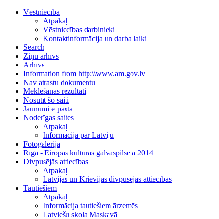
Vēstniecība
Atpakaļ
Vēstniecības darbinieki
Kontaktinformācija un darba laiki
Search
Ziņu arhīvs
Arhīvs
Information from http:\\www.am.gov.lv
Nav atrastu dokumentu
Meklēšanas rezultāti
Nosūtīt šo saiti
Jaunumi e-pastā
Noderīgas saites
Atpakaļ
Informācija par Latviju
Fotogalerija
Rīga - Eiropas kultūras galvaspilsēta 2014
Divpusējās attiecības
Atpakaļ
Latvijas un Krievijas divpusējās attiecības
Tautiešiem
Atpakaļ
Informācija tautiešiem ārzemēs
Latviešu skola Maskavā