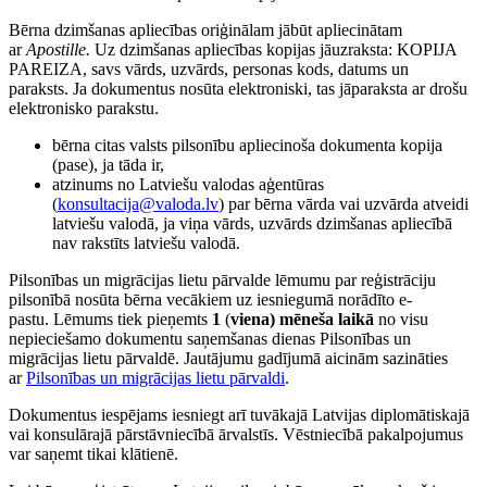
Bērna dzimšanas apliecības oriģinālam jābūt apliecinātam
ar
Apostille.
Uz dzimšanas apliecības kopijas jāuzraksta: KOPIJA
PAREIZA, savs vārds, uzvārds, personas kods, datums un
paraksts. Ja dokumentus nosūta elektroniski, tas jāparaksta ar drošu
elektronisko parakstu.
bērna citas valsts pilsonību apliecinoša dokumenta kopija
(pase), ja tāda ir,
atzinums no Latviešu valodas aģentūras
(
konsultacija@valoda.lv
) par bērna vārda vai uzvārda atveidi
latviešu valodā, ja viņa vārds, uzvārds dzimšanas apliecībā
nav rakstīts latviešu valodā.
Pilsonības un migrācijas lietu pārvalde lēmumu par reģistrāciju
pilsonībā nosūta bērna vecākiem uz iesniegumā norādīto e-
pastu. Lēmums tiek pieņemts
1
(
viena) mēneša laikā
no visu
nepieciešamo dokumentu saņemšanas dienas Pilsonības un
migrācijas lietu pārvaldē. Jautājumu gadījumā aicinām sazināties
ar
Pilsonības un migrācijas lietu pārvaldi
.
Dokumentus iespējams iesniegt arī tuvākajā Latvijas diplomātiskajā
vai konsulārajā pārstāvniecībā ārvalstīs. Vēstniecībā pakalpojumus
var saņemt tikai klātienē.