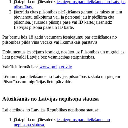
jāaizpilda un jāiesniedz
iesniegums par atteikšanos no Latvijas
pilsonības
,
jāuzrāda citas pilsonības piešķiršanas garantijas raksts ar tam
pievienotu tulkojumu vai, ja personai jau ir piešķirta cita
pilsonība, jāuzrāda pilsoņa pase vai ID karte,jāiesniedz
Latvijas pilsoņa pase un ID karte.
Par bērnu līdz 18 gadu vecumam iesniegumu par atteikšanos no
pilsonības pilda viņa vecāks vai likumiskais pārstāvis.
Dokumentus iespējams iesniegt, nosūtot uz Pilsonības un migrācijas
lietu pārvaldi Latvijā bez vēstniecības starpniecības.
Vairāk informācijas:
www.pmlp.gov.lv
Lēmumu par atteikšanos no Latvijas pilsonības izskata un pieņem
Pilsonības un migrācijas lietu pārvalde.
Atteikšanās no Latvijas nepilsoņa statusa
Lai atteiktos no Latvijas Republikas nepilsoņa statusa:
jāaizpilda un jāiesniedz
iesniegums par atteikšanos no
nepilsoņa statusa
,