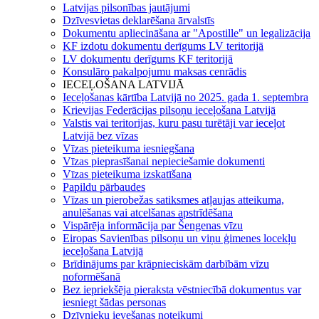
Latvijas pilsonības jautājumi
Dzīvesvietas deklarēšana ārvalstīs
Dokumentu apliecināšana ar "Apostille" un legalizācija
KF izdotu dokumentu derīgums LV teritorijā
LV dokumentu derīgums KF teritorijā
Konsulāro pakalpojumu maksas cenrādis
IECEĻOŠANA LATVIJĀ
Ieceļošanas kārtība Latvijā no 2025. gada 1. septembra
Krievijas Federācijas pilsoņu ieceļošana Latvijā
Valstis vai teritorijas, kuru pasu turētāji var ieceļot
Latvijā bez vīzas
Vīzas pieteikuma iesniegšana
Vīzas pieprasīšanai nepieciešamie dokumenti
Vīzas pieteikuma izskatīšana
Papildu pārbaudes
Vīzas un pierobežas satiksmes atļaujas atteikuma,
anulēšanas vai atcelšanas apstrīdēšana
Vispārēja informācija par Šengenas vīzu
Eiropas Savienības pilsoņu un viņu ģimenes locekļu
ieceļošana Latvijā
Brīdinājums par krāpnieciskām darbībām vīzu
noformēšanā
Bez iepriekšēja pieraksta vēstniecībā dokumentus var
iesniegt šādas personas
Dzīvnieku ievešanas noteikumi