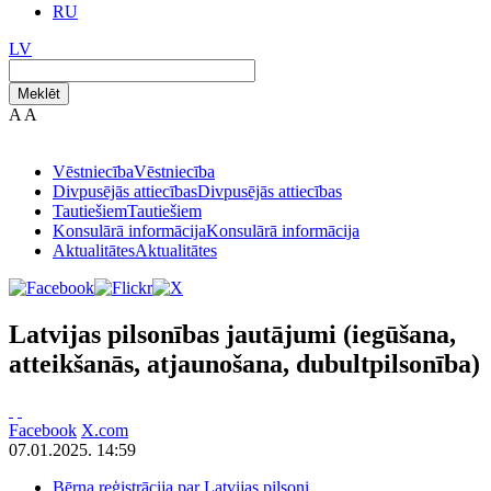
RU
LV
Meklēt
A
A
Vēstniecība
Vēstniecība
Divpusējās attiecības
Divpusējās attiecības
Tautiešiem
Tautiešiem
Konsulārā informācija
Konsulārā informācija
Aktualitātes
Aktualitātes
Latvijas pilsonības jautājumi (iegūšana,
atteikšanās, atjaunošana, dubultpilsonība)
Facebook
X.com
07.01.2025. 14:59
Bērna reģistrācija par Latvijas pilsoni