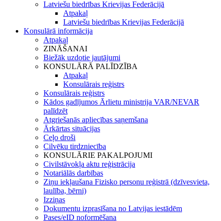
Latviešu biedrības Krievijas Federācijā
Atpakaļ
Latviešu biedrības Krievijas Federācijā
Konsulārā informācija
Atpakaļ
ZINĀŠANAI
Biežāk uzdotie jautājumi
KONSULĀRĀ PALĪDZĪBA
Atpakaļ
Konsulārais reģistrs
Konsulārais reģistrs
Kādos gadījumos Ārlietu ministrija VAR/NEVAR
palīdzēt
Atgriešanās apliecības saņemšana
Ārkārtas situācijas
Ceļo droši
Cilvēku tirdzniecība
KONSULĀRIE PAKALPOJUMI
Civilstāvokļa aktu reģistrācija
Notariālās darbības
Ziņu iekļaušana Fizisko personu reģistrā (dzīvesvieta,
laulība, bērni)
Izziņas
Dokumentu izprasīšana no Latvijas iestādēm
Pases/eID noformēšana