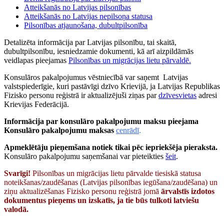
Atteikšanās no Latvijas pilsonības
Atteikšanās no Latvijas nepilsoņa statusa
Pilsonības atjaunošana, dubultpilsonība
Detalizēta informācija par Latvijas pilsonību, tai skaitā,
dubultpilsonību, iesniedzamie dokumenti, kā arī aizpildāmās
veidlapas pieejamas
Pilsonības un migrācijas lietu pārvaldē.
Konsulāros pakalpojumus vēstniecībā var saņemt Latvijas
valstspiederīgie, kuri pastāvīgi dzīvo Krievijā, ja Latvijas Republikas
Fizisko personu reģistrā ir aktualizējuši ziņas par
dzīvesvietas
adresi
Krievijas Federācijā.
Informācija par konsulāro pakalpojumu maksu pieejama
Konsulāro pakalpojumu maksas
cenrādī
.
Apmeklētāju pieņemšana notiek
tikai pēc iepriekšēja pieraksta
.
Konsulāro pakalpojumu saņemšanai var pieteikties
šeit
.
Svarīgi!
Pilsonības un migrācijas lietu pārvalde tiesiskā statusa
noteikšanas/zaudēšanas (Latvijas pilsonības iegūšana/zaudēšana) un
ziņu aktualizēšanas Fizisko personu reģistrā jomā
ārvalstīs izdotos
dokumentus pieņems un izskatīs, ja tie būs tulkoti latviešu
valodā.