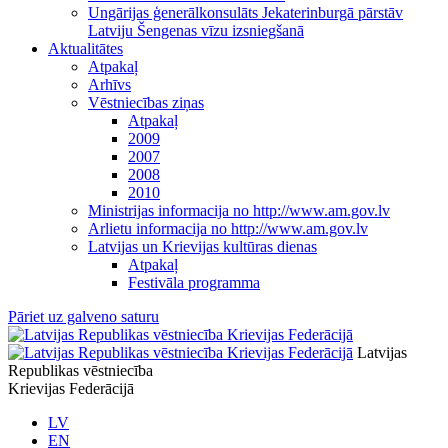
Ungārijas ģenerālkonsulāts Jekaterinburgā pārstāv
Latviju Šengenas vīzu izsniegšanā
Aktualitātes
Atpakaļ
Arhīvs
Vēstniecības ziņas
Atpakaļ
2009
2007
2008
2010
Ministrijas informacija no http://www.am.gov.lv
Arlietu informacija no http://www.am.gov.lv
Latvijas un Krievijas kultūras dienas
Atpakaļ
Festivāla programma
Pāriet uz galveno saturu
Latvijas
Republikas vēstniecība
Krievijas Federācijā
LV
EN