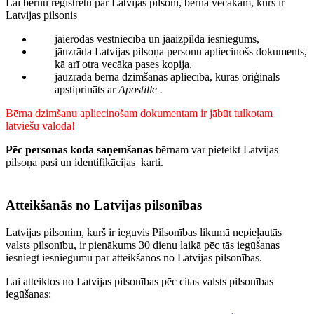
Lai bērnu reģistrētu par Latvijas pilsoni, bērna vecākam, kurš ir
Latvijas pilsonis
jāierodas vēstniecībā un jāaizpilda iesniegums,
jāuzrāda Latvijas pilsoņa personu apliecinošs dokuments,
kā arī otra vecāka pases kopija,
jāuzrāda bērna dzimšanas apliecība, kuras oriģināls
apstiprināts ar
Apostille .
Bērna dzimšanu apliecinošam dokumentam ir jābūt tulkotam
latviešu valodā!
Pēc personas koda saņemšanas
bērnam var pieteikt Latvijas
pilsoņa pasi un identifikācijas karti.
Atteikšanās no Latvijas pilsonības
Latvijas pilsonim, kurš ir ieguvis Pilsonības likumā nepieļautās
valsts pilsonību, ir pienākums 30 dienu laikā pēc tās iegūšanas
iesniegt iesniegumu par atteikšanos no Latvijas pilsonības.
Lai atteiktos no Latvijas pilsonības pēc citas valsts pilsonības
iegūšanas: