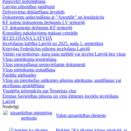
Pases/eID noformēšana
Latvijas pilsonības jautājumi
Dzīvesvietas deklarēšana ārvalstīs
Dokumentu apliecināšana ar "Apostille" un legalizācija
KF izdotu dokumentu derīgums LV teritorijā
LV dokumentu derīgums KF teritorijā
Konsulāro pakalpojumu maksas cenrādis
IECEĻOŠANA LATVIJĀ
Ieceļošanas kārtība Latvijā no 2025. gada 1. septembra
Krievijas Federācijas pilsoņu ieceļošana Latvijā
Valstis vai teritorijas, kuru pasu turētāji var ieceļot Latvijā bez vīzas
Vīzas pieteikuma iesniegšana
Vīzas pieprasīšanai nepieciešamie dokumenti
Vīzas pieteikuma izskatīšana
Papildu pārbaudes
Vīzas un pierobežas satiksmes atļaujas atteikuma, anulēšanas vai
atcelšanas apstrīdēšana
Vispārēja informācija par Šengenas vīzu
Eiropas Savienības pilsoņu un viņu ģimenes locekļu ieceļošana
Latvijā
Noderīgi
Valsts aizsardzības dienests
Buklets "Kā rīkoties krīzes situācijā, ja