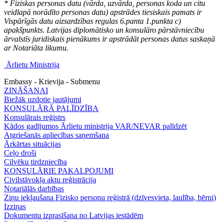
* Fiziskas personas datu (vārda, uzvārda, personas koda un citu
veidlapā norādīto personas datu) apstrādes tiesiskais pamats ir
Vispārīgās datu aizsardzības regulas 6.panta 1.punkta c)
apakšpunkts. Latvijas diplomātisko un konsulāro pārstāvniecību
ārvalstīs juridiskais pienākums ir apstrādāt personas datus saskaņā
ar Notariāta likumu.
Ārlietu Ministrija
Embassy - Krievija - Submenu
ZINĀŠANAI
Biežāk uzdotie jautājumi
KONSULĀRĀ PALĪDZĪBA
Konsulārais reģistrs
Kādos gadījumos Ārlietu ministrija VAR/NEVAR palīdzēt
Atgriešanās apliecības saņemšana
Ārkārtas situācijas
Ceļo droši
Cilvēku tirdzniecība
KONSULĀRIE PAKALPOJUMI
Civilstāvokļa aktu reģistrācija
Notariālās darbības
Ziņu iekļaušana Fizisko personu reģistrā (dzīvesvieta, laulība, bērni)
Izziņas
Dokumentu izprasīšana no Latvijas iestādēm