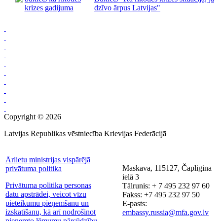
dzīvo ārpus Latvijas"
Copyright © 2026
Latvijas Republikas vēstniecība Krievijas Federācijā
Ārlietu ministrijas vispārējā
Maskava, 115127, Čapligina
privātuma politika
ielā 3
Privātuma politika personas
Tālrunis: + 7 495 232 97 60
datu apstrādei, veicot vīzu
Fakss: +7 495 232 97 50
pieteikumu pieņemšanu un
E-pasts:
izskatīšanu, kā arī nodrošinot
embassy.russia@mfa.gov.lv
pieņemto lēmumu pārsūdzību