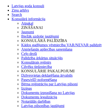
Latvijas goda konsuli
Ziņu arhīvs
Search
Konsulārā informācija
Atpakaļ
ZINĀŠANAI
Jaunumi
Biežāk uzdotie jautājumi
KONSULĀRĀ PALĪDZĪBA
Kādos gadījumos vēstniecība VAR/NEVAR palīdzēt
Atgriešanās apliecības saņemšana
Ceļo droši
Palīdzība ārkārtas situācijās
Konsulārais reģistrs
Cilvēku tirdzniecība
KONSULĀRIE PAKALPOJUMI
Dzīvesvietas deklarēšana ārvalstīs
Pases/eID noformēšana
Bērna reģistrācija par Latvijas pilsoni
Izziņas
Dokumentu izprasīšana no Latvijas
Dokumentu legalizācija
Notariālās darbības
Latvijas pilsonības jautājumi