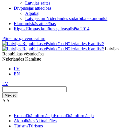
Latvijas saites
Divpusējās attiecības
Atpakaļ
Latvijas un Nīderlandes sadarbība ekonomikā
Ekonomiskās attiecības
Rīga - Eiropas kultūras galvaspilsēta 2014
Pāriet uz galveno saturu
Latvijas
Republikas vēstniecība
Nīderlandes Karalistē
LV
EN
LV
Meklēt
A
A
Konsulārā informācija
Konsulārā informācija
Aktualitātes
Aktualitātes
Tūrisms
Tūrisms