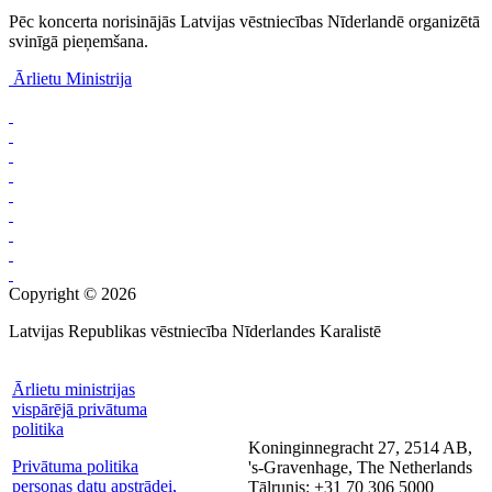
Pēc koncerta norisinājās Latvijas vēstniecības Nīderlandē organizētā
svinīgā pieņemšana.
Ārlietu Ministrija
Copyright © 2026
Latvijas Republikas vēstniecība Nīderlandes Karalistē
Ārlietu ministrijas
vispārējā privātuma
politika
Koninginnegracht 27, 2514 AB,
Privātuma politika
's-Gravenhage, The Netherlands
personas datu apstrādei,
Tālrunis: +31 70 306 5000