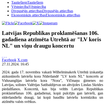
Tautiešiem
Tautiešiem
Vēstniecība
Vēstniecība
Divpusējās attiecības
Divpusējās attiecības
Ekonomiskās attiecības
Ekonomiskās attiecības
Latvijas Republikas proklamēšanas 106.
gadadiena atzīmēta Utrehtā ar "LV koris
NL" un viņu draugu koncertu
Facebook
X.com
27.11.2024. 16:45
2024. gada 17. novembra vakarā Wilhelminakerk Utrehtā izskanēja
aizkustinošs latviešu kora Nīderlandē "LV koris NL" koncerts ar
Vidusanglijas latviešu kora “Nora”, Vičmaņu ģimenes no
Latvijas, solistes Valērijas Satibaldijevas un altvijoles Lindas Skrides
piedalīšanos. Koncertā, kas bija veltīts Latvijas Republikas
proklamēšanas 106. gadadienai, kopā pulcējās gan latvieši, gan
nīderlandiešu draugi, lai kopā baudītu latviešu kormūziku un
atzīmētu valsts svētkus.