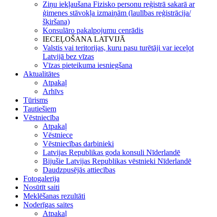
Ziņu iekļaušana Fizisko personu reģistrā sakarā ar
ģimenes stāvokļa izmaiņām (laulības reģistrācija/
šķiršana)
Konsulāro pakalpojumu cenrādis
IECEĻOŠANA LATVIJĀ
Valstis vai teritorijas, kuru pasu turētāji var ieceļot
Latvijā bez vīzas
Vīzas pieteikuma iesniegšana
Aktualitātes
Atpakaļ
Arhīvs
Tūrisms
Tautiešiem
Vēstniecība
Atpakaļ
Vēstniece
Vēstniecības darbinieki
Latvijas Republikas goda konsuli Nīderlandē
Bijušie Latvijas Republikas vēstnieki Nīderlandē
Daudzpusējās attiecības
Fotogalerija
Nosūtīt saiti
Meklēšanas rezultāti
Noderīgas saites
Atpakaļ