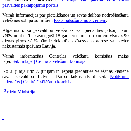
pārvaldes pakalpojumu portāls
.
Vairāk informācijas par pieteikšanos un savas dalības nodrošināšanu
vēlēšanās soli pa solim šeit:
Pasta balsošana no ārzemēm
.
Atgādinām, ka pašvaldību vēlēšanās var piedalīties pilsoņi, kuri
vēlēšanu dienā ir sasnieguši 18 gadu vecumu, un kuriem vismaz 90
dienas pirms vēlēšanām ir deklarēta dzīvesvietas adrese vai pieder
nekustamais īpašums Latvijā.
Vairāk informācijas Centrālās vēlēšanu komisijas mājas
lapā:
Sākumlapa | Centrālā vēlēšanu komisija
.
No 3. jūnija līdz 7. jūnijam ir iespēja piedalīties vēlēšanās klātienē
savā pašvaldībā Latvijā. Darba laikus skatīt šeit:
Notikumu
kalendārs | Centrālā vēlēšanu komisija
.
Ārlietu Ministrija