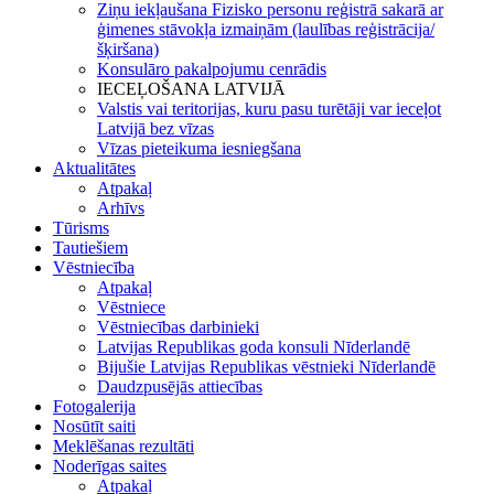
Ziņu iekļaušana Fizisko personu reģistrā sakarā ar
ģimenes stāvokļa izmaiņām (laulības reģistrācija/
šķiršana)
Konsulāro pakalpojumu cenrādis
IECEĻOŠANA LATVIJĀ
Valstis vai teritorijas, kuru pasu turētāji var ieceļot
Latvijā bez vīzas
Vīzas pieteikuma iesniegšana
Aktualitātes
Atpakaļ
Arhīvs
Tūrisms
Tautiešiem
Vēstniecība
Atpakaļ
Vēstniece
Vēstniecības darbinieki
Latvijas Republikas goda konsuli Nīderlandē
Bijušie Latvijas Republikas vēstnieki Nīderlandē
Daudzpusējās attiecības
Fotogalerija
Nosūtīt saiti
Meklēšanas rezultāti
Noderīgas saites
Atpakaļ