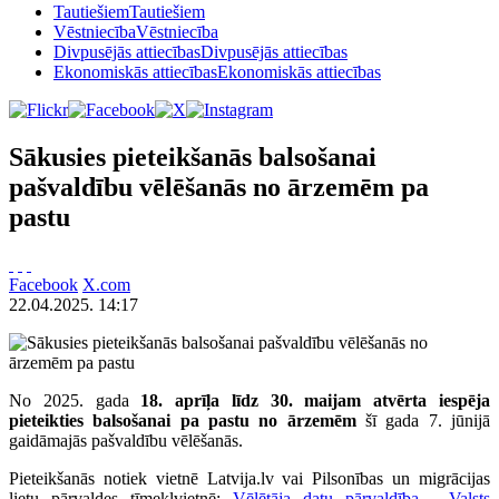
Tautiešiem
Tautiešiem
Vēstniecība
Vēstniecība
Divpusējās attiecības
Divpusējās attiecības
Ekonomiskās attiecības
Ekonomiskās attiecības
Sākusies pieteikšanās balsošanai
pašvaldību vēlēšanās no ārzemēm pa
pastu
Facebook
X.com
22.04.2025. 14:17
No 2025. gada
18. aprīļa līdz 30. maijam atvērta iespēja
pieteikties balsošanai pa pastu no ārzemēm
šī gada 7. jūnijā
gaidāmajās pašvaldību vēlēšanās.
Pieteikšanās notiek vietnē Latvija.lv vai Pilsonības un migrācijas
lietu pārvaldes tīmekļvietnē:
Vēlētāja datu pārvaldība - Valsts