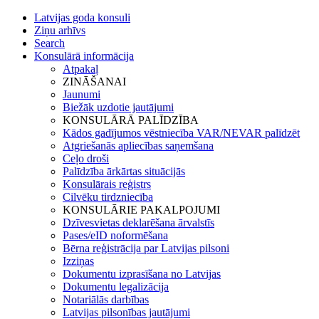
Latvijas goda konsuli
Ziņu arhīvs
Search
Konsulārā informācija
Atpakaļ
ZINĀŠANAI
Jaunumi
Biežāk uzdotie jautājumi
KONSULĀRĀ PALĪDZĪBA
Kādos gadījumos vēstniecība VAR/NEVAR palīdzēt
Atgriešanās apliecības saņemšana
Ceļo droši
Palīdzība ārkārtas situācijās
Konsulārais reģistrs
Cilvēku tirdzniecība
KONSULĀRIE PAKALPOJUMI
Dzīvesvietas deklarēšana ārvalstīs
Pases/eID noformēšana
Bērna reģistrācija par Latvijas pilsoni
Izziņas
Dokumentu izprasīšana no Latvijas
Dokumentu legalizācija
Notariālās darbības
Latvijas pilsonības jautājumi