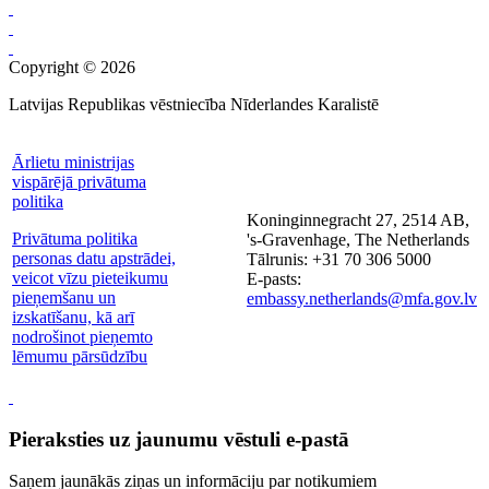
Copyright © 2026
Latvijas Republikas vēstniecība Nīderlandes Karalistē
Ārlietu ministrijas
vispārējā privātuma
politika
Koninginnegracht 27, 2514 AB,
Privātuma politika
's-Gravenhage, The Netherlands
personas datu apstrādei,
Tālrunis: +31 70 306 5000
veicot vīzu pieteikumu
E-pasts:
pieņemšanu un
embassy.netherlands@mfa.gov.lv
izskatīšanu, kā arī
nodrošinot pieņemto
lēmumu pārsūdzību
Pieraksties uz jaunumu vēstuli e-pastā
Saņem jaunākās ziņas un informāciju par notikumiem