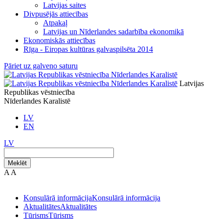
Latvijas saites
Divpusējās attiecības
Atpakaļ
Latvijas un Nīderlandes sadarbība ekonomikā
Ekonomiskās attiecības
Rīga - Eiropas kultūras galvaspilsēta 2014
Pāriet uz galveno saturu
Latvijas
Republikas vēstniecība
Nīderlandes Karalistē
LV
EN
LV
Meklēt
A
A
Konsulārā informācija
Konsulārā informācija
Aktualitātes
Aktualitātes
Tūrisms
Tūrisms