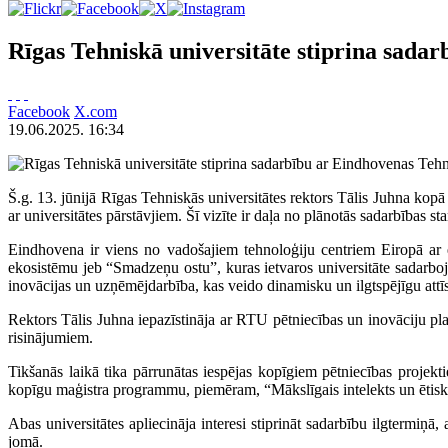
Rīgas Tehniskā universitāte stiprina sadar
Facebook
X.com
19.06.2025. 16:34
Š.g. 13. jūnijā Rīgas Tehniskās universitātes rektors Tālis Juhna kop
ar universitātes pārstāvjiem. Šī vizīte ir daļa no plānotās sadarbības st
Eindhovena ir viens no vadošajiem tehnoloģiju centriem Eiropā a
ekosistēmu jeb “Smadzeņu ostu”, kuras ietvaros universitāte sadarboj
inovācijas un uzņēmējdarbība, kas veido dinamisku un ilgtspējīgu attīs
Rektors Tālis Juhna iepazīstināja ar RTU pētniecības un inovāciju pla
risinājumiem.
Tikšanās laikā tika pārrunātas iespējas kopīgiem pētniecības proje
kopīgu maģistra programmu, piemēram, “Mākslīgais intelekts un ētiski 
Abas universitātes apliecināja interesi stiprināt sadarbību ilgtermiņā, 
jomā.