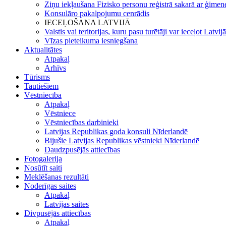
Ziņu iekļaušana Fizisko personu reģistrā sakarā ar ģimene
Konsulāro pakalpojumu cenrādis
IECEĻOŠANA LATVIJĀ
Valstis vai teritorijas, kuru pasu turētāji var ieceļot Latvij
Vīzas pieteikuma iesniegšana
Aktualitātes
Atpakaļ
Arhīvs
Tūrisms
Tautiešiem
Vēstniecība
Atpakaļ
Vēstniece
Vēstniecības darbinieki
Latvijas Republikas goda konsuli Nīderlandē
Bijušie Latvijas Republikas vēstnieki Nīderlandē
Daudzpusējās attiecības
Fotogalerija
Nosūtīt saiti
Meklēšanas rezultāti
Noderīgas saites
Atpakaļ
Latvijas saites
Divpusējās attiecības
Atpakaļ