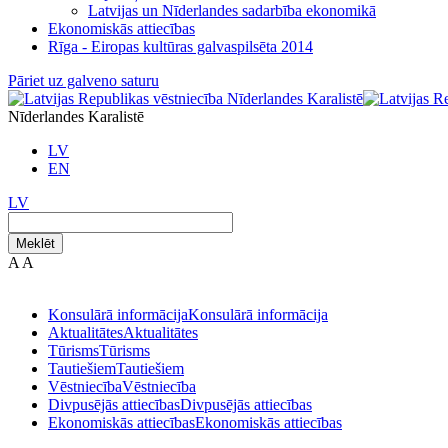
Latvijas un Nīderlandes sadarbība ekonomikā
Ekonomiskās attiecības
Rīga - Eiropas kultūras galvaspilsēta 2014
Pāriet uz galveno saturu
Nīderlandes Karalistē
LV
EN
LV
Meklēt
A
A
Konsulārā informācija
Konsulārā informācija
Aktualitātes
Aktualitātes
Tūrisms
Tūrisms
Tautiešiem
Tautiešiem
Vēstniecība
Vēstniecība
Divpusējās attiecības
Divpusējās attiecības
Ekonomiskās attiecības
Ekonomiskās attiecības