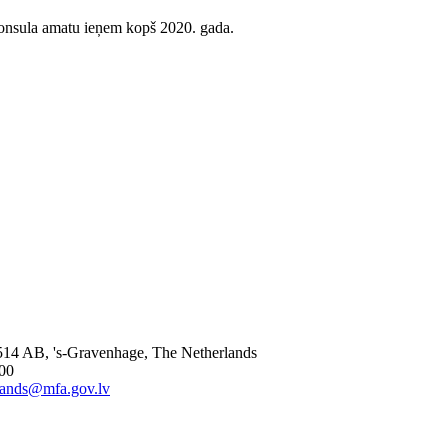
konsula amatu ieņem kopš 2020. gada.
514 AB, 's-Gravenhage, The Netherlands
000
lands@mfa.gov.lv