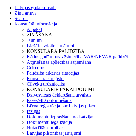
Latvijas goda konsuli
Ziņu arhīvs
Search
Konsulārā informācija
Atpakaļ
ZINĀŠANAI
Jaunumi
Biežāk uzdotie jautājumi
KONSULĀRĀ PALĪDZĪBA
Kādos gadījumos vēstniecība VAR/NEVAR palīdzēt
Atgriešanās apliecības saņemšana
Ceļo droši
Palīdzība ārkārtas situācijās
Konsulārais reģistrs
Cilvēku tirdzniecība
KONSULĀRIE PAKALPOJUMI
Dzīvesvietas deklarēšana ārvalstīs
Pases/eID noformēšana
Bērna reģistrācija par Latvijas pilsoni
Izziņas
Dokumentu izprasīšana no Latvijas
Dokumentu legalizācija
Notariālās darbības
Latvijas pilsonības jautājumi