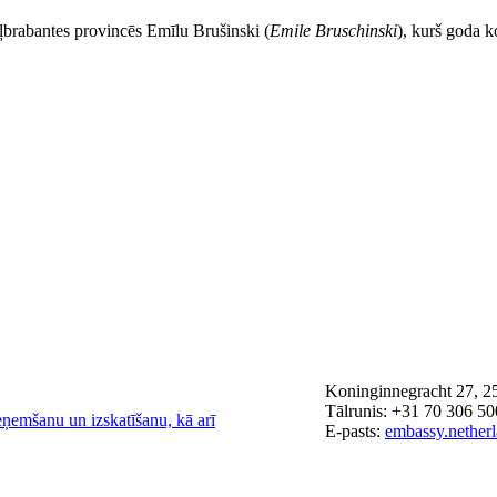
ļbrabantes provincēs Emīlu Brušinski (
Emile Bruschinski
), kurš goda 
Koninginnegracht 27, 2
Tālrunis: +31 70 306 5
eņemšanu un izskatīšanu, kā arī
E-pasts:
embassy.nether