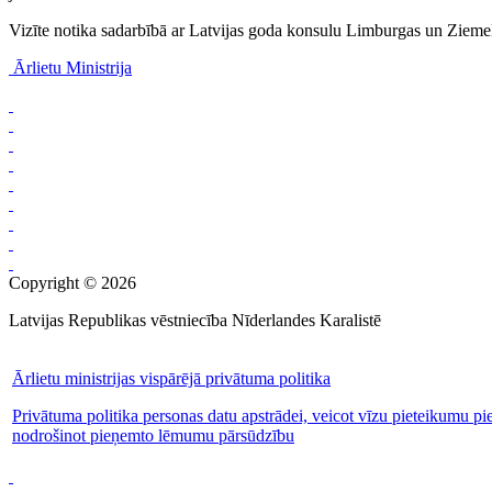
Vizīte notika sadarbībā ar Latvijas goda konsulu Limburgas un Zieme
Ārlietu Ministrija
Copyright © 2026
Latvijas Republikas vēstniecība Nīderlandes Karalistē
Ārlietu ministrijas vispārējā privātuma politika
Privātuma politika personas datu apstrādei, veicot vīzu pieteikumu pi
nodrošinot pieņemto lēmumu pārsūdzību