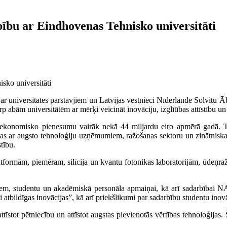
bību ar Eindhovenas Tehnisko universitāti
ā ar universitātes pārstāvjiem un Latvijas vēstnieci Nīderlandē Solvitu 
arp abām universitātēm ar mērķi veicināt inovāciju, izglītības attīstību un 
r ekonomisko pienesumu vairāk nekā 44 miljardu eiro apmērā gadā. 
as ar augsto tehnoloģiju uzņēmumiem, ražošanas sektoru un zinātniskajā
tību.
tformām, piemēram, silīcija un kvantu fotonikas laboratorijām, ūdeņraža
ktiem, studentu un akadēmiskā personāla apmaiņai, kā arī sadarbībai 
atbildīgas inovācijas”, kā arī priekšlikumi par sadarbību studentu inov
attīstot pētniecību un attīstot augstas pievienotās vērtības tehnoloģijas.