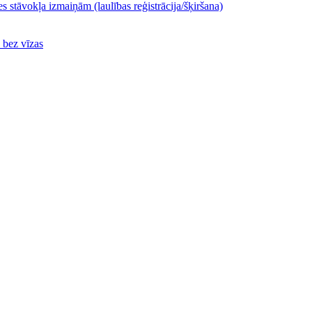
s stāvokļa izmaiņām (laulības reģistrācija/šķiršana)
ā bez vīzas