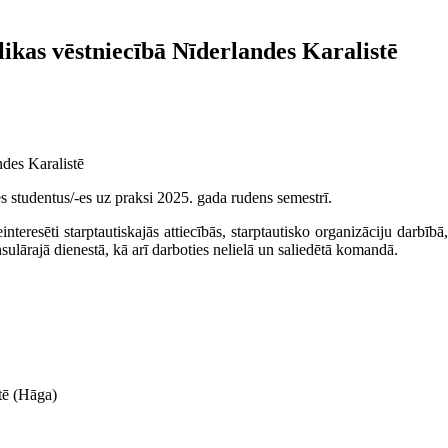
ikas vēstniecībā Nīderlandes Karalistē
es studentus/-es uz praksi 2025. gada rudens semestrī.
nteresēti starptautiskajās attiecībās, starptautisko organizāciju darbībā,
sulārajā dienestā, kā arī darboties nelielā un saliedētā komandā.
tē (Hāga)