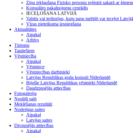
Ziņu iekļaušana Fizisko personu reģistrā sakarā ar ģimene
Konsulāro pakalpojumu cenrādis
IECEĻOŠANA LATVIJĀ
Valstis vai teritorijas, kuru pasu turētāji var ieceļot Latvij
Vīzas pieteikuma iesniegšana
Aktualitātes
Atpakaļ
Arhīvs
Tūrisms
Tautiešiem
Vēstniecība
Atpakaļ
Vēstniece
Vēstniecības darbinieki
Latvijas Republikas goda konsuli Nīderlandē
Bijušie Latvijas Republikas vēstnieki Nīderlandē
Daudzpusējās attiecības
Fotogalerija
Nosūtīt saiti
Meklēšanas rezultāti
Noderīgas saites
Atpakaļ
Latvijas saites
Divpusējās attiecības
Atpakaļ