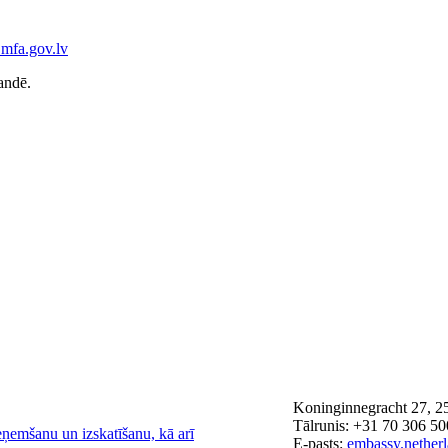
mfa.gov.lv
andē.
Koninginnegracht 27, 2
Tālrunis: +31 70 306 5
eņemšanu un izskatīšanu, kā arī
E-pasts:
embassy.nether