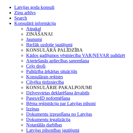
Latvijas goda konsuli
Ziņu arhīvs
Search
Konsulārā informācija
Atpakaļ
ZINĀŠANAI
Jaunumi
Biežāk uzdotie jautājumi
KONSULĀRĀ PALĪDZĪBA
Kādos gadījumos vēstniecība VAR/NEVAR palīdzēt
Atgriešanās apliecības saņemšana
Ceļo droši
Palīdzība ārkārtas situācijās
Konsulārais reģistrs
Cilvēku tirdzniecība
KONSULĀRIE PAKALPOJUMI
Dzīvesvietas deklarēšana ārvalstīs
Pases/eID noformēšana
Bērna reģistrācija par Latvijas pilsoni
Izziņas
Dokumentu izprasīšana no Latvijas
Dokumentu legalizācija
Notariālās darbības
Latvijas pilsonības jautājumi