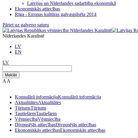
Latvijas un Nīderlandes sadarbība ekonomikā
Ekonomiskās attiecības
Rīga - Eiropas kultūras galvaspilsēta 2014
Pāriet uz galveno saturu
Nīderlandes Karalistē
LV
EN
LV
Meklēt
A
A
Konsulārā informācija
Konsulārā informācija
Aktualitātes
Aktualitātes
Tūrisms
Tūrisms
Tautiešiem
Tautiešiem
Vēstniecība
Vēstniecība
Divpusējās attiecības
Divpusējās attiecības
Ekonomiskās attiecības
Ekonomiskās attiecības