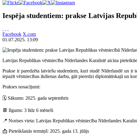
Iespēja studentiem: prakse Latvijas Republ
Facebook
X.com
01.07.2025. 13:09
Latvijas Republikas vēstniecība Nīderlandes Karalistē aicina pieteikti
Prakse ir paredzēta latviešu studentiem, kuri studē Nīderlandē un ir iei
iepazīt vēstniecības ikdienas darbu, gūt pieredzi diplomātiskajā un kon
Prakses nosacījumi:
🗓️ Sākums: 2025. gada septembris
📆 Ilgums: 3 līdz 6 mēneši
📍 Norises vieta: Latvijas Republikas vēstniecība Nīderlandes Karalis
📩 Pieteikšanās termiņš: 2025. gada 13. jūlijs