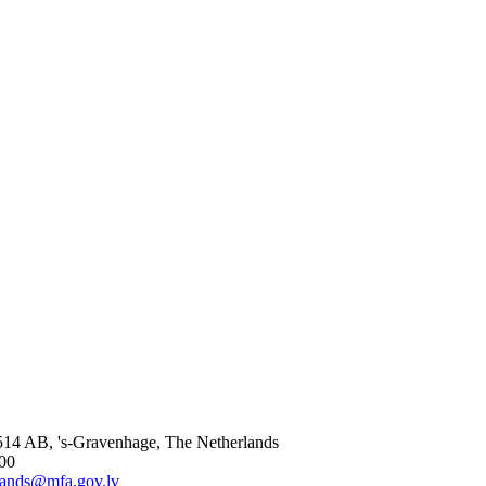
514 AB, 's-Gravenhage, The Netherlands
000
lands@mfa.gov.lv