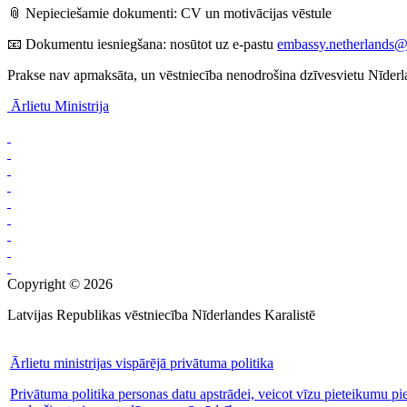
📎 Nepieciešamie dokumenti: CV un motivācijas vēstule
📧 Dokumentu iesniegšana: nosūtot uz e-pastu
embassy.netherlands@
Prakse nav apmaksāta, un vēstniecība nenodrošina dzīvesvietu Nīderl
Ārlietu Ministrija
Copyright © 2026
Latvijas Republikas vēstniecība Nīderlandes Karalistē
Ārlietu ministrijas vispārējā privātuma politika
Privātuma politika personas datu apstrādei, veicot vīzu pieteikumu pi