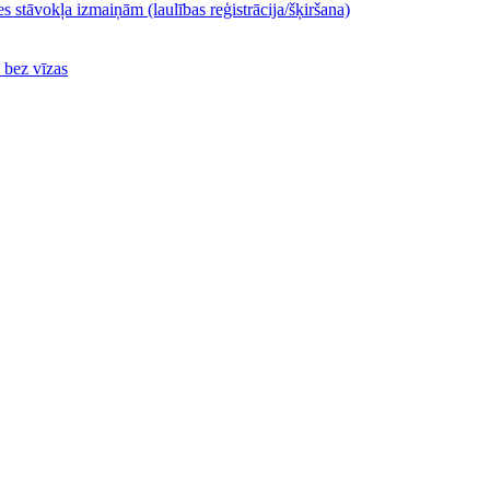
s stāvokļa izmaiņām (laulības reģistrācija/šķiršana)
ā bez vīzas