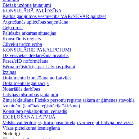
Biežāk uzdotie jautājumi
KONSULĀRĀ PALĪDZĪBA
Kādos gadījumos vēstniecība VAR/NEVAR palīdzēt
Atgriešanās apliecības saņemšana
Ceļo droši
Palīdzība ārkārtas situācijās
Konsulārais reģistrs
Cilvēku tirdzniecība
KONSULĀRIE PAKALPOJUMI
Dzīvesvietas deklarēšana ārvalstīs
Pases/eID noformēšana
Bērna reģistrācija par Latvijas pilsoni
Izziņas
Dokumentu izprasīšana no Latvijas
Dokumentu legalizācija
Notariālās darbības
Latvijas pilsonības jautājumi
Ziņu iekļaušana Fizisko personu reģistrā sakarā ar ģimenes stāvokļa
izmaiņām (laulības reģistrācija/šķiršana)
Konsulāro pakalpojumu cenrādis
IECEĻOŠANA LATVIJĀ
Valstis vai teritorijas, kuru pasu turētāji var ieceļot Latvijā bez vīzas
Vīzas pieteikuma iesniegšana
Noderīgi