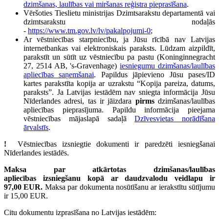
dzimšanas, laulības vai miršanas reģistra pieprasīšana
.
Vēršoties Tieslietu ministrijas Dzimtsarakstu departamentā vai
dzimtsarakstu nodaļās
-
https://www.tm.gov.lv/lv/pakalpojumi-0
;
Ar vēstniecības starpniecību, ja Jūsu rīcībā nav Latvijas
internetbankas vai elektroniskais paraksts. Lūdzam aizpildīt,
parakstīt un sūtīt uz vēstniecību pa pastu (Koninginnegracht
27, 2514 AB, 's-Gravenhage)
iesniegumu dzimšanas/laulības
apliecības saņemšanai
. Papildus jāpievieno Jūsu pases/ID
kartes parakstīta kopija ar uzrakstu “Kopija pareiza, datums,
paraksts”. Ja Latvijas iestādēm nav sniegta informācija Jūsu
Nīderlandes adresi, tas ir jāizdara
pirms
dzimšanas/laulības
apliecības pieprasījuma. Papildu informācija pieejama
vēstniecības mājaslapā sadaļā
Dzīvesvietas norādīšana
ārvalstīs
.
!
Vēstniecības izsniegtie dokumenti ir paredzēti iesniegšanai
Nīderlandes iestādēs.
Maksa par atkārtotas dzimšanas/laulības
apliecības
izsniegšanu
kopā ar daudzvalodu veidlapu ir
97,00
EUR
.
Maksa par dokumenta nosūtīšanu ar ierakstītu sūtījumu
ir 15,00 EUR.
Citu dokumentu izprasīšana no Latvijas iestādēm: