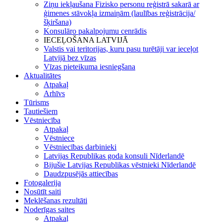
Ziņu iekļaušana Fizisko personu reģistrā sakarā ar
ģimenes stāvokļa izmaiņām (laulības reģistrācija/
šķiršana)
Konsulāro pakalpojumu cenrādis
IECEĻOŠANA LATVIJĀ
Valstis vai teritorijas, kuru pasu turētāji var ieceļot
Latvijā bez vīzas
Vīzas pieteikuma iesniegšana
Aktualitātes
Atpakaļ
Arhīvs
Tūrisms
Tautiešiem
Vēstniecība
Atpakaļ
Vēstniece
Vēstniecības darbinieki
Latvijas Republikas goda konsuli Nīderlandē
Bijušie Latvijas Republikas vēstnieki Nīderlandē
Daudzpusējās attiecības
Fotogalerija
Nosūtīt saiti
Meklēšanas rezultāti
Noderīgas saites
Atpakaļ