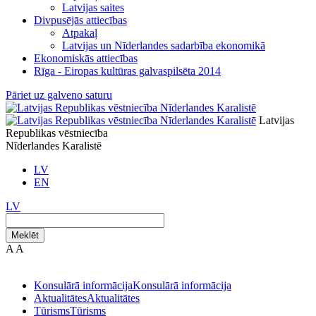
Latvijas saites
Divpusējās attiecības
Atpakaļ
Latvijas un Nīderlandes sadarbība ekonomikā
Ekonomiskās attiecības
Rīga - Eiropas kultūras galvaspilsēta 2014
Pāriet uz galveno saturu
Latvijas
Republikas vēstniecība
Nīderlandes Karalistē
LV
EN
LV
Meklēt
A
A
Konsulārā informācija
Konsulārā informācija
Aktualitātes
Aktualitātes
Tūrisms
Tūrisms