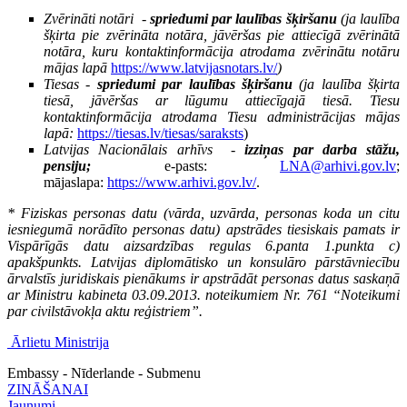
Zvērināti notāri
-
spriedumi par laulības šķiršanu
(ja laulība
šķirta pie zvērināta notāra, jāvēršas pie attiecīgā zvērinātā
notāra, kuru kontaktinformācija atrodama zvērinātu notāru
mājas lapā
https://www.latvijasnotars.lv/
)
Tiesas -
spriedumi par laulības šķiršanu
(
ja laulība šķirta
tiesā, jāvēršas ar lūgumu attiecīgajā tiesā. Tiesu
kontaktinformācija atrodama Tiesu administrācijas mājas
lapā:
https://tiesas.lv/tiesas/saraksts
)
Latvijas Nacionālais arhīvs
-
izziņas par darba stāžu,
pensiju;
e-pasts:
LNA@arhivi.gov.lv
;
m
ājaslapa:
https://www.arhivi.gov.lv/
.
* Fiziskas personas datu (vārda, uzvārda, personas koda un citu
iesniegumā norādīto personas datu) apstrādes tiesiskais pamats ir
Vispārīgās datu aizsardzības regulas 6.panta 1.punkta c)
apakšpunkts. Latvijas diplomātisko un konsulāro pārstāvniecību
ārvalstīs juridiskais pienākums ir apstrādāt personas datus saskaņā
ar Ministru kabineta 03.09.2013. noteikumiem Nr. 761 “Noteikumi
par civilstāvokļa aktu reģistriem”.
Ārlietu Ministrija
Embassy - Nīderlande - Submenu
ZINĀŠANAI
Jaunumi