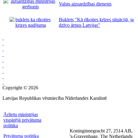
Valsts aizsardzības dienests
Buklets "Kā rīkoties krīzes situācijā, ja
dzīvo ārpus Latvijas"
Copyright © 2026
Latvijas Republikas vēstniecība Nīderlandes Karalistē
Ārlietu ministrijas
vispārējā privātuma
politika
Koninginnegracht 27, 2514 AB,
Privātuma politika
's-Gravenhage, The Netherlands