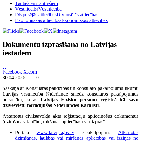
Tautiešiem
Tautiešiem
Vēstniecība
Vēstniecība
Divpusējās attiecības
Divpusējās attiecības
Ekonomiskās attiecības
Ekonomiskās attiecības
Dokumentu izprasīšana no Latvijas
iestādēm
Facebook
X.com
30.04.2026. 11:10
Saskaņā ar Konsulārās palīdzības un konsulāro pakalpojumu likumu
Latvijas vēstniecība Nīderlandē sniedz konsulāros pakalpojumus
personām, kuras
Latvijas Fizisko personu reģistrā kā savu
dzīvesvietu norādījušas Nīderlandes Karalisti.
Atkārtotus civilstāvokļa aktu reģistrāciju apliecinošus dokumentus
(dzimšanas, laulību, miršanas apliecības) var izprasīt:
Portāla
www.latvija.gov.lv
e-pakalpojumā
Atkārtotas
dzimšanas, laulības vai miršanas apliecības vai izziņas no