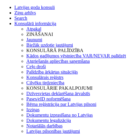
Latvijas goda konsuli
Ziņu arhīvs
Search
Konsulārā informācija
Atpakaļ
ZINĀŠANAI
Jaunumi
Biežāk uzdotie jautājumi
KONSULĀRĀ PALĪDZĪBA
Kādos gadījumos vēstniecība VAR/NEVAR palīdzēt
Atgriešanās apliecības saņemšana
Ceļo droši
Palīdzība ārkārtas situācijās
Konsulārais reģistrs
Cilvēku tirdzniecība
KONSULĀRIE PAKALPOJUMI
Dzīvesvietas deklarēšana ārvalstīs
Pases/eID noformēšana
Bērna reģistrācija par Latvijas pilsoni
Izziņas
Dokumentu izprasīšana no Latvijas
Dokumentu legalizācija
Notariālās darbības
Latvijas pilsonības jautājumi