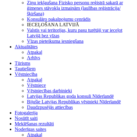
Ziņu iekļaušana Fizisko personu reģistrā sakarā ar
ģimenes stāvokļa izmaiņām (laulības reģistrācija/
šķiršana)
Konsulāro pakalpojumu cenrādis
IECEĻOŠANA LATVIJĀ
Valstis vai teritorijas, kuru pasu turētāji var ieceļot
Latvijā bez vīzas
Vīzas pieteikuma iesniegšana
Aktualitātes
Atpakaļ
Arhīvs
Tūrisms
Tautiešiem
Vēstniecība
Atpakaļ
Vēstniece
Vēstniecības darbinieki
Latvijas Republikas goda konsuli Nīderlandē
Bijušie Latvijas Republikas vēstnieki Nīderlandē
Daudzpusējās attiecības
Fotogalerija
Nosūtīt saiti
Meklēšanas rezultāti
Noderīgas saites
Atpakaļ