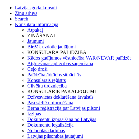
Latvijas goda konsuli
Ziņu arhīvs
Search
Konsulārā informācija
Atpakaļ
ZINĀŠANAI
Jaunumi
Biežāk uzdotie jautājumi
KONSULĀRĀ PALĪDZĪBA
Kādos gadījumos vēstniecība VAR/NEVAR palīdzēt
Atgriešanās apliecības saņemšana
Ceļo droši
Palīdzība ārkārtas situācijās
Konsulārais reģistrs
Cilvēku tirdzniecība
KONSULĀRIE PAKALPOJUMI
Dzīvesvietas deklarēšana ārvalstīs
Pases/eID noformēšana
Bērna reģistrācija par Latvijas pilsoni
Izziņas
Dokumentu izprasīšana no Latvijas
Dokumentu legalizācija
Notariālās darbības
Latvijas pilsonības jautājumi