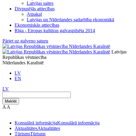
Latvijas saites
Divpusējās attiecības
Atpakaļ
Latvijas un Nīderlandes sadarbība ekonomikā
Ekonomiskās attiecības
Rīga - Eiropas kultūras galvaspilsēta 2014
Pāriet uz galveno saturu
Latvijas
Republikas vēstniecība
Nīderlandes Karalistē
LV
EN
LV
Meklēt
A
A
Konsulārā informācija
Konsulārā informācija
Aktualitātes
Aktualitātes
Tūrisms
Tūrisms