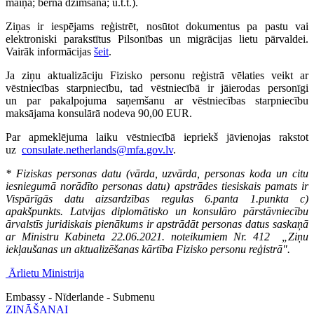
maiņa; bērna dzimšana; u.t.t.).
Ziņas ir iespējams reģistrēt, nosūtot dokumentus pa pastu vai
elektroniski parakstītus Pilsonības un migrācijas lietu pārvaldei.
Vairāk informācijas
šeit
.
Ja ziņu aktualizāciju Fizisko personu reģistrā vēlaties veikt ar
vēstniecības starpniecību, tad vēstniecībā ir jāierodas personīgi
un par pakalpojuma saņemšanu ar vēstniecības starpniecību
maksājama konsulārā nodeva 90,00 EUR.
Par apmeklējuma laiku vēstniecībā iepriekš jāvienojas rakstot
uz
consulate.netherlands@mfa.gov.lv
.
* Fiziskas personas datu (vārda, uzvārda, personas koda un citu
iesniegumā norādīto personas datu) apstrādes tiesiskais pamats ir
Vispārīgās datu aizsardzības regulas 6.panta 1.punkta c)
apakšpunkts. Latvijas diplomātisko un konsulāro pārstāvniecību
ārvalstīs juridiskais pienākums ir apstrādāt personas datus saskaņā
ar Ministru Kabineta 22.06.2021. noteikumiem Nr. 412 „Ziņu
iekļaušanas un aktualizēšanas kārtība Fizisko personu reģistrā".
Ārlietu Ministrija
Embassy - Nīderlande - Submenu
ZINĀŠANAI