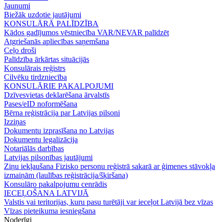
Jaunumi
Biežāk uzdotie jautājumi
KONSULĀRĀ PALĪDZĪBA
Kādos gadījumos vēstniecība VAR/NEVAR palīdzēt
Atgriešanās apliecības saņemšana
Ceļo droši
Palīdzība ārkārtas situācijās
Konsulārais reģistrs
Cilvēku tirdzniecība
KONSULĀRIE PAKALPOJUMI
Dzīvesvietas deklarēšana ārvalstīs
Pases/eID noformēšana
Bērna reģistrācija par Latvijas pilsoni
Izziņas
Dokumentu izprasīšana no Latvijas
Dokumentu legalizācija
Notariālās darbības
Latvijas pilsonības jautājumi
Ziņu iekļaušana Fizisko personu reģistrā sakarā ar ģimenes stāvokļa
izmaiņām (laulības reģistrācija/šķiršana)
Konsulāro pakalpojumu cenrādis
IECEĻOŠANA LATVIJĀ
Valstis vai teritorijas, kuru pasu turētāji var ieceļot Latvijā bez vīzas
Vīzas pieteikuma iesniegšana
Noderīgi