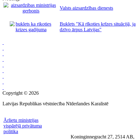
Valsts aizsardzības dienests
Buklets "Kā rīkoties krīzes situācijā, ja
dzīvo ārpus Latvijas"
Copyright © 2026
Latvijas Republikas vēstniecība Nīderlandes Karalistē
Ārlietu ministrijas
vispārējā privātuma
politika
Koninginnegracht 27, 2514 AB,