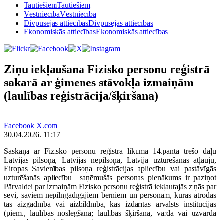
Tautiešiem
Tautiešiem
Vēstniecība
Vēstniecība
Divpusējās attiecības
Divpusējās attiecības
Ekonomiskās attiecības
Ekonomiskās attiecības
Ziņu iekļaušana Fizisko personu reģistrā
sakarā ar ģimenes stāvokļa izmaiņām
(laulības reģistrācija/šķiršana)
Facebook
X.com
30.04.2026. 11:17
Saskaņā ar Fizisko personu reģistra likuma 14.panta trešo daļu
Latvijas pilsoņa, Latvijas nepilsoņa, Latvijā uzturēšanās atļauju,
Eiropas Savienības pilsoņa reģistrācijas apliecību vai pastāvīgās
uzturēšanās apliecību saņēmušās personas pienākums ir paziņot
Pārvaldei par izmaiņām Fizisko personu reģistrā iekļautajās ziņās par
sevi, saviem nepilngadīgajiem bērniem un personām, kuras atrodas
tās aizgādnībā vai aizbildnībā, kas izdarītas ārvalsts institūcijās
(piem., laulības noslēgšana; laulības šķiršana, vārda vai uzvārda