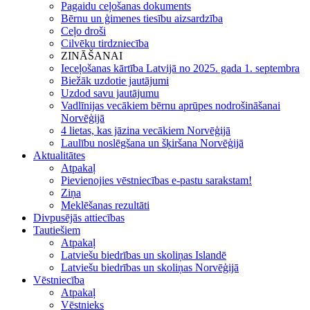
Pagaidu ceļošanas dokuments
Bērnu un ģimenes tiesību aizsardzība
Ceļo droši
Cilvēku tirdzniecība
ZINĀŠANAI
Ieceļošanas kārtība Latvijā no 2025. gada 1. septembra
Biežāk uzdotie jautājumi
Uzdod savu jautājumu
Vadlīnijas vecākiem bērnu aprūpes nodrošināšanai
Norvēģijā
4 lietas, kas jāzina vecākiem Norvēģijā
Laulību noslēgšana un šķiršana Norvēģijā
Aktualitātes
Atpakaļ
Pievienojies vēstniecības e-pastu sarakstam!
Ziņa
Meklēšanas rezultāti
Divpusējās attiecības
Tautiešiem
Atpakaļ
Latviešu biedrības un skoliņas Islandē
Latviešu biedrības un skoliņas Norvēģijā
Vēstniecība
Atpakaļ
Vēstnieks