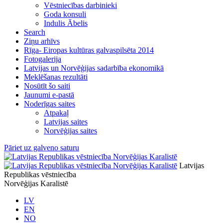
Vēstniecības darbinieki
Goda konsuli
Indulis Ābelis
Search
Ziņu arhīvs
Rīga- Eiropas kultūras galvaspilsēta 2014
Fotogalerija
Latvijas un Norvēģijas sadarbība ekonomikā
Meklēšanas rezultāti
Nosūtīt šo saiti
Jaunumi e-pastā
Noderīgas saites
Atpakaļ
Latvijas saites
Norvēģijas saites
Pāriet uz galveno saturu
Latvijas
Republikas vēstniecība
Norvēģijas Karalistē
LV
EN
NO