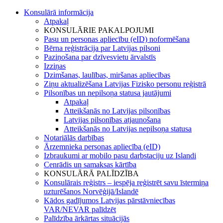
Konsulārā informācija
Atpakaļ
KONSULĀRIE PAKALPOJUMI
Pasu un personas apliecību (eID) noformēšana
Bērna reģistrācija par Latvijas pilsoni
Paziņošana par dzīvesvietu ārvalstīs
Izziņas
Dzimšanas, laulības, miršanas apliecības
Ziņu aktualizēšana Latvijas Fizisko personu reģistrā
Pilsonības un nepilsoņa statusa jautājumi
Atpakaļ
Atteikšanās no Latvijas pilsonības
Latvijas pilsonības atjaunošana
Atteikšanās no Latvijas nepilsoņa statusa
Notariālās darbības
Ārzemnieka personas apliecība (eID)
Izbraukumi ar mobilo pasu darbstaciju uz Islandi
Cenrādis un samaksas kārtība
KONSULĀRĀ PALĪDZĪBA
Konsulārais reģistrs – iespēja reģistrēt savu īstermiņa
uzturēšanos Norvēģijā/Islandē
Kādos gadījumos Latvijas pārstāvniecības
VAR/NEVAR palīdzēt
Palīdzība ārkārtas situācijās