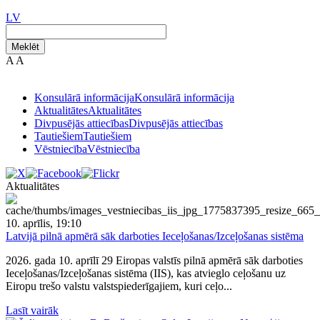
LV
Meklēt
A
A
Konsulārā informācija
Konsulārā informācija
Aktualitātes
Aktualitātes
Divpusējās attiecības
Divpusējās attiecības
Tautiešiem
Tautiešiem
Vēstniecība
Vēstniecība
Aktualitātes
10. aprīlis, 19:10
Latvijā pilnā apmērā sāk darboties Ieceļošanas/Izceļošanas sistēma
2026. gada 10. aprīlī 29 Eiropas valstīs pilnā apmērā sāk darboties
Ieceļošanas/Izceļošanas sistēma (IIS), kas atvieglo ceļošanu uz
Eiropu trešo valstu valstspiederīgajiem, kuri ceļo...
Lasīt vairāk