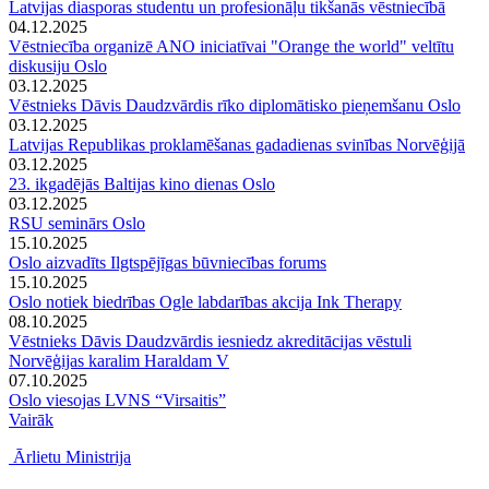
Latvijas diasporas studentu un profesionāļu tikšanās vēstniecībā
04.12.2025
Vēstniecība organizē ANO iniciatīvai "Orange the world" veltītu
diskusiju Oslo
03.12.2025
Vēstnieks Dāvis Daudzvārdis rīko diplomātisko pieņemšanu Oslo
03.12.2025
Latvijas Republikas proklamēšanas gadadienas svinības Norvēģijā
03.12.2025
23. ikgadējās Baltijas kino dienas Oslo
03.12.2025
RSU seminārs Oslo
15.10.2025
Oslo aizvadīts Ilgtspējīgas būvniecības forums
15.10.2025
Oslo notiek biedrības Ogle labdarības akcija Ink Therapy
08.10.2025
Vēstnieks Dāvis Daudzvārdis iesniedz akreditācijas vēstuli
Norvēģijas karalim Haraldam V
07.10.2025
Oslo viesojas LVNS “Virsaitis”
Vairāk
Ārlietu Ministrija