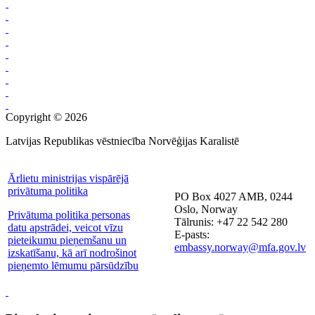
Copyright © 2026
Latvijas Republikas vēstniecība Norvēģijas Karalistē
Ārlietu ministrijas vispārējā
privātuma politika
PO Box 4027 AMB, 0244
Oslo, Norway
Privātuma politika personas
Tālrunis: +47 22 542 280
datu apstrādei, veicot vīzu
E-pasts:
pieteikumu pieņemšanu un
embassy.norway@mfa.gov.lv
izskatīšanu, kā arī nodrošinot
pieņemto lēmumu pārsūdzību