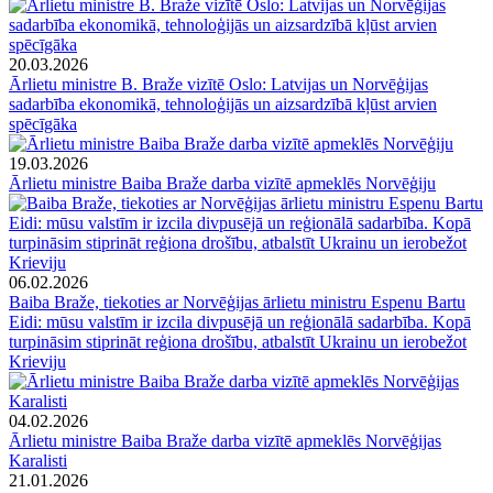
20.03.2026
Ārlietu ministre B. Braže vizītē Oslo: Latvijas un Norvēģijas
sadarbība ekonomikā, tehnoloģijās un aizsardzībā kļūst arvien
spēcīgāka
19.03.2026
Ārlietu ministre Baiba Braže darba vizītē apmeklēs Norvēģiju
06.02.2026
Baiba Braže, tiekoties ar Norvēģijas ārlietu ministru Espenu Bartu
Eidi: mūsu valstīm ir izcila divpusējā un reģionālā sadarbība. Kopā
turpināsim stiprināt reģiona drošību, atbalstīt Ukrainu un ierobežot
Krieviju
04.02.2026
Ārlietu ministre Baiba Braže darba vizītē apmeklēs Norvēģijas
Karalisti
21.01.2026