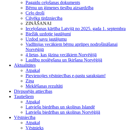
Pagaidu ceļošanas dokuments
Bērnu un ģimenes tiesību aizsardzība
Ceļo droši
Cilvēku tirdzniecība
ZINĀŠANAI
Ieceļošanas kārtība Latvijā no 2025. gada 1. septembra
Biežāk uzdotie jautājumi
Uzdod savu jautājumu
Vadlīnijas vecākiem bērnu aprūpes nodrošināšanai
Norvēģijā
4 lietas, kas jāzina vecākiem Norvēģijā
Laulību noslēgšana un šķiršana Norvēģijā
Aktualitātes
Atpakaļ
Pievienojies vēstniecības e-pastu sarakstam!
Ziņa
Meklēšanas rezultāti
Divpusējās attiecības
Tautiešiem
Atpakaļ
Latviešu biedrības un skoliņas Islandē
Latviešu biedrības un skoliņas Norvēģijā
Vēstniecība
Atpakaļ
Vēstnieks