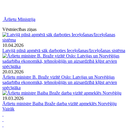
Ārlietu Ministrija
Vēstniecības ziņas
10.04.2026
Latvijā pilnā apmērā sāk darboties Ieceļošanas/Izceļošanas sistēma
20.03.2026
Ārlietu ministre B. Braže vizītē Oslo: Latvijas un Norvēģijas
sadarbība ekonomikā, tehnoloģijās un aizsardzībā kļūst arvien
spēcīgāka
19.03.2026
Ārlietu ministre Baiba Braže darba vizītē apmeklēs Norvēģiju
Vairāk