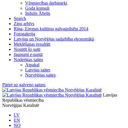
Vēstniecības darbinieki
Goda konsuli
Indulis Ābelis
Search
Ziņu arhīvs
Rīga- Eiropas kultūras galvaspilsēta 2014
Fotogalerija
Latvijas un Norvēģijas sadarbība ekonomikā
Meklēšanas rezultāti
Nosūtīt šo saiti
Jaunumi e-pastā
Noderīgas saites
Atpakaļ
Latvijas saites
Norvēģijas saites
Pāriet uz galveno saturu
Latvijas
Republikas vēstniecība
Norvēģijas Karalistē
LV
EN
NO