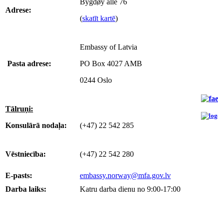
Bygdøy allé 76
Adrese:
(
skatīt kartē
)
Embassy of Latvia
Pasta adrese:
PO Box 4027 AMB
0244 Oslo
Tālruņi:
Konsulārā nodaļa
:
(+47) 22 542 285
Vēstniecība:
(+47) 22 542 280
E-pasts:
embassy.norway@mfa.gov.lv
Darba laiks:
Katru darba dienu no 9:00-17:00