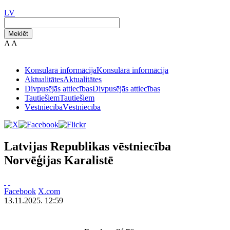
LV
Meklēt
A
A
Konsulārā informācija
Konsulārā informācija
Aktualitātes
Aktualitātes
Divpusējās attiecības
Divpusējās attiecības
Tautiešiem
Tautiešiem
Vēstniecība
Vēstniecība
Latvijas Republikas vēstniecība
Norvēģijas Karalistē
Facebook
X.com
13.11.2025. 12:59