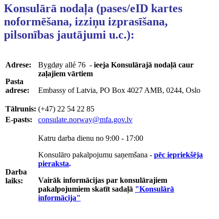
Konsulārā nodaļa (pases/eID kartes
noformēšana, izziņu izprasīšana,
pilsonības jautājumi u.c.):
Adrese:
Bygdøy allé 76 -
ieeja Konsulārajā nodaļā caur
zaļajiem vārtiem
Pasta
adrese:
Embassy of Latvia, PO Box 4027 AMB, 0244, Oslo
Tālrunis:
(+47) 22 54 22 85
E-pasts:
consulate.norway@mfa.gov.lv
Katru darba dienu no 9:00 - 17:00
Konsulāro pakalpojumu saņemšana -
pēc iepriekšēja
pieraksta
.
Darba
Vairāk informācijas par konsulārajiem
laiks:
pakalpojumiem skatīt sadaļā
"Konsulārā
informācija"