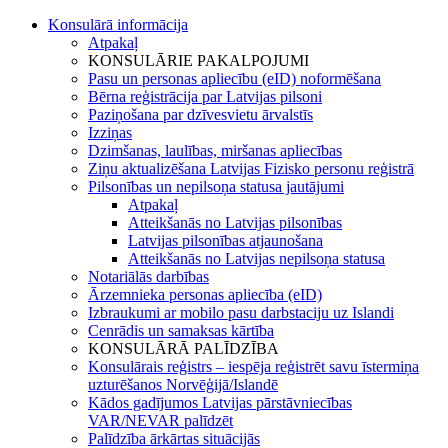
Konsulārā informācija
Atpakaļ
KONSULĀRIE PAKALPOJUMI
Pasu un personas apliecību (eID) noformēšana
Bērna reģistrācija par Latvijas pilsoni
Paziņošana par dzīvesvietu ārvalstīs
Izziņas
Dzimšanas, laulības, miršanas apliecības
Ziņu aktualizēšana Latvijas Fizisko personu reģistrā
Pilsonības un nepilsoņa statusa jautājumi
Atpakaļ
Atteikšanās no Latvijas pilsonības
Latvijas pilsonības atjaunošana
Atteikšanās no Latvijas nepilsoņa statusa
Notariālās darbības
Ārzemnieka personas apliecība (eID)
Izbraukumi ar mobilo pasu darbstaciju uz Islandi
Cenrādis un samaksas kārtība
KONSULĀRĀ PALĪDZĪBA
Konsulārais reģistrs – iespēja reģistrēt savu īstermiņa
uzturēšanos Norvēģijā/Islandē
Kādos gadījumos Latvijas pārstāvniecības
VAR/NEVAR palīdzēt
Palīdzība ārkārtas situācijās