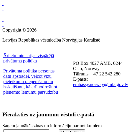
Copyright © 2026
Latvijas Republikas vēstniecība Norvēģijas Karalistē
Ārlietu ministrijas vispārējā
privātuma politika
PO Box 4027 AMB, 0244
Oslo, Norway
Privātuma politika personas
Tālrunis: +47 22 542 280
datu apstrādei, veicot vīzu
E-pasts:
pieteikumu pieņemšanu un
embassy.norway@mfa.gov.lv
izskatīšanu, kā arī nodrošinot
pieņemto lēmumu pārsūdzību
Pieraksties uz jaunumu vēstuli e-pastā
Saņem jaunākās ziņas un informāciju par notikumiem