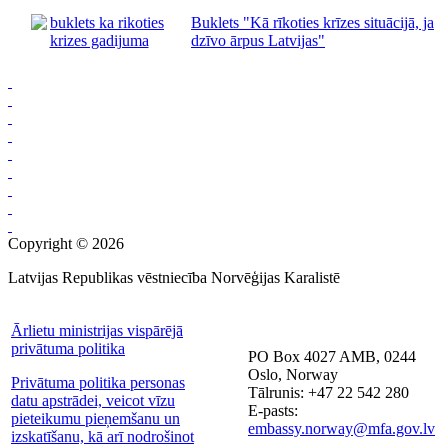
Buklets "Kā rīkoties krīzes situācijā, ja
dzīvo ārpus Latvijas"
Copyright © 2026
Latvijas Republikas vēstniecība Norvēģijas Karalistē
Ārlietu ministrijas vispārējā
privātuma politika
PO Box 4027 AMB, 0244
Oslo, Norway
Privātuma politika personas
Tālrunis: +47 22 542 280
datu apstrādei, veicot vīzu
E-pasts:
pieteikumu pieņemšanu un
embassy.norway@mfa.gov.lv
izskatīšanu, kā arī nodrošinot