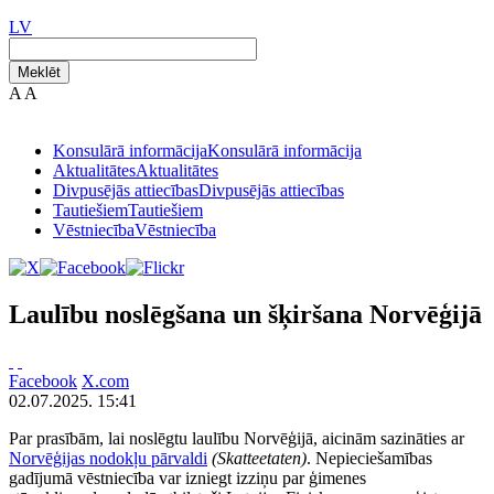
LV
Meklēt
A
A
Konsulārā informācija
Konsulārā informācija
Aktualitātes
Aktualitātes
Divpusējās attiecības
Divpusējās attiecības
Tautiešiem
Tautiešiem
Vēstniecība
Vēstniecība
Laulību noslēgšana un šķiršana Norvēģijā
Facebook
X.com
02.07.2025. 15:41
Par prasībām, lai noslēgtu laulību Norvēģijā, aicinām sazināties ar
Norvēģijas nodokļu pārvaldi
(Skatteetaten)
. Nepieciešamības
gadījumā vēstniecība var izniegt izziņu par ģimenes