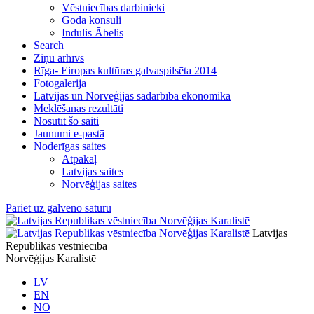
Vēstniecības darbinieki
Goda konsuli
Indulis Ābelis
Search
Ziņu arhīvs
Rīga- Eiropas kultūras galvaspilsēta 2014
Fotogalerija
Latvijas un Norvēģijas sadarbība ekonomikā
Meklēšanas rezultāti
Nosūtīt šo saiti
Jaunumi e-pastā
Noderīgas saites
Atpakaļ
Latvijas saites
Norvēģijas saites
Pāriet uz galveno saturu
Latvijas
Republikas vēstniecība
Norvēģijas Karalistē
LV
EN
NO