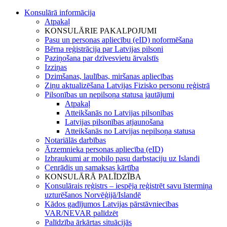
Konsulārā informācija
Atpakaļ
KONSULĀRIE PAKALPOJUMI
Pasu un personas apliecību (eID) noformēšana
Bērna reģistrācija par Latvijas pilsoni
Paziņošana par dzīvesvietu ārvalstīs
Izziņas
Dzimšanas, laulības, miršanas apliecības
Ziņu aktualizēšana Latvijas Fizisko personu reģistrā
Pilsonības un nepilsoņa statusa jautājumi
Atpakaļ
Atteikšanās no Latvijas pilsonības
Latvijas pilsonības atjaunošana
Atteikšanās no Latvijas nepilsoņa statusa
Notariālās darbības
Ārzemnieka personas apliecība (eID)
Izbraukumi ar mobilo pasu darbstaciju uz Islandi
Cenrādis un samaksas kārtība
KONSULĀRĀ PALĪDZĪBA
Konsulārais reģistrs – iespēja reģistrēt savu īstermiņa
uzturēšanos Norvēģijā/Islandē
Kādos gadījumos Latvijas pārstāvniecības
VAR/NEVAR palīdzēt
Palīdzība ārkārtas situācijās