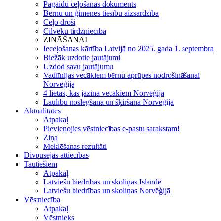
Pagaidu ceļošanas dokuments
Bērnu un ģimenes tiesību aizsardzība
Ceļo droši
Cilvēku tirdzniecība
ZINĀŠANAI
Ieceļošanas kārtība Latvijā no 2025. gada 1. septembra
Biežāk uzdotie jautājumi
Uzdod savu jautājumu
Vadlīnijas vecākiem bērnu aprūpes nodrošināšanai
Norvēģijā
4 lietas, kas jāzina vecākiem Norvēģijā
Laulību noslēgšana un šķiršana Norvēģijā
Aktualitātes
Atpakaļ
Pievienojies vēstniecības e-pastu sarakstam!
Ziņa
Meklēšanas rezultāti
Divpusējās attiecības
Tautiešiem
Atpakaļ
Latviešu biedrības un skoliņas Islandē
Latviešu biedrības un skoliņas Norvēģijā
Vēstniecība
Atpakaļ
Vēstnieks