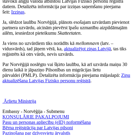
stāvokli angļu valodā atbilstoši Latvijas Fizisko personu reģistra
datiem. Detalizēta informācija par izziņas saņemšanu pieejama
šeit:
Izziņas
.
Ja, slēdzot laulību Norvēģijā, plānots esošajam uzvārdam pievienot
partnera uzvārdu, aicinām pievērst īpašu uzmanību aizpildāmajām
ailēm, iesniedzot pieteikumu
Skatteetaten
.
Ja viens no uzvārdiem tiks norādīts kā
mellomnavn
(latv. –
vidusvārds), tad jāņem vērā, ka,
aktualizējot ziņas Latvijā
, tas tiks
reģistrēts kā otrs vārds, nevis uzvārds.
Par Norvēģijā noslēgto vai šķirto laulību, kā arī uzvārda maiņu 30
dienu laikā ir jāpaziņo Pilsonības un migrācijas lietu
pārvaldei (PMLP). Detalizēta informācija pieejama mājaslapā:
Ziņu
aktualizēšana Latvijas Fizisko personu reģistrā
.
Ārlietu Ministrija
Embassy - Norvēģija - Submenu
KONSULĀRIE PAKALPOJUMI
Pasu un personas apliecību (eID) noformēšana
Bērna reģistrācija par Latvijas pilsoni
Paziņošana par dzīvesvietu ārvalstīs