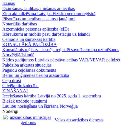
Izziņas
Dzimšanas, laulības, miršanas apliecības
Ziņu aktualizēšana Latvijas Fizisko personu reģistrā
Pilsonības un nepilsoņa statusa jautājumi
Notariālās darbības
Ārzemnieka personas apliecība (eID)
Izbraukumi ar mobilo pasu darbstaciju uz Islandi
Cenrādis un samaksas kārtība
KONSULĀRĀ PALĪDZĪBA
Konsulārais reģistrs – iespēja reģistrēt savu īstermiņa uzturēšanos
Norvēģijā/Islandē
Kādos gadījumos Latvijas pārstāvniecības VAR/NEVAR palīdzēt
Palīdzība ārkārtas situācijās
Pagaidu ceļošanas dokuments
Bērnu un ģimenes tiesību aizsardzība
Ceļo droši
Cilvēku tirdzniecība
ZINĀŠANAI
Ieceļošanas kārtība Latvijā no 2025. gada 1. septembra
Biežāk uzdotie jautājumi
Laulību noslēgšana un šķiršana Norvēģijā
Noderīgi
Valsts aizsardzības dienests