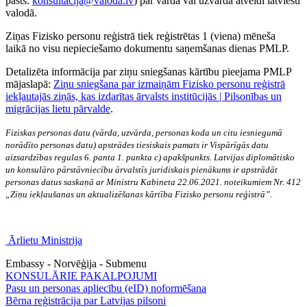
pasts:
konsultacija@valoda.lv
) par vārda vai uzvārda atveidi latviešu
valodā.
Ziņas Fizisko personu reģistrā tiek reģistrētas 1 (viena) mēneša
laikā no visu nepieciešamo dokumentu saņemšanas dienas PMLP.
Detalizēta informācija par ziņu sniegšanas kārtību pieejama PMLP
mājaslapā:
Ziņu sniegšana par izmaiņām Fizisko personu reģistrā
iekļautajās ziņās, kas izdarītas ārvalsts institūcijās | Pilsonības un
migrācijas lietu pārvalde
.
Fiziskas personas datu (vārda, uzvārda, personas koda un citu iesniegumā
norādīto personas datu) apstrādes tiesiskais pamats ir Vispārīgās datu
aizsardzības regulas 6. panta 1. punkta c) apakšpunkts. Latvijas diplomātisko
un konsulāro pārstāvniecību ārvalstīs juridiskais pienākums ir apstrādāt
personas datus saskaņā ar Ministru Kabineta 22.06.2021. noteikumiem Nr. 412
„Ziņu iekļaušanas un aktualizēšanas kārtība Fizisko personu reģistrā”.
Ārlietu Ministrija
Embassy - Norvēģija - Submenu
KONSULĀRIE PAKALPOJUMI
Pasu un personas apliecību (eID) noformēšana
Bērna reģistrācija par Latvijas pilsoni