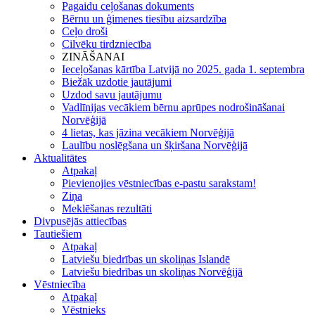
Pagaidu ceļošanas dokuments
Bērnu un ģimenes tiesību aizsardzība
Ceļo droši
Cilvēku tirdzniecība
ZINĀŠANAI
Ieceļošanas kārtība Latvijā no 2025. gada 1. septembra
Biežāk uzdotie jautājumi
Uzdod savu jautājumu
Vadlīnijas vecākiem bērnu aprūpes nodrošināšanai
Norvēģijā
4 lietas, kas jāzina vecākiem Norvēģijā
Laulību noslēgšana un šķiršana Norvēģijā
Aktualitātes
Atpakaļ
Pievienojies vēstniecības e-pastu sarakstam!
Ziņa
Meklēšanas rezultāti
Divpusējās attiecības
Tautiešiem
Atpakaļ
Latviešu biedrības un skoliņas Islandē
Latviešu biedrības un skoliņas Norvēģijā
Vēstniecība
Atpakaļ
Vēstnieks