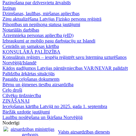
Paziņošana par dzīvesvietu ārvalstīs
Izziņas
Dzimšanas, laulības, miršanas apliecības
Ziņu aktualizēšana Latvijas Fizisko personu reģistrā
Pilsonības un nepilsoņa statusa jautājumi
Notariālās darbības
Ārzemnieka personas apliecība (eID)
Izbraukumi ar mobilo pasu darbstaciju uz Islandi
Cenrādis un samaksas kārtība
KONSULĀRĀ PALĪDZĪBA
Konsulārais reģistrs – iespēja reģistrēt savu īstermiņa uzturēšanos
Norvēģijā/Islandē
Kādos gadījumos Latvijas pārstāvniecības VAR/NEVAR palīdzēt
Palīdzība ārkārtas situācijās
Pagaidu ceļošanas dokuments
Bērnu un ģimenes tiesību aizsardzība
Ceļo droši
Cilvēku tirdzniecība
ZINĀŠANAI
Ieceļošanas kārtība Latvijā no 2025. gada 1. septembra
Biežāk uzdotie jautājumi
Laulību noslēgšana un šķiršana Norvēģijā
Noderīgi
Valsts aizsardzības dienests