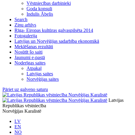
Vēstniecības darbinieki
Goda konsuli
Indulis Ābelis
Search
Ziņu arhīvs
Rīga- Eiropas kultūras galvaspilsēta 2014
Fotogalerija
Latvijas un Norvēģijas sadarbība ekonomikā
Meklēšanas rezultāti
Nosūtīt šo saiti
Jaunumi e-pastā
Noderīgas saites
Atpakaļ
Latvijas saites
Norvēģijas saites
Pāriet uz galveno saturu
Latvijas
Republikas vēstniecība
Norvēģijas Karalistē
LV
EN
NO