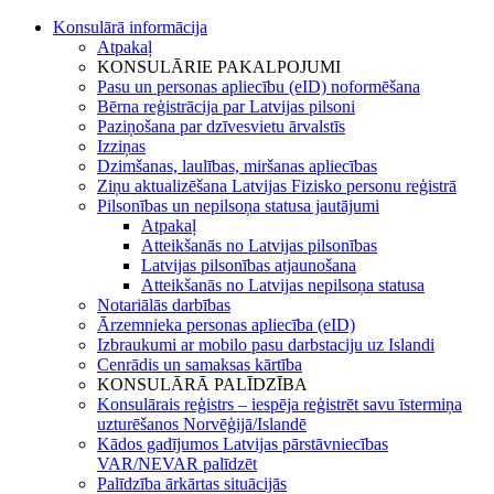
Konsulārā informācija
Atpakaļ
KONSULĀRIE PAKALPOJUMI
Pasu un personas apliecību (eID) noformēšana
Bērna reģistrācija par Latvijas pilsoni
Paziņošana par dzīvesvietu ārvalstīs
Izziņas
Dzimšanas, laulības, miršanas apliecības
Ziņu aktualizēšana Latvijas Fizisko personu reģistrā
Pilsonības un nepilsoņa statusa jautājumi
Atpakaļ
Atteikšanās no Latvijas pilsonības
Latvijas pilsonības atjaunošana
Atteikšanās no Latvijas nepilsoņa statusa
Notariālās darbības
Ārzemnieka personas apliecība (eID)
Izbraukumi ar mobilo pasu darbstaciju uz Islandi
Cenrādis un samaksas kārtība
KONSULĀRĀ PALĪDZĪBA
Konsulārais reģistrs – iespēja reģistrēt savu īstermiņa
uzturēšanos Norvēģijā/Islandē
Kādos gadījumos Latvijas pārstāvniecības
VAR/NEVAR palīdzēt
Palīdzība ārkārtas situācijās