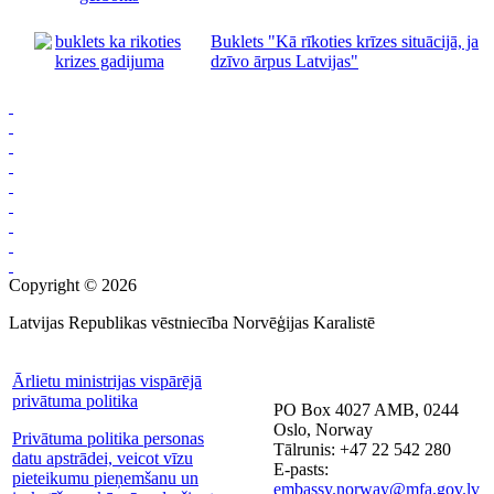
Buklets "Kā rīkoties krīzes situācijā, ja
dzīvo ārpus Latvijas"
Copyright © 2026
Latvijas Republikas vēstniecība Norvēģijas Karalistē
Ārlietu ministrijas vispārējā
privātuma politika
PO Box 4027 AMB, 0244
Oslo, Norway
Privātuma politika personas
Tālrunis: +47 22 542 280
datu apstrādei, veicot vīzu
E-pasts:
pieteikumu pieņemšanu un
embassy.norway@mfa.gov.lv