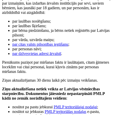
par izmaiņām, kas izdarītas ārvalsts institūcijās par sevi, saviem
bērniem, kas jaunāki par 18 gadiem, un par personām, kas ir
aizbildnībā vai aizgādnībā:
par laulības noslēgšanu;
par laulības šķiršanu;
par bērna piedzimšanu, ja bērns netiek reģistrēts par Latvijas
pilsoni;
par vārda, uzvārda maiņu;
par citas valsts pilsonības iegūšanu
;
par personas nāvi;
par dzīvesvietas adresi ārvalstī
.
Pienākums paziņot par miršanas faktu ir laulātajam, citam ģimenes
loceklim vai citai personai, kurai kļuvis zināms par personas
miršanas faktu.
Ziņas aktualizējamas 30 dienu laikā pēc izmaiņu veikšanas.
Ziņu aktualizēšana netiek veikta ar Latvijas vēstniecības
starpniecību. Dokumentus jāiesniedz nepastarpināti PMLP
kādā no zemāk norādītajiem veidiem
:
nosūtot pa pastu jebkurai
PMLP teritoriālajai nodaļai
;
nosūtot uz jebkuras
PMLP teritoriālas nodaļas
e-pastu,