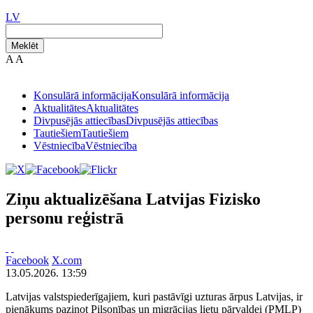
LV
Meklēt
A
A
Konsulārā informācija
Konsulārā informācija
Aktualitātes
Aktualitātes
Divpusējās attiecības
Divpusējās attiecības
Tautiešiem
Tautiešiem
Vēstniecība
Vēstniecība
Ziņu aktualizēšana Latvijas Fizisko
personu reģistrā
Facebook
X.com
13.05.2026. 13:59
Latvijas valstspiederīgajiem, kuri pastāvīgi uzturas ārpus Latvijas, ir
pienākums paziņot Pilsonības un migrācijas lietu pārvaldei (PMLP)