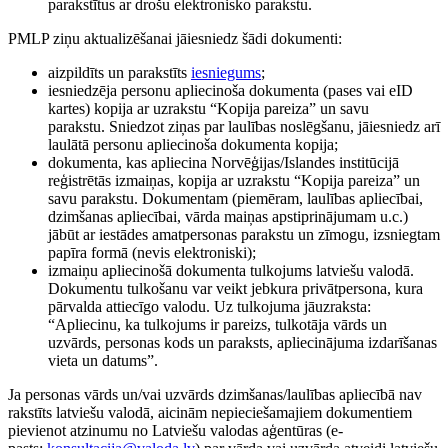
parakstītus ar drošu elektronisko parakstu.
PMLP ziņu aktualizēšanai jāiesniedz šādi dokumenti:
aizpildīts un parakstīts
iesniegums
;
iesniedzēja personu apliecinoša dokumenta (pases vai eID
kartes) kopija ar uzrakstu “Kopija pareiza” un savu
parakstu. Sniedzot ziņas par laulības noslēgšanu, jāiesniedz arī
laulātā personu apliecinoša dokumenta kopija;
dokumenta, kas apliecina Norvēģijas/Islandes institūcijā
reģistrētās izmaiņas, kopija ar uzrakstu “Kopija pareiza” un
savu parakstu. Dokumentam (piemēram, laulības apliecībai,
dzimšanas apliecībai, vārda maiņas apstiprinājumam u.c.)
jābūt ar iestādes amatpersonas parakstu un zīmogu, izsniegtam
papīra formā (nevis elektroniski);
izmaiņu apliecinošā dokumenta tulkojums latviešu valodā.
Dokumentu tulkošanu var veikt jebkura privātpersona, kura
pārvalda attiecīgo valodu. Uz tulkojuma jāuzraksta:
“Apliecinu, ka tulkojums ir pareizs, tulkotāja vārds un
uzvārds, personas kods un paraksts, apliecinājuma izdarīšanas
vieta un datums”.
Ja personas vārds un/vai uzvārds dzimšanas/laulības apliecībā nav
rakstīts latviešu valodā, aicinām nepieciešamajiem dokumentiem
pievienot atzinumu no Latviešu valodas aģentūras (e-