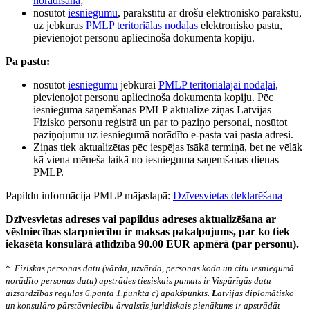
norādīšana
;
nosūtot
iesniegumu
, parakstītu ar drošu elektronisko parakstu,
uz jebkuras
PMLP teritoriālas nodaļas
elektronisko pastu,
pievienojot personu apliecinoša dokumenta kopiju.
Pa pastu:
nosūtot
iesniegumu
jebkurai
PMLP teritoriālajai nodaļai
,
pievienojot personu apliecinoša dokumenta kopiju. Pēc
iesnieguma saņemšanas PMLP aktualizē ziņas Latvijas
Fizisko personu reģistrā un par to paziņo personai, nosūtot
paziņojumu uz iesniegumā norādīto e-pasta vai pasta adresi.
Ziņas tiek aktualizētas pēc iespējas īsākā termiņā, bet ne vēlāk
kā viena mēneša laikā no iesnieguma saņemšanas dienas
PMLP.
Papildu informācija PMLP mājaslapā:
Dzīvesvietas deklarēšana
Dzīvesvietas adreses vai papildus adreses aktualizēšana ar
vēstniecības starpniecību ir maksas pakalpojums, par ko tiek
iekasēta konsulārā atlīdzība 90.00 EUR apmērā (par personu).
*
Fiziskas personas datu (vārda, uzvārda, personas koda un citu iesniegumā
norādīto personas datu) apstrādes tiesiskais pamats ir Vispārīgās datu
aizsardzības regulas 6.panta 1.punkta c) apakšpunkts.
L
atvijas diplomātisko
un konsulāro pārstāvniecību ārvalstīs juridiskais pienākums ir apstrādāt