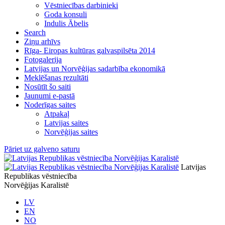
Vēstniecības darbinieki
Goda konsuli
Indulis Ābelis
Search
Ziņu arhīvs
Rīga- Eiropas kultūras galvaspilsēta 2014
Fotogalerija
Latvijas un Norvēģijas sadarbība ekonomikā
Meklēšanas rezultāti
Nosūtīt šo saiti
Jaunumi e-pastā
Noderīgas saites
Atpakaļ
Latvijas saites
Norvēģijas saites
Pāriet uz galveno saturu
Latvijas
Republikas vēstniecība
Norvēģijas Karalistē
LV
EN
NO