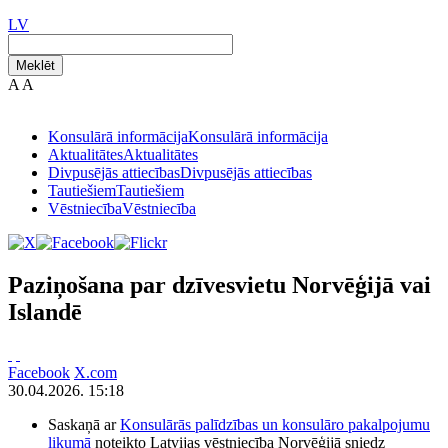
LV
Meklēt
A
A
Konsulārā informācija
Konsulārā informācija
Aktualitātes
Aktualitātes
Divpusējās attiecības
Divpusējās attiecības
Tautiešiem
Tautiešiem
Vēstniecība
Vēstniecība
Paziņošana par dzīvesvietu Norvēģijā vai
Islandē
Facebook
X.com
30.04.2026. 15:18
Saskaņā ar
Konsulārās palīdzības un konsulāro pakalpojumu
likumā
noteikto Latvijas vēstniecība Norvēģijā sniedz