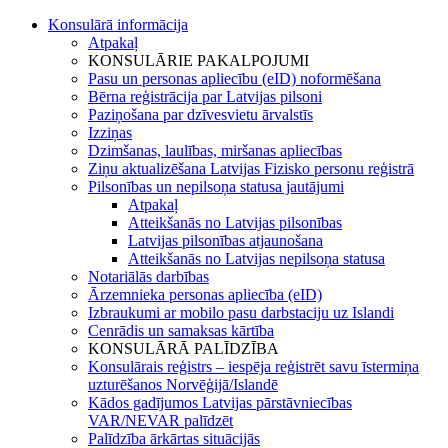
Konsulārā informācija
Atpakaļ
KONSULĀRIE PAKALPOJUMI
Pasu un personas apliecību (eID) noformēšana
Bērna reģistrācija par Latvijas pilsoni
Paziņošana par dzīvesvietu ārvalstīs
Izziņas
Dzimšanas, laulības, miršanas apliecības
Ziņu aktualizēšana Latvijas Fizisko personu reģistrā
Pilsonības un nepilsoņa statusa jautājumi
Atpakaļ
Atteikšanās no Latvijas pilsonības
Latvijas pilsonības atjaunošana
Atteikšanās no Latvijas nepilsoņa statusa
Notariālās darbības
Ārzemnieka personas apliecība (eID)
Izbraukumi ar mobilo pasu darbstaciju uz Islandi
Cenrādis un samaksas kārtība
KONSULĀRĀ PALĪDZĪBA
Konsulārais reģistrs – iespēja reģistrēt savu īstermiņa
uzturēšanos Norvēģijā/Islandē
Kādos gadījumos Latvijas pārstāvniecības
VAR/NEVAR palīdzēt
Palīdzība ārkārtas situācijās