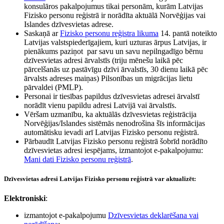
konsulāros pakalpojumus tikai personām, kurām Latvijas
Fizisko personu reģistrā ir norādīta aktuālā Norvēģijas vai
Islandes dzīvesvietas adrese.
Saskaņā ar
Fizisko personu reģistra likuma
14. pantā noteikto
Latvijas valstspiederīgajiem, kuri uzturas ārpus Latvijas, ir
pienākums paziņot par savu un savu nepilngadīgo bērnu
dzīvesvietas adresi ārvalstīs (triju mēnešu laikā pēc
pārcelšanās uz pastāvīgu dzīvi ārvalstīs, 30 dienu laikā pēc
ārvalsts adreses maiņas) Pilsonības un migrācijas lietu
pārvaldei (PMLP).
Personai ir tiesības papildus dzīvesvietas adresei ārvalstī
norādīt vienu papildu adresi Latvijā vai ārvalstīs.
Vēršam uzmanību, ka aktuālās dzīvesvietas reģistrācija
Norvēģijas/Islandes sistēmās nenodrošina šīs informācijas
automātisku ievadi arī Latvijas Fizisko personu reģistrā.
Pārbaudīt Latvijas Fizisko personu reģistrā šobrīd norādīto
dzīvesvietas adresi iespējams, izmantojot e-pakalpojumu:
Mani dati Fizisko personu reģistrā
.
Dzīvesvietas adresi Latvijas Fizisko personu reģistrā var aktualizēt:
Elektroniski
:
izmantojot e-pakalpojumu
Dzīvesvietas deklarēšana vai