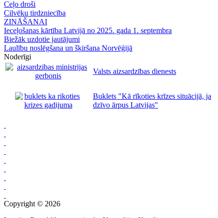
Ceļo droši
Cilvēku tirdzniecība
ZINĀŠANAI
Ieceļošanas kārtība Latvijā no 2025. gada 1. septembra
Biežāk uzdotie jautājumi
Laulību noslēgšana un šķiršana Norvēģijā
Noderīgi
Valsts aizsardzības dienests
Buklets "Kā rīkoties krīzes situācijā, ja
dzīvo ārpus Latvijas"
Copyright © 2026