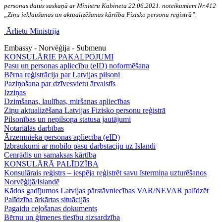
personas datus saskaņā ar Ministru Kabineta 22.06.2021. noteikumiem Nr.412
„Ziņu iekļaušanas un aktualizēšanas kārtība Fizisko personu reģistrā”.
Ārlietu Ministrija
Embassy - Norvēģija - Submenu
KONSULĀRIE PAKALPOJUMI
Pasu un personas apliecību (eID) noformēšana
Bērna reģistrācija par Latvijas pilsoni
Paziņošana par dzīvesvietu ārvalstīs
Izziņas
Dzimšanas, laulības, miršanas apliecības
Ziņu aktualizēšana Latvijas Fizisko personu reģistrā
Pilsonības un nepilsoņa statusa jautājumi
Notariālās darbības
Ārzemnieka personas apliecība (eID)
Izbraukumi ar mobilo pasu darbstaciju uz Islandi
Cenrādis un samaksas kārtība
KONSULĀRĀ PALĪDZĪBA
Konsulārais reģistrs – iespēja reģistrēt savu īstermiņa uzturēšanos
Norvēģijā/Islandē
Kādos gadījumos Latvijas pārstāvniecības VAR/NEVAR palīdzēt
Palīdzība ārkārtas situācijās
Pagaidu ceļošanas dokuments
Bērnu un ģimenes tiesību aizsardzība