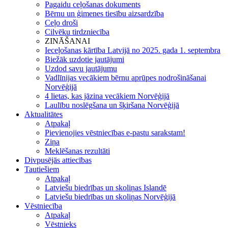
Pagaidu ceļošanas dokuments
Bērnu un ģimenes tiesību aizsardzība
Ceļo droši
Cilvēku tirdzniecība
ZINĀŠANAI
Ieceļošanas kārtība Latvijā no 2025. gada 1. septembra
Biežāk uzdotie jautājumi
Uzdod savu jautājumu
Vadlīnijas vecākiem bērnu aprūpes nodrošināšanai
Norvēģijā
4 lietas, kas jāzina vecākiem Norvēģijā
Laulību noslēgšana un šķiršana Norvēģijā
Aktualitātes
Atpakaļ
Pievienojies vēstniecības e-pastu sarakstam!
Ziņa
Meklēšanas rezultāti
Divpusējās attiecības
Tautiešiem
Atpakaļ
Latviešu biedrības un skoliņas Islandē
Latviešu biedrības un skoliņas Norvēģijā
Vēstniecība
Atpakaļ
Vēstnieks