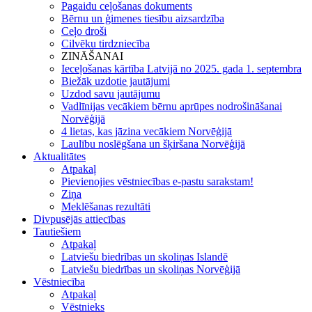
Pagaidu ceļošanas dokuments
Bērnu un ģimenes tiesību aizsardzība
Ceļo droši
Cilvēku tirdzniecība
ZINĀŠANAI
Ieceļošanas kārtība Latvijā no 2025. gada 1. septembra
Biežāk uzdotie jautājumi
Uzdod savu jautājumu
Vadlīnijas vecākiem bērnu aprūpes nodrošināšanai
Norvēģijā
4 lietas, kas jāzina vecākiem Norvēģijā
Laulību noslēgšana un šķiršana Norvēģijā
Aktualitātes
Atpakaļ
Pievienojies vēstniecības e-pastu sarakstam!
Ziņa
Meklēšanas rezultāti
Divpusējās attiecības
Tautiešiem
Atpakaļ
Latviešu biedrības un skoliņas Islandē
Latviešu biedrības un skoliņas Norvēģijā
Vēstniecība
Atpakaļ
Vēstnieks