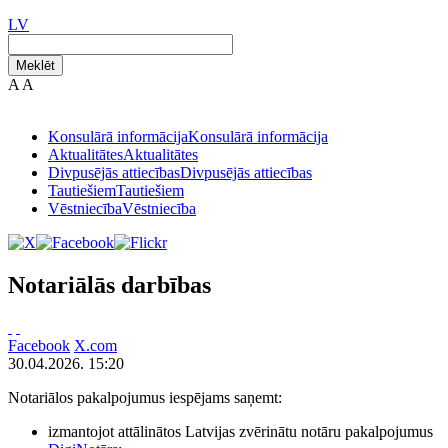
LV
Meklēt
A
A
Konsulārā informācija
Konsulārā informācija
Aktualitātes
Aktualitātes
Divpusējās attiecības
Divpusējās attiecības
Tautiešiem
Tautiešiem
Vēstniecība
Vēstniecība
Notariālās darbības
Facebook
X.com
30.04.2026. 15:20
Notariālos pakalpojumus iespējams saņemt:
izmantojot attālinātos Latvijas zvērinātu notāru pakalpojumus