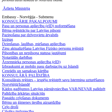
personas datus saskaņā ar Notariāta likumu.
Ārlietu Ministrija
Embassy - Norvēģija - Submenu
KONSULĀRIE PAKALPOJUMI
Pasu un personas apliecību (eID) noformēšana
Bērna reģistrācija par Latvijas pilsoni
Paziņošana par dzīvesvietu ārvalstīs
Izziņas
Dzimšanas, laulības, miršanas apliecības
Ziņu aktualizēšana Latvijas Fizisko personu reģistrā
Pilsonības un nepilsoņa statusa jautājumi
Notariālās darbības
Ārzemnieka personas apliecība (eID)
Izbraukumi ar mobilo pasu darbstaciju uz Islandi
Cenrādis un samaksas kārtība
KONSULĀRĀ PALĪDZĪBA
Konsulārais reģistrs – iespēja reģistrēt savu īstermiņa uzturēšanos
Norvēģijā/Islandē
Kādos gadījumos Latvijas pārstāvniecības VAR/NEVAR palīdzēt
Palīdzība ārkārtas situācijās
Pagaidu ceļošanas dokuments
Bērnu un ģimenes tiesību aizsardzība
Ceļo droši
Cilvēku tirdzniecība