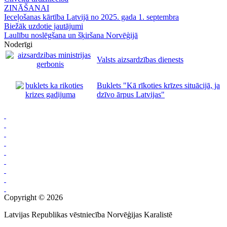
ZINĀŠANAI
Ieceļošanas kārtība Latvijā no 2025. gada 1. septembra
Biežāk uzdotie jautājumi
Laulību noslēgšana un šķiršana Norvēģijā
Noderīgi
Valsts aizsardzības dienests
Buklets "Kā rīkoties krīzes situācijā, ja
dzīvo ārpus Latvijas"
Copyright © 2026
Latvijas Republikas vēstniecība Norvēģijas Karalistē