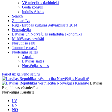
Vēstniecības darbinieki
Goda konsuli
Indulis Ābelis
Search
Ziņu arhīvs
Rīga- Eiropas kultūras galvaspilsēta 2014
Fotogalerija
Latvijas un Norvēģijas sadarbība ekonomikā
Meklēšanas rezultāti
Nosūtīt šo saiti
Jaunumi e-pastā
Noderīgas saites
Atpakaļ
Latvijas saites
Norvēģijas saites
Pāriet uz galveno saturu
Latvijas
Republikas vēstniecība
Norvēģijas Karalistē
LV
EN
NO