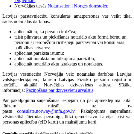
DigiNotārs
;
Norvēģijas tiesās
Notarisation | Norges domstoler
.
Latvijas pārstāvniecību konsulārās amatpersonas var veikt tikai
šādas notariālās darbības:
apliecināt to, ka persona ir dzīva;
taisīt pilnvaras un piekrišanas notariālo aktu formā bērnu un
personu ar ierobežotu rīcībspēju pārstāvībai vai konsulārās
palīdzības ietvaros;
apliecināt paraksta īstumu;
apliecināt noraksta un tulkojuma pareizību;
apliecināt notariālo aktu izrakstus un norakstus.
Latvijas vēstniecība Norvēģijā veic notariālās darbības Latvijas
valstspiederīgajiem, kuriem Latvijas Fizisko personu reģistrā ir
norādīta aktuālā Norvēģijas dzīvesvietas adrese. Sīkāka
informācija:
Paziņošana par dzīvesvietu ārvalstīs
.
Par pakalpojuma saņemšanas iespējām un par apmeklējuma laiku
lūdzam rakstīt uz e-
pastu
consulate.norway@mfa.gov.lv
. Pakalpojuma saņemšanai
vēstniecībā jāierodas personīgi, līdzi ņemot savu Latvijas pasi vai
personas apliecību (eID karti) un maksājumu karti.
Cenrādis notariālo darbību veikšanai pārstāvniecībās