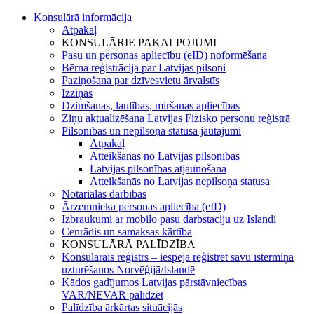
Konsulārā informācija
Atpakaļ
KONSULĀRIE PAKALPOJUMI
Pasu un personas apliecību (eID) noformēšana
Bērna reģistrācija par Latvijas pilsoni
Paziņošana par dzīvesvietu ārvalstīs
Izziņas
Dzimšanas, laulības, miršanas apliecības
Ziņu aktualizēšana Latvijas Fizisko personu reģistrā
Pilsonības un nepilsoņa statusa jautājumi
Atpakaļ
Atteikšanās no Latvijas pilsonības
Latvijas pilsonības atjaunošana
Atteikšanās no Latvijas nepilsoņa statusa
Notariālās darbības
Ārzemnieka personas apliecība (eID)
Izbraukumi ar mobilo pasu darbstaciju uz Islandi
Cenrādis un samaksas kārtība
KONSULĀRĀ PALĪDZĪBA
Konsulārais reģistrs – iespēja reģistrēt savu īstermiņa
uzturēšanos Norvēģijā/Islandē
Kādos gadījumos Latvijas pārstāvniecības
VAR/NEVAR palīdzēt
Palīdzība ārkārtas situācijās