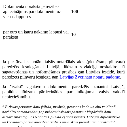
Dokumenta noraksta pareizības
apliecinājums par dokumentu uz
100
vienas lappuses
par otro un katru nākamo lappusi vai
10
parakstu
Ja pie ārvalsts notāra taisīts notariālais akts (piemēram, pilnvara)
paredzēts iesniegšanai Latvijā, lūdzam savlaicīgi noskaidrot tā
sagatavošanas un noformēšanas prasības gan Latvijas iestādē, kurā
paredzēts pilnvaru iesniegt, gan
Latvijas Zvērinātu notāru padomē
.
Ja ārvalstī sagatavotu dokumentu paredzēts izmantot Latvijā,
papildus lūdzam pārliecināties par tulkojuma valsts valodā
nepieciešamību.
* Fiziskas personas datu (vārda, uzvārda, personas koda un citu veidlapā
norādīto personas datu) apstrādes tiesiskais pamats ir Vispārīgās datu
aizsardzības regulas 6.panta 1.punkta c) apakšpunkts. Latvijas diplomātisko
un konsulāro pārstāvniecību ārvalstīs juridiskais pienākums ir apstrādāt