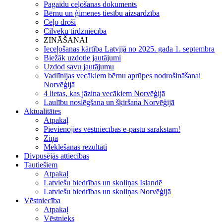
Pagaidu ceļošanas dokuments
Bērnu un ģimenes tiesību aizsardzība
Ceļo droši
Cilvēku tirdzniecība
ZINĀŠANAI
Ieceļošanas kārtība Latvijā no 2025. gada 1. septembra
Biežāk uzdotie jautājumi
Uzdod savu jautājumu
Vadlīnijas vecākiem bērnu aprūpes nodrošināšanai
Norvēģijā
4 lietas, kas jāzina vecākiem Norvēģijā
Laulību noslēgšana un šķiršana Norvēģijā
Aktualitātes
Atpakaļ
Pievienojies vēstniecības e-pastu sarakstam!
Ziņa
Meklēšanas rezultāti
Divpusējās attiecības
Tautiešiem
Atpakaļ
Latviešu biedrības un skoliņas Islandē
Latviešu biedrības un skoliņas Norvēģijā
Vēstniecība
Atpakaļ
Vēstnieks