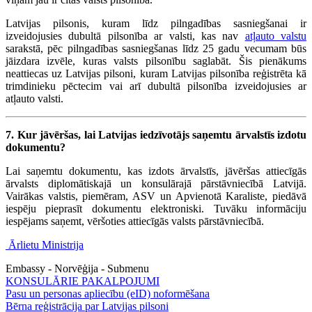
Latvijas pilsonis, kuram līdz pilngadības sasniegšanai ir
izveidojusies dubultā pilsonība ar valsti, kas nav
atļauto valstu
sarakstā, pēc pilngadības sasniegšanas līdz 25 gadu vecumam būs
jāizdara izvēle, kuras valsts pilsonību saglabāt. Šis pienākums
neattiecas uz Latvijas pilsoni, kuram Latvijas pilsonība reģistrēta kā
trimdinieku pēctecim vai arī dubultā pilsonība izveidojusies ar
atļauto valsti.
7. Kur jāvēršas, lai Latvijas iedzīvotājs saņemtu ārvalstīs izdotu
dokumentu?
Lai saņemtu dokumentu, kas izdots ārvalstīs, jāvēršas attiecīgās
ārvalsts diplomātiskajā un konsulārajā pārstāvniecībā Latvijā.
Vairākas valstis, piemēram, ASV un Apvienotā Karaliste, piedāvā
iespēju pieprasīt dokumentu elektroniski. Tuvāku informāciju
iespējams saņemt, vēršoties attiecīgās valsts pārstāvniecībā.
Ārlietu Ministrija
Embassy - Norvēģija - Submenu
KONSULĀRIE PAKALPOJUMI
Pasu un personas apliecību (eID) noformēšana
Bērna reģistrācija par Latvijas pilsoni