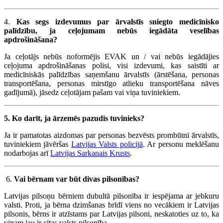
4.
Kas segs izdevumus par ārvalstīs sniegto medicīnisko
palīdzību, ja ceļojumam nebūs iegādāta veselības
apdrošināšana?
Ja ceļotājs nebūs noformējis EVAK un / vai nebūs iegādājies
ceļojuma apdrošināšanas polisi, visi izdevumi, kas saistīti ar
medicīniskās palīdzības saņemšanu ārvalstīs (ārstēšana, personas
transportēšana, personas mirstīgo atlieku transportēšana nāves
gadījumā), jāsedz ceļotājam pašam vai viņa tuviniekiem.
5. Ko darīt, ja ārzemēs pazudis tuvinieks?
Ja ir pamatotas aizdomas par personas bezvēsts prombūtni ārvalstīs,
tuviniekiem jāvēršas
Latvijas Valsts policijā
. Ar personu meklēšanu
nodarbojas arī
Latvijas Sarkanais Krusts
.
6.
Vai bērnam var būt divas pilsonības?
Latvijas pilsoņu bērniem dubultā pilsonība ir iespējama ar jebkuru
valsti. Proti, ja bērna dzimšanas brīdī viens no vecākiem ir Latvijas
pilsonis, bērns ir atzīstams par Latvijas pilsoni, neskatoties uz to, ka
viņam jau ir citas valsts pilsonība.