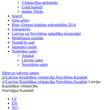
Vēstniecības darbinieki
Goda konsuli
Indulis Ābelis
Search
Ziņu arhīvs
Rīga- Eiropas kultūras galvaspilsēta 2014
Fotogalerija
Latvijas un Norvēģijas sadarbība ekonomikā
Meklēšanas rezultāti
Nosūtīt šo saiti
Jaunumi e-pastā
Noderīgas saites
Atpakaļ
Latvijas saites
Norvēģijas saites
Pāriet uz galveno saturu
Latvijas
Republikas vēstniecība
Norvēģijas Karalistē
LV
EN
NO