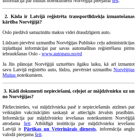
Informācija par muitas noteikumiem Norvēģijā pieejama
šeit
.
2. Kāda ir Latvijā reģistrēta transportlīdzekļa izmantošanas
kārtība Norvēģijā?
Oslo piedāvā samazinātu maksu videi draudzīgiem auto.
Lūdzam pievērst uzmanību Norvēģijas Publisko ceļu administrācijas
izplatītajai informācijai par savas automašīnas reģistrēšanu pirms
iebraukšanas Oslo -
www.autopass.no/ed
Ja Jūs plānojat Norvēģijā uzturēties ilgāku laiku, kā arī izmantot
savu Latvijā reģistrēto auto, lūdzu, pievērsiet uzmanību
Norvēģijas
Muitas
noteikumiem.
3.
Kādi dokumenti nepieciešami, ceļojot ar mājdzīvnieku
uz un
no Norvēģijas?
Pārliecinieties, vai mājdzīvnieka pasē ir nepieciešamās atzīmes par
veiktajām vakcinācijām saskaņā ar attiecīgās ārvalsts prasībām.
Informācija par mājdzīvnieku ievešanas noteikumiem Norvēģijā
atrodama
šeit
. Atbildīgā institūcija par mājdzīvnieku ievešanu
Latvijā ir
Pārtikas un Veterinārais dienests
, informācija angļu
valodā pieejama
šeit
.