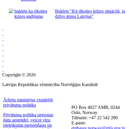
Buklets "Kā rīkoties krīzes situācijā, ja
dzīvo ārpus Latvijas"
Copyright © 2026
Latvijas Republikas vēstniecība Norvēģijas Karalistē
Ārlietu ministrijas vispārējā
privātuma politika
PO Box 4027 AMB, 0244
Oslo, Norway
Privātuma politika personas
Tālrunis: +47 22 542 280
datu apstrādei, veicot vīzu
E-pasts:
pieteikumu pieņemšanu un
embassy.norway@mfa.gov.lv