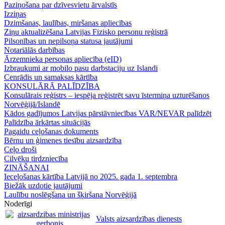
Paziņošana par dzīvesvietu ārvalstīs
Izziņas
Dzimšanas, laulības, miršanas apliecības
Ziņu aktualizēšana Latvijas Fizisko personu reģistrā
Pilsonības un nepilsoņa statusa jautājumi
Notariālās darbības
Ārzemnieka personas apliecība (eID)
Izbraukumi ar mobilo pasu darbstaciju uz Islandi
Cenrādis un samaksas kārtība
KONSULĀRĀ PALĪDZĪBA
Konsulārais reģistrs – iespēja reģistrēt savu īstermiņa uzturēšanos
Norvēģijā/Islandē
Kādos gadījumos Latvijas pārstāvniecības VAR/NEVAR palīdzēt
Palīdzība ārkārtas situācijās
Pagaidu ceļošanas dokuments
Bērnu un ģimenes tiesību aizsardzība
Ceļo droši
Cilvēku tirdzniecība
ZINĀŠANAI
Ieceļošanas kārtība Latvijā no 2025. gada 1. septembra
Biežāk uzdotie jautājumi
Laulību noslēgšana un šķiršana Norvēģijā
Noderīgi
Valsts aizsardzības dienests