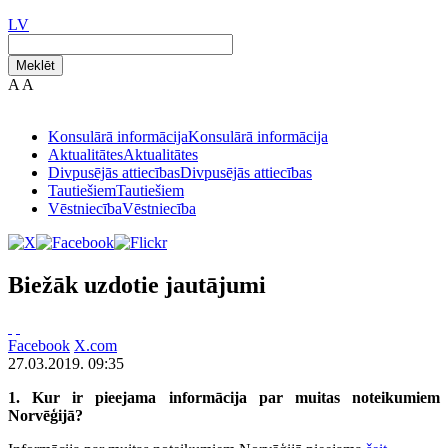
LV
Meklēt
A
A
Konsulārā informācija
Konsulārā informācija
Aktualitātes
Aktualitātes
Divpusējās attiecības
Divpusējās attiecības
Tautiešiem
Tautiešiem
Vēstniecība
Vēstniecība
Biežāk uzdotie jautājumi
Facebook
X.com
27.03.2019. 09:35
1. Kur ir pieejama informācija par muitas noteikumiem
Norvēģijā?