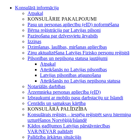
Konsulārā informācija
Atpakaļ
KONSULĀRIE PAKALPOJUMI
Pasu un personas apliecību (eID) noformēšana
Bērna reģistrācija par Latvijas pilsoni
Paziņošana par dzīvesvietu ārvalstīs
Izziņas
Dzimšanas, laulības, miršanas apliecības
Ziņu aktualizēšana Latvijas Fizisko personu reģistrā
Pilsonības un nepilsoņa statusa jautājumi
Atpakaļ
Atteikšanās no Latvijas pilsonības
Latvijas pilsonības atjaunošana
Atteikšanās no Latvijas nepilsoņa statusa
Notariālās darbības
Ārzemnieka personas apliecība (eID)
Izbraukumi ar mobilo pasu darbstaciju uz Islandi
Cenrādis un samaksas kārtība
KONSULĀRĀ PALĪDZĪBA
Konsulārais reģistrs – iespēja reģistrēt savu īstermiņa
uzturēšanos Norvēģijā/Islandē
Kādos gadījumos Latvijas pārstāvniecības
VAR/NEVAR palīdzēt
Palīdzība ārkārtas situācijās