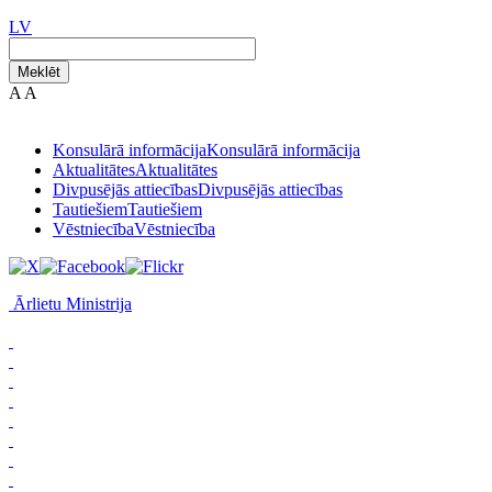
LV
Meklēt
A
A
Konsulārā informācija
Konsulārā informācija
Aktualitātes
Aktualitātes
Divpusējās attiecības
Divpusējās attiecības
Tautiešiem
Tautiešiem
Vēstniecība
Vēstniecība
Ārlietu Ministrija