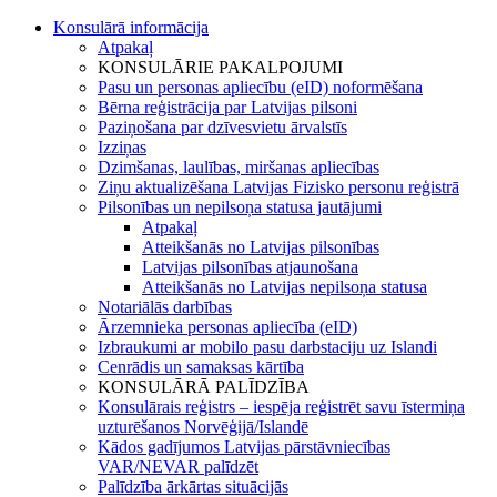
Konsulārā informācija
Atpakaļ
KONSULĀRIE PAKALPOJUMI
Pasu un personas apliecību (eID) noformēšana
Bērna reģistrācija par Latvijas pilsoni
Paziņošana par dzīvesvietu ārvalstīs
Izziņas
Dzimšanas, laulības, miršanas apliecības
Ziņu aktualizēšana Latvijas Fizisko personu reģistrā
Pilsonības un nepilsoņa statusa jautājumi
Atpakaļ
Atteikšanās no Latvijas pilsonības
Latvijas pilsonības atjaunošana
Atteikšanās no Latvijas nepilsoņa statusa
Notariālās darbības
Ārzemnieka personas apliecība (eID)
Izbraukumi ar mobilo pasu darbstaciju uz Islandi
Cenrādis un samaksas kārtība
KONSULĀRĀ PALĪDZĪBA
Konsulārais reģistrs – iespēja reģistrēt savu īstermiņa
uzturēšanos Norvēģijā/Islandē
Kādos gadījumos Latvijas pārstāvniecības
VAR/NEVAR palīdzēt
Palīdzība ārkārtas situācijās