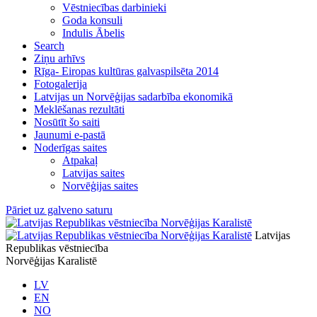
Vēstniecības darbinieki
Goda konsuli
Indulis Ābelis
Search
Ziņu arhīvs
Rīga- Eiropas kultūras galvaspilsēta 2014
Fotogalerija
Latvijas un Norvēģijas sadarbība ekonomikā
Meklēšanas rezultāti
Nosūtīt šo saiti
Jaunumi e-pastā
Noderīgas saites
Atpakaļ
Latvijas saites
Norvēģijas saites
Pāriet uz galveno saturu
Latvijas
Republikas vēstniecība
Norvēģijas Karalistē
LV
EN
NO