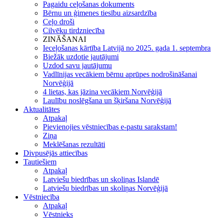
Pagaidu ceļošanas dokuments
Bērnu un ģimenes tiesību aizsardzība
Ceļo droši
Cilvēku tirdzniecība
ZINĀŠANAI
Ieceļošanas kārtība Latvijā no 2025. gada 1. septembra
Biežāk uzdotie jautājumi
Uzdod savu jautājumu
Vadlīnijas vecākiem bērnu aprūpes nodrošināšanai
Norvēģijā
4 lietas, kas jāzina vecākiem Norvēģijā
Laulību noslēgšana un šķiršana Norvēģijā
Aktualitātes
Atpakaļ
Pievienojies vēstniecības e-pastu sarakstam!
Ziņa
Meklēšanas rezultāti
Divpusējās attiecības
Tautiešiem
Atpakaļ
Latviešu biedrības un skoliņas Islandē
Latviešu biedrības un skoliņas Norvēģijā
Vēstniecība
Atpakaļ
Vēstnieks