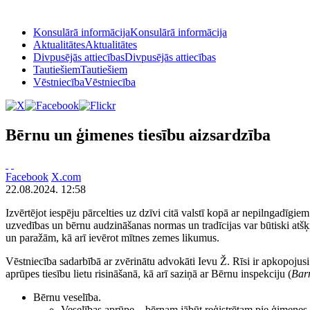
Konsulārā informācija
Konsulārā informācija
Aktualitātes
Aktualitātes
Divpusējās attiecības
Divpusējās attiecības
Tautiešiem
Tautiešiem
Vēstniecība
Vēstniecība
Bērnu un ģimenes tiesību aizsardzība
Facebook
X.com
22.08.2024. 12:58
Izvērtējot iespēju pārcelties uz dzīvi citā valstī kopā ar nepilngadīgi
uzvedības un bērnu audzināšanas normas un tradīcijas var būtiski atšķirti
un paražām, kā arī ievērot mītnes zemes likumus.
Vēstniecība sadarbībā ar zvērinātu advokāti Ievu Ž. Rīsi ir apkopojus
aprūpes tiesību lietu risināšanā, kā arī saziņā ar Bērnu inspekciju (
Bar
Bērnu veselība.
Veselības aprūpe – bērnam jābūt reģistrētam pie ģimenes ārs