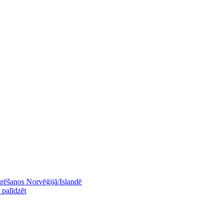
turēšanos Norvēģijā/Islandē
palīdzēt