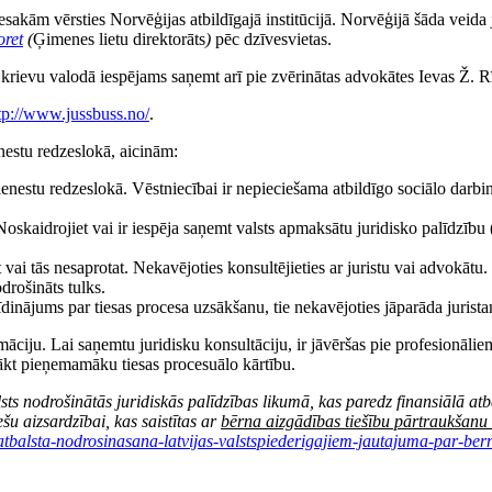
esakām vērsties Norvēģijas atbildīgajā institūcijā. Norvēģijā šāda veid
oret
(
Ģimenes lietu direktorāts
)
pēc dzīvesvietas.
krievu valodā iespējams saņemt arī pie zvērinātas advokātes Ievas Ž. R
tp://www.jussbuss.no/
.
nestu redzeslokā, aicinām:
enestu redzeslokā. Vēstniecībai ir nepieciešama atbildīgo sociālo darbini
. Noskaidrojiet vai ir iespēja saņemt valsts apmaksātu juridisko palīdzī
ai tās nesaprotat. Nekavējoties konsultējieties ar juristu vai advokātu.
drošināts tulks.
brīdinājums par tiesas procesa uzsākšanu, tie nekavējoties jāparāda juris
āciju. Lai saņemtu juridisku konsultāciju, ir jāvēršas pie profesionālie
nākt pieņemamāku tiesas procesuālo kārtību.
sts nodrošinātās juridiskās palīdzības likumā, kas paredz finansiālā at
šu aizsardzībai, kas saistītas ar
bērna aizgādības tiešību pārtraukšanu 
-atbalsta-nodrosinasana-latvijas-valstspiederigajiem-jautajuma-par-be