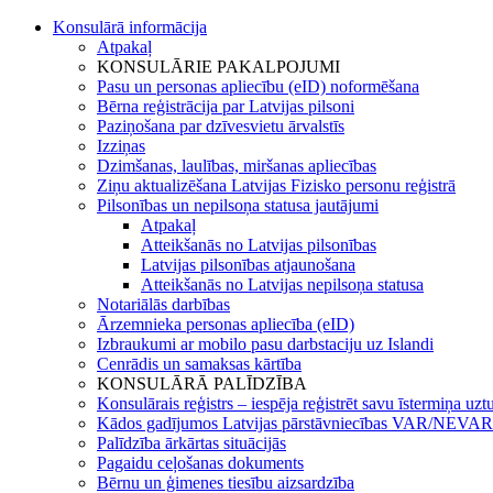
Konsulārā informācija
Atpakaļ
KONSULĀRIE PAKALPOJUMI
Pasu un personas apliecību (eID) noformēšana
Bērna reģistrācija par Latvijas pilsoni
Paziņošana par dzīvesvietu ārvalstīs
Izziņas
Dzimšanas, laulības, miršanas apliecības
Ziņu aktualizēšana Latvijas Fizisko personu reģistrā
Pilsonības un nepilsoņa statusa jautājumi
Atpakaļ
Atteikšanās no Latvijas pilsonības
Latvijas pilsonības atjaunošana
Atteikšanās no Latvijas nepilsoņa statusa
Notariālās darbības
Ārzemnieka personas apliecība (eID)
Izbraukumi ar mobilo pasu darbstaciju uz Islandi
Cenrādis un samaksas kārtība
KONSULĀRĀ PALĪDZĪBA
Konsulārais reģistrs – iespēja reģistrēt savu īstermiņa uz
Kādos gadījumos Latvijas pārstāvniecības VAR/NEVAR 
Palīdzība ārkārtas situācijās
Pagaidu ceļošanas dokuments
Bērnu un ģimenes tiesību aizsardzība