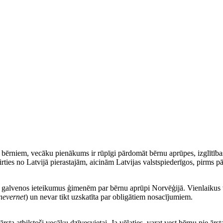
em bērniem, vecāku pienākums ir rūpīgi pārdomāt bērnu aprūpes, izglītības
es no Latvijā pierastajām, aicinām Latvijas valstspiederīgos, pirms pārcel
i galvenos ieteikumus ģimenēm par bērnu aprūpi Norvēģijā. Vienlaikus v
nevernet
) un nevar tikt uzskatīta par obligātiem nosacījumiem.
ta atbilstoši vecāku dzīvesvietai. Ja vēlaties, varat vest bērnu pie ārst