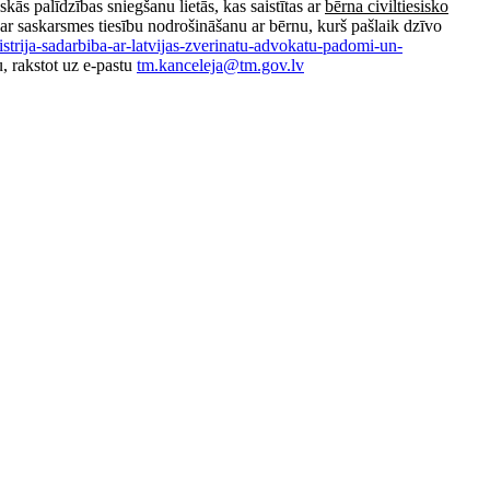
ās palīdzības sniegšanu lietās, kas saistītas ar
bērna civiltiesisko
ī par saskarsmes tiesību nodrošināšanu ar bērnu, kurš pašlaik dzīvo
nistrija-sadarbiba-ar-latvijas-zverinatu-advokatu-padomi-un-
, rakstot uz e-pastu
tm.kanceleja@tm.gov.lv