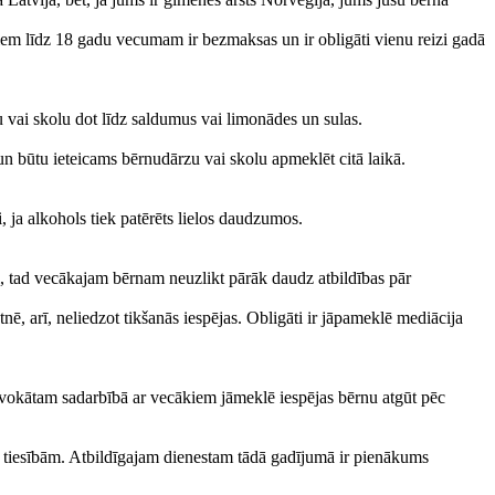
rniem līdz 18 gadu vecumam ir bezmaksas un ir obligāti vienu reizi gadā
 vai skolu dot līdz saldumus vai limonādes un sulas.
un būtu ieteicams bērnudārzu vai skolu apmeklēt citā laikā.
i, ja alkohols tiek patērēts lielos daudzumos.
rni, tad vecākajam bērnam neuzlikt pārāk daudz atbildības pār
ē, arī, neliedzot tikšanās iespējas. Obligāti ir jāpameklē mediācija
. Advokātam sadarbībā ar vecākiem jāmeklē iespējas bērnu atgūt pēc
nu tiesībām. Atbildīgajam dienestam tādā gadījumā ir pienākums