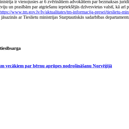
strija ir vienojusies ar 6 zvērinātiem advokātiem par bezmaksas juridisk
Latviju un prasībām par atgriešanu iepriekšējās dzīvesvietas valstī, kā ar
https://www.tm.gov.lv/lv/aktualitates/tm-informacija-presei/tieslietu-mi
sazinās ar Tieslietu ministrijas Starptautiskās sadarbības departamentu
tiesībsarga
jām vecākiem par bērnu aprūpes nodrošināšanu Norvēģijā