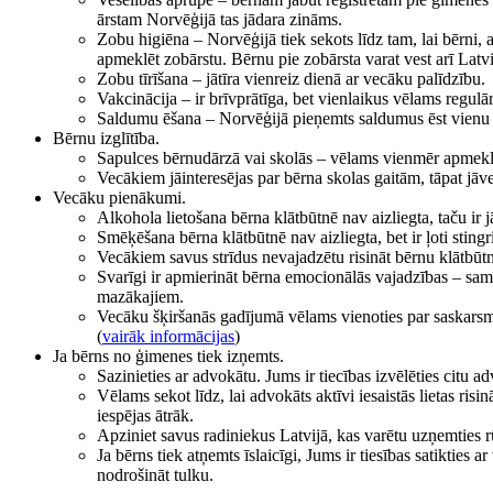
ārstam Norvēģijā tas jādara zināms.
Zobu higiēna – Norvēģijā tiek sekots līdz tam, lai bērni,
apmeklēt zobārstu. Bērnu pie zobārsta varat vest arī Latvij
Zobu tīrīšana – jātīra vienreiz dienā ar vecāku palīdzību.
Vakcinācija – ir brīvprātīga, bet vienlaikus vēlams regulār
Saldumu ēšana – Norvēģijā pieņemts saldumus ēst vienu re
Bērnu izglītība.
Sapulces bērnudārzā vai skolās – vēlams vienmēr apmeklēt.
Vecākiem jāinteresējas par bērna skolas gaitām, tāpat jāve
Vecāku pienākumi.
Alkohola lietošana bērna klātbūtnē nav aizliegta, taču ir j
Smēķēšana bērna klātbūtnē nav aizliegta, bet ir ļoti stingri
Vecākiem savus strīdus nevajadzētu risināt bērnu klātbūtn
Svarīgi ir apmierināt bērna emocionālās vajadzības – samīļ
mazākajiem.
Vecāku šķiršanās gadījumā vēlams vienoties par saskarsmes
(
vairāk informācijas
)
Ja bērns no ģimenes tiek izņemts.
Sazinieties ar advokātu. Jums ir tiecības izvēlēties citu a
Vēlams sekot līdz, lai advokāts aktīvi iesaistās lietas ri
iespējas ātrāk.
Apziniet savus radiniekus Latvijā, kas varētu uzņemties r
Ja bērns tiek atņemts īslaicīgi, Jums ir tiesības satikti
nodrošināt tulku.