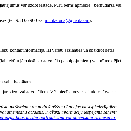
a jautājumus var uzdot iestādē, kuru bērns apmeklē - bērnudārzā vai
īses (tel. 938 66 900 vai
munkeruda@gmail.com
).
eku kontaktinformācija, lai varētu sazināties un skaidrot lietas
bu (lai nebūtu jāmaksā par advokāta pakalpojumiem) vai arī meklējiet
tam vai advokātam.
m juristiem vai advokātiem. Vēstniecība nevar iejaukties ārvalsts
balsta piešķiršanu un nodrošināšanu Latvijas valstspiederīgajiem
vai atņemšanu atvalstīs.
Plašāku informāciju iespejams saņemt
rna-aizgadibas-tiesibu-partrauksanu-vai-atnemsanu-risinasanai-