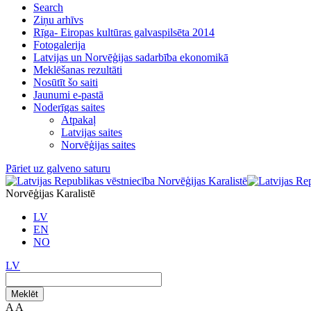
Search
Ziņu arhīvs
Rīga- Eiropas kultūras galvaspilsēta 2014
Fotogalerija
Latvijas un Norvēģijas sadarbība ekonomikā
Meklēšanas rezultāti
Nosūtīt šo saiti
Jaunumi e-pastā
Noderīgas saites
Atpakaļ
Latvijas saites
Norvēģijas saites
Pāriet uz galveno saturu
Norvēģijas Karalistē
LV
EN
NO
LV
Meklēt
A
A