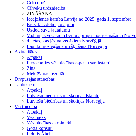
Ceļo droši
Cilvēku tirdzniecība
ZINĀŠANAI
Ieceļošanas kārtība Latvijā no 2025. gada 1. septembra
Biežāk uzdotie jautājumi
Uzdod savu jautājumu
Vadlīnijas vecākiem bērnu aprūpes nodrošināšanai Norvē
4 lietas, kas jāzina vecākiem Norvēģijā
Laulību noslēgšana un šķiršana Norvēģijā
Aktualitātes
Atpakaļ
Pievienojies vēstniecības e-pastu sarakstam!
Ziņa
Meklēšanas rezultāti
Divpusējās attiecības
Tautiešiem
Atpakaļ
Latviešu biedrības un skoliņas Islandē
Latviešu biedrības un skoliņas Norvēģijā
Vēstniecība
Atpakaļ
Vēstnieks
Vēstniecības darbinieki
Goda konsuli
Indulis Ābelis