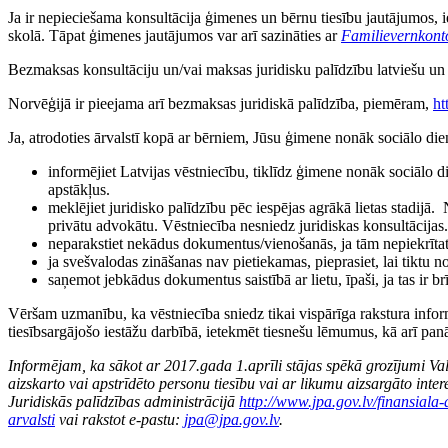
Ja ir nepieciešama konsultācija ģimenes un bērnu tiesību jautājumos, i
skolā. Tāpat ģimenes jautājumos var arī sazināties ar
Familievernkont
Bezmaksas konsultāciju un/vai maksas juridisku palīdzību latviešu un 
Norvēģijā ir pieejama arī bezmaksas juridiskā palīdzība, piemēram,
ht
Ja, atrodoties ārvalstī kopā ar bērniem, Jūsu ģimene nonāk sociālo die
informējiet Latvijas vēstniecību, tiklīdz ģimene nonāk sociālo di
apstākļus.
meklējiet juridisko palīdzību pēc iespējas agrākā lietas stadijā
privātu advokātu. Vēstniecība nesniedz juridiskas konsultācijas.
neparakstiet nekādus dokumentus/vienošanās, ja tām nepiekrītat v
ja svešvalodas zināšanas nav pietiekamas, pieprasiet, lai tiktu no
saņemot jebkādus dokumentus saistībā ar lietu, īpaši, ja tas ir 
Vēršam uzmanību, ka vēstniecība sniedz tikai vispārīga rakstura inform
tiesībsargājošo iestāžu darbībā, ietekmēt tiesnešu lēmumus, kā arī pa
Informējam, ka sākot ar 2017.gada 1.aprīli stājas spēkā grozījumi Val
aizskarto vai apstrīdēto personu tiesību vai ar likumu aizsargāto intere
Juridiskās palīdzības administrācijā
http://www.jpa.gov.lv/finansiala
arvalsti
vai rakstot e-pastu:
jpa@jpa.gov.lv
.