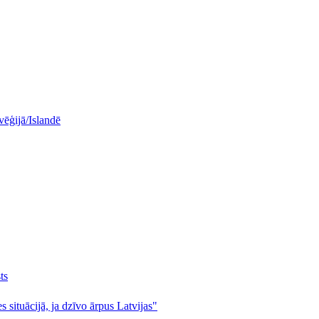
vēģijā/Islandē
ts
s situācijā, ja dzīvo ārpus Latvijas"