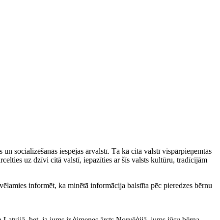
 un socializēšanās iespējas ārvalstī. Tā kā citā valstī vispārpieņemtās
ties uz dzīvi citā valstī, iepazīties ar šīs valsts kultūru, tradīcijām
ēlamies informēt, ka minētā informācija balstīta pēc pieredzes bērnu
a Latvijā, bet, ja jums ir ģimenes ārsts Norvēģijā, jums jūsu bērna