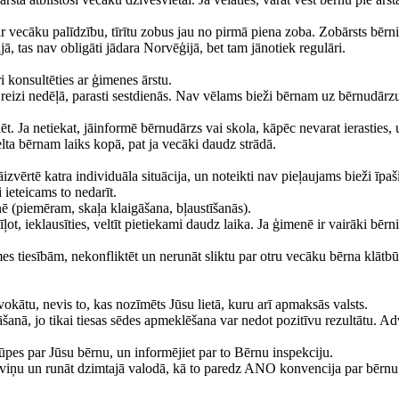
 ar vecāku palīdzību, tīrītu zobus jau no pirmā piena zoba. Zobārsts bē
ā, tas nav obligāti jādara Norvēģijā, bet tam jānotiek regulāri.
i konsultēties ar ģimenes ārstu.
izi nedēļā, parasti sestdienās. Nav vēlams bieži bērnam uz bērnudārzu
 Ja netiekat, jāinformē bērnudārzs vai skola, kāpēc nevarat ierasties, 
lta bērnam laiks kopā, pat ja vecāki daudz strādā.
āizvērtē katra individuāla situācija, un noteikti nav pieļaujams bieži īpaš
 ieteicams to nedarīt.
ē (piemēram, skaļa klaigāšana, bļaustīšanās).
ot, ieklausīties, veltīt pietiekami daudz laika. Ja ģimenē ir vairāki bē
 tiesībām, nekonfliktēt un nerunāt sliktu par otru vecāku bērna klātbūtn
dvokātu, nevis to, kas nozīmēts Jūsu lietā, kuru arī apmaksās valsts.
sināšanā, jo tikai tiesas sēdes apmeklēšana var nedot pozitīvu rezultātu
ūpes par Jūsu bērnu, un informējiet par to Bērnu inspekciju.
es ar viņu un runāt dzimtajā valodā, kā to paredz ANO konvencija par bēr