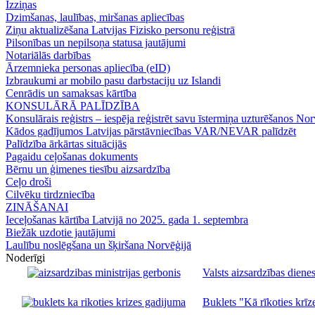
Izziņas
Dzimšanas, laulības, miršanas apliecības
Ziņu aktualizēšana Latvijas Fizisko personu reģistrā
Pilsonības un nepilsoņa statusa jautājumi
Notariālās darbības
Ārzemnieka personas apliecība (eID)
Izbraukumi ar mobilo pasu darbstaciju uz Islandi
Cenrādis un samaksas kārtība
KONSULĀRĀ PALĪDZĪBA
Konsulārais reģistrs – iespēja reģistrēt savu īstermiņa uzturēšanos Nor
Kādos gadījumos Latvijas pārstāvniecības VAR/NEVAR palīdzēt
Palīdzība ārkārtas situācijās
Pagaidu ceļošanas dokuments
Bērnu un ģimenes tiesību aizsardzība
Ceļo droši
Cilvēku tirdzniecība
ZINĀŠANAI
Ieceļošanas kārtība Latvijā no 2025. gada 1. septembra
Biežāk uzdotie jautājumi
Laulību noslēgšana un šķiršana Norvēģijā
Noderīgi
Valsts aizsardzības dienes
Buklets "Kā rīkoties krīze