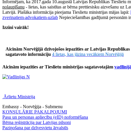
Informējam, ka 2017.gada 10.augustā Latvijas Republikas Tieslietu mini
nolaupīšanu
- lietas, kas saistītas ar bērna prettiesisku aizvešanu uz 
Latvijā. Plašāka informācija pieejama Tieslietu ministrijas mājas lapā:
zverinatiem-advokatiem-uzlab
Nepieciešamības gadījumā personām ir jā
Izzini vairāk!
Aicinām Norvēģijā dzīvojošos iepazīties ar Latvijas Republikas 
sagatavoto informāciju
4 lietas, kas jāzina vecākiem Norvēģijā
Aicinām iepazīties ar Tieslietu ministrijas sagatavotajām
vadlīni
Ārlietu Ministrija
Embassy - Norvēģija - Submenu
KONSULĀRIE PAKALPOJUMI
Pasu un personas apliecību (eID) noformēšana
Bērna reģistrācija par Latvijas pilsoni
Paziņošana par dzīvesvietu ārvalstīs