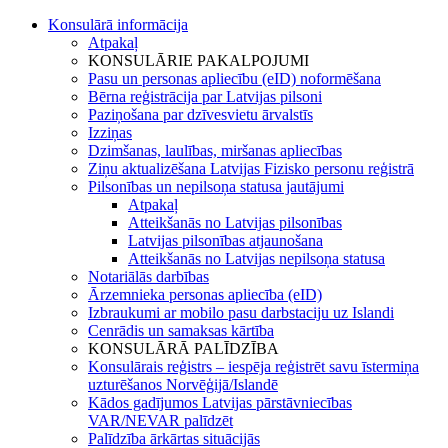
Konsulārā informācija
Atpakaļ
KONSULĀRIE PAKALPOJUMI
Pasu un personas apliecību (eID) noformēšana
Bērna reģistrācija par Latvijas pilsoni
Paziņošana par dzīvesvietu ārvalstīs
Izziņas
Dzimšanas, laulības, miršanas apliecības
Ziņu aktualizēšana Latvijas Fizisko personu reģistrā
Pilsonības un nepilsoņa statusa jautājumi
Atpakaļ
Atteikšanās no Latvijas pilsonības
Latvijas pilsonības atjaunošana
Atteikšanās no Latvijas nepilsoņa statusa
Notariālās darbības
Ārzemnieka personas apliecība (eID)
Izbraukumi ar mobilo pasu darbstaciju uz Islandi
Cenrādis un samaksas kārtība
KONSULĀRĀ PALĪDZĪBA
Konsulārais reģistrs – iespēja reģistrēt savu īstermiņa
uzturēšanos Norvēģijā/Islandē
Kādos gadījumos Latvijas pārstāvniecības
VAR/NEVAR palīdzēt
Palīdzība ārkārtas situācijās