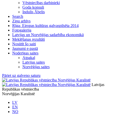
Vēstniecības darbinieki
Goda konsuli
Indulis Ābelis
Search
Ziņu arhīvs
Rīga- Eiropas kultūras galvaspilsēta 2014
Fotogalerija
Latvijas un Norvēģijas sadarbība ekonomikā
Meklēšanas rezultāti
Nosūtīt šo saiti
Jaunumi e-pastā
Noderīgas saites
Atpakaļ
Latvijas saites
Norvēģijas saites
Pāriet uz galveno saturu
Latvijas
Republikas vēstniecība
Norvēģijas Karalistē
LV
EN
NO