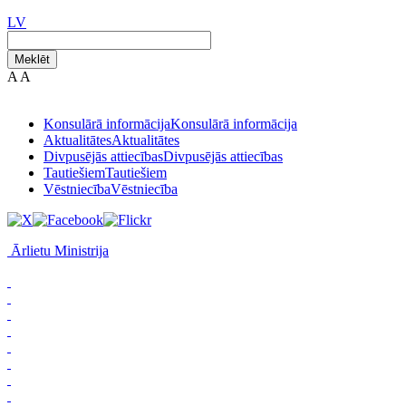
LV
Meklēt
A
A
Konsulārā informācija
Konsulārā informācija
Aktualitātes
Aktualitātes
Divpusējās attiecības
Divpusējās attiecības
Tautiešiem
Tautiešiem
Vēstniecība
Vēstniecība
Ārlietu Ministrija