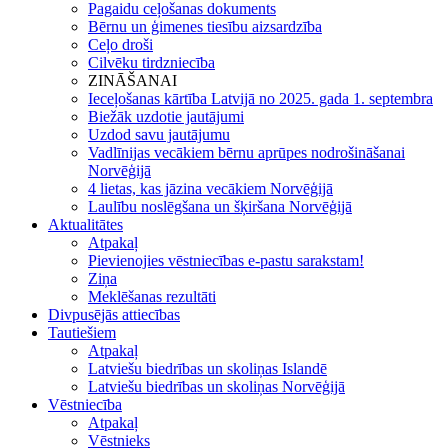
Pagaidu ceļošanas dokuments
Bērnu un ģimenes tiesību aizsardzība
Ceļo droši
Cilvēku tirdzniecība
ZINĀŠANAI
Ieceļošanas kārtība Latvijā no 2025. gada 1. septembra
Biežāk uzdotie jautājumi
Uzdod savu jautājumu
Vadlīnijas vecākiem bērnu aprūpes nodrošināšanai
Norvēģijā
4 lietas, kas jāzina vecākiem Norvēģijā
Laulību noslēgšana un šķiršana Norvēģijā
Aktualitātes
Atpakaļ
Pievienojies vēstniecības e-pastu sarakstam!
Ziņa
Meklēšanas rezultāti
Divpusējās attiecības
Tautiešiem
Atpakaļ
Latviešu biedrības un skoliņas Islandē
Latviešu biedrības un skoliņas Norvēģijā
Vēstniecība
Atpakaļ
Vēstnieks