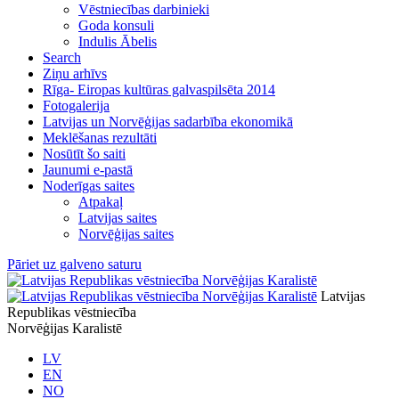
Vēstniecības darbinieki
Goda konsuli
Indulis Ābelis
Search
Ziņu arhīvs
Rīga- Eiropas kultūras galvaspilsēta 2014
Fotogalerija
Latvijas un Norvēģijas sadarbība ekonomikā
Meklēšanas rezultāti
Nosūtīt šo saiti
Jaunumi e-pastā
Noderīgas saites
Atpakaļ
Latvijas saites
Norvēģijas saites
Pāriet uz galveno saturu
Latvijas
Republikas vēstniecība
Norvēģijas Karalistē
LV
EN
NO