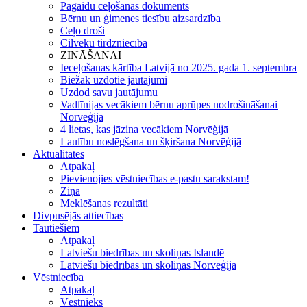
Pagaidu ceļošanas dokuments
Bērnu un ģimenes tiesību aizsardzība
Ceļo droši
Cilvēku tirdzniecība
ZINĀŠANAI
Ieceļošanas kārtība Latvijā no 2025. gada 1. septembra
Biežāk uzdotie jautājumi
Uzdod savu jautājumu
Vadlīnijas vecākiem bērnu aprūpes nodrošināšanai
Norvēģijā
4 lietas, kas jāzina vecākiem Norvēģijā
Laulību noslēgšana un šķiršana Norvēģijā
Aktualitātes
Atpakaļ
Pievienojies vēstniecības e-pastu sarakstam!
Ziņa
Meklēšanas rezultāti
Divpusējās attiecības
Tautiešiem
Atpakaļ
Latviešu biedrības un skoliņas Islandē
Latviešu biedrības un skoliņas Norvēģijā
Vēstniecība
Atpakaļ
Vēstnieks