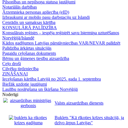
Pilsonības un nepilsoņa statusa jautājumi
Notariālās darbības
Ārzemnieka personas apliecība (eID)
Izbraukumi ar mobilo pasu darbstaciju uz Islandi
Cenrādis un samaksas kārtība
KONSULĀRĀ PALĪDZĪBA
Konsulārais reģistrs – iespēja reģistrēt savu īstermiņa uzturēšanos
Norvēģijā/Islandē
Kādos gadījumos Latvijas pārstāvniecības VAR/NEVAR palīdzēt
Palīdzība ārkārtas situācijās
Pagaidu ceļošanas dokuments
Bērnu un ģimenes tiesību aizsardzība
Ceļo droši
Cilvēku tirdzniecība
ZINĀŠANAI
Ieceļošanas kārtība Latvijā no 2025. gada 1. septembra
Biežāk uzdotie jautājumi
Laulību noslēgšana un šķiršana Norvēģijā
Noderīgi
Valsts aizsardzības dienests
Buklets "Kā rīkoties krīzes situācijā, ja
dzīvo ārpus Latvijas"