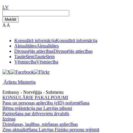
LV
Meklēt
A
A
Konsulārā informācija
Konsulārā informācija
Aktualitātes
Aktualitātes
Divpusējās attiecības
Divpusējās attiecības
Tautiešiem
Tautiešiem
Vēstniecība
Vēstniecība
Ārlietu Ministrija
Embassy - Norvēģija - Submenu
KONSULĀRIE PAKALPOJUMI
Pasu un personas apliecību (eID) noformēšana
Bērna reģistrācija par Latvijas pilsoni
Paziņošana par dzīvesvietu ārvalstīs
Izziņas
Dzimšanas, laulības, miršanas apliecības
Ziņu aktualizēšana Latvijas Fizisko personu reģistrā