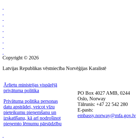
Copyright © 2026
Latvijas Republikas vēstniecība Norvēģijas Karalistē
Ārlietu ministrijas vispārējā
privātuma politika
PO Box 4027 AMB, 0244
Oslo, Norway
Privātuma politika personas
Tālrunis: +47 22 542 280
datu apstrādei, veicot vīzu
E-pasts:
pieteikumu pieņemšanu un
embassy.norway@mfa.gov.lv
izskatīšanu, kā arī nodrošinot
pieņemto lēmumu pārsūdzību