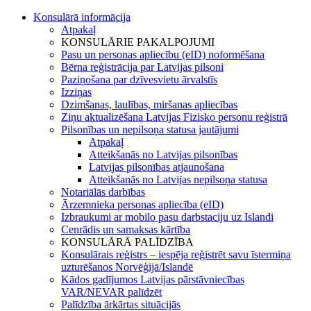
Konsulārā informācija
Atpakaļ
KONSULĀRIE PAKALPOJUMI
Pasu un personas apliecību (eID) noformēšana
Bērna reģistrācija par Latvijas pilsoni
Paziņošana par dzīvesvietu ārvalstīs
Izziņas
Dzimšanas, laulības, miršanas apliecības
Ziņu aktualizēšana Latvijas Fizisko personu reģistrā
Pilsonības un nepilsoņa statusa jautājumi
Atpakaļ
Atteikšanās no Latvijas pilsonības
Latvijas pilsonības atjaunošana
Atteikšanās no Latvijas nepilsoņa statusa
Notariālās darbības
Ārzemnieka personas apliecība (eID)
Izbraukumi ar mobilo pasu darbstaciju uz Islandi
Cenrādis un samaksas kārtība
KONSULĀRĀ PALĪDZĪBA
Konsulārais reģistrs – iespēja reģistrēt savu īstermiņa
uzturēšanos Norvēģijā/Islandē
Kādos gadījumos Latvijas pārstāvniecības
VAR/NEVAR palīdzēt
Palīdzība ārkārtas situācijās