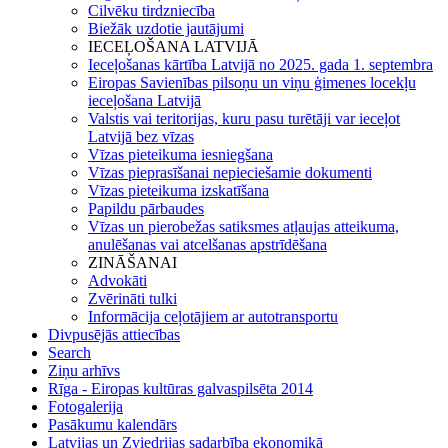
Cilvēku tirdzniecība
Biežāk uzdotie jautājumi
IECEĻOŠANA LATVIJĀ
Ieceļošanas kārtība Latvijā no 2025. gada 1. septembra
Eiropas Savienības pilsoņu un viņu ģimenes locekļu
ieceļošana Latvijā
Valstis vai teritorijas, kuru pasu turētāji var ieceļot
Latvijā bez vīzas
Vīzas pieteikuma iesniegšana
Vīzas pieprasīšanai nepieciešamie dokumenti
Vīzas pieteikuma izskatīšana
Papildu pārbaudes
Vīzas un pierobežas satiksmes atļaujas atteikuma,
anulēšanas vai atcelšanas apstrīdēšana
ZINĀŠANAI
Advokāti
Zvērināti tulki
Informācija ceļotājiem ar autotransportu
Divpusējās attiecības
Search
Ziņu arhīvs
Rīga - Eiropas kultūras galvaspilsēta 2014
Fotogalerija
Pasākumu kalendārs
Latvijas un Zviedrijas sadarbība ekonomikā