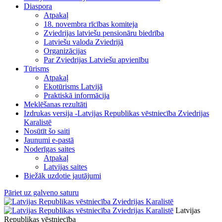
Diaspora
Atpakaļ
18. novembra rīcības komiteja
Zviedrijas latviešu pensionāru biedrība
Latviešu valoda Zviedrijā
Organizācijas
Par Zviedrijas Latviešu apvienību
Tūrisms
Atpakaļ
Ekotūrisms Latvijā
Praktiskā informācija
Meklēšanas rezultāti
Izdrukas versija -Latvijas Republikas vēstniecība Zviedrijas
Karalistē
Nosūtīt šo saiti
Jaunumi e-pastā
Noderīgas saites
Atpakaļ
Latvijas saites
Biežāk uzdotie jautājumi
Pāriet uz galveno saturu
Latvijas
Republikas vēstniecība