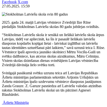
Facebook
X.com
27.05.2025. 15:59
2025. gada 24. maijā Latvijas vēstniece Zviedrijā Ilze Rūse
piedalījās Stokholmas Latviešu skolas 80 gadu jubilejas svinībās.
“Stokholmas Latviešu skola ir senākā un lielākā latviešu skola ārpus
Latvijas, tādēļ var apliecināt, ka šis ir pasaulē lielākais latviešu
diasporas kopdarbs kopīgai lietai - latviskai izglītībai un latviešu
tautas identitātes uzturēšanai pāri laikiem,” savā uzrunā teica I. Rūse.
Vēstniece īpaši apsveica jaunāko skolnieci Mētru Vocišu-Gaili un
svētku dalībniece, kas atceras skolas aizsākumus, Māru Celmiņu.
Visiem skolas dzimšanas dienas svinētājiem Latvijas vēstniecība
Zviedrijā dāvināja lielo svētku torti.
Svinīgajā pasākumā svētku uzrunu teica arī Latvijas Republikas
Ārlietu ministrijas parlamentārais sekretārs Artjoms Uršuļskis un
Ārlietu ministrijas īpašo uzdevumu vēstniece diasporas jautājumos
Zanda Grauze. Z. Garuze pasniedza arī Latviešu valodas atzinības
rakstus Stokholmas Latviešu skolai un tās pārzinei Agnesei
Blaubārdei.
Ārlietu Ministrija