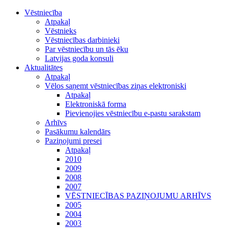
Vēstniecība
Atpakaļ
Vēstnieks
Vēstniecības darbinieki
Par vēstniecību un tās ēku
Latvijas goda konsuli
Aktualitātes
Atpakaļ
Vēlos saņemt vēstniecības ziņas elektroniski
Atpakaļ
Elektroniskā forma
Pievienojies vēstniecību e-pastu sarakstam
Arhīvs
Pasākumu kalendārs
Paziņojumi presei
Atpakaļ
2010
2009
2008
2007
VĒSTNIECĪBAS PAZIŅOJUMU ARHĪVS
2005
2004
2003