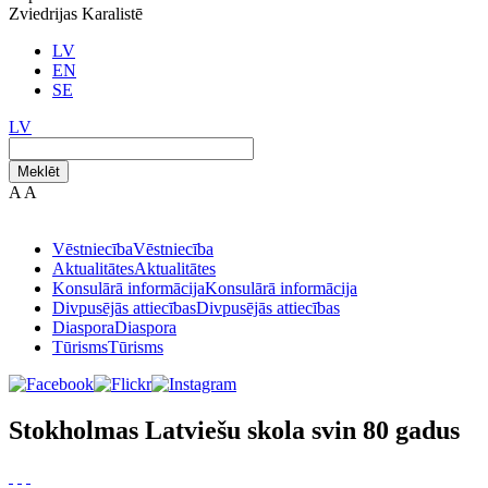
Zviedrijas Karalistē
LV
EN
SE
LV
Meklēt
A
A
Vēstniecība
Vēstniecība
Aktualitātes
Aktualitātes
Konsulārā informācija
Konsulārā informācija
Divpusējās attiecības
Divpusējās attiecības
Diaspora
Diaspora
Tūrisms
Tūrisms
Stokholmas Latviešu skola svin 80 gadus