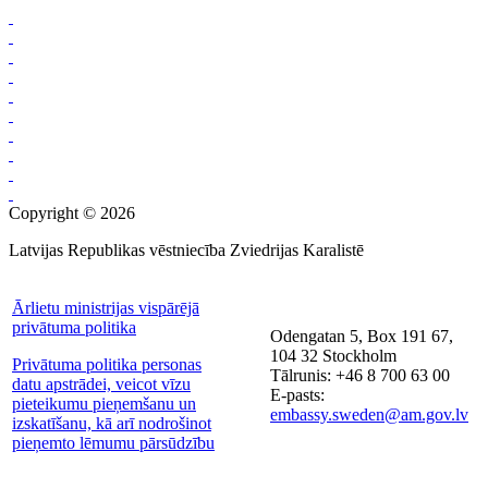
Copyright © 2026
Latvijas Republikas vēstniecība Zviedrijas Karalistē
Ārlietu ministrijas vispārējā
privātuma politika
Odengatan 5, Box 191 67,
104 32 Stockholm
Privātuma politika personas
Tālrunis: +46 8 700 63 00
datu apstrādei, veicot vīzu
E-pasts:
pieteikumu pieņemšanu un
embassy.sweden@am.gov.lv
izskatīšanu, kā arī nodrošinot
pieņemto lēmumu pārsūdzību