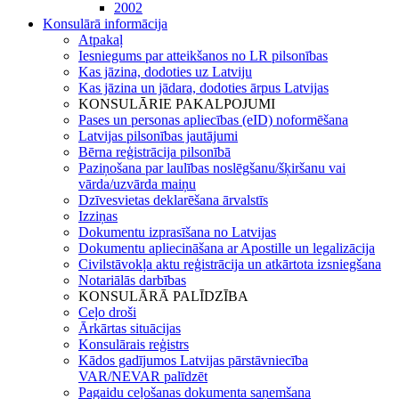
2002
Konsulārā informācija
Atpakaļ
Iesniegums par atteikšanos no LR pilsonības
Kas jāzina, dodoties uz Latviju
Kas jāzina un jādara, dodoties ārpus Latvijas
KONSULĀRIE PAKALPOJUMI
Pases un personas apliecības (eID) noformēšana
Latvijas pilsonības jautājumi
Bērna reģistrācija pilsonībā
Paziņošana par laulības noslēgšanu/šķiršanu vai
vārda/uzvārda maiņu
Dzīvesvietas deklarēšana ārvalstīs
Izziņas
Dokumentu izprasīšana no Latvijas
Dokumentu apliecināšana ar Apostille un legalizācija
Civilstāvokļa aktu reģistrācija un atkārtota izsniegšana
Notariālās darbības
KONSULĀRĀ PALĪDZĪBA
Ceļo droši
Ārkārtas situācijas
Konsulārais reģistrs
Kādos gadījumos Latvijas pārstāvniecība
VAR/NEVAR palīdzēt
Pagaidu ceļošanas dokumenta saņemšana