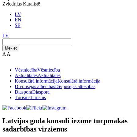
Zviedrijas Karalistē
LV
EN
SE
LV
Meklēt
A
A
Vēstniecība
Vēstniecība
Aktualitātes
Aktualitātes
Konsulārā informācija
Konsulārā informācija
Divpusējās attiecības
Divpusējās attiecības
Diaspora
Diaspora
Tūrisms
Tūrisms
Latvijas goda konsuli iezīmē turpmākās
sadarbības virzienus