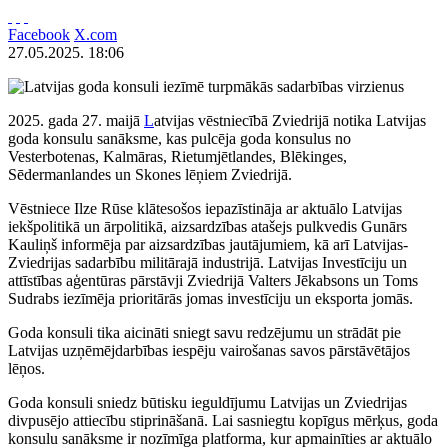
Facebook
X.com
27.05.2025. 18:06
2025. gada 27. maijā
L
atvijas vēstniecībā Zviedrijā notika Latvijas
goda konsulu sanāksme, kas pulcēja goda konsulus no
Vesterbotenas, Kalmāras, Rietumjētlandes, Blēkinges,
Sēdermanlandes un Skones lēņiem Zviedrijā.
Vēstniece Ilze Rūse klātesošos iepazīstināja ar aktuālo Latvijas
iekšpolitikā un ārpolitikā, aizsardzības atašejs pulkvedis Gunārs
Kauliņš informēja par aizsardzības jautājumiem, kā arī Latvijas-
Zviedrijas sadarbību militārajā industrijā. Latvijas Investīciju un
attīstības aģentūras pārstāvji Zviedrijā Valters Jēkabsons un Toms
Sudrabs iezīmēja prioritārās jomas investīciju un eksporta jomās.
Goda konsuli tika aicināti sniegt savu redzējumu un strādāt pie
Latvijas uzņēmējdarbības iespēju vairošanas savos pārstāvētājos
lēņos.
Goda konsuli sniedz būtisku ieguldījumu Latvijas un Zviedrijas
divpusējo attiecību stiprināšanā. Lai sasniegtu kopīgus mērķus, goda
konsulu sanāksme ir nozīmīga platforma, kur apmainīties ar aktuālo