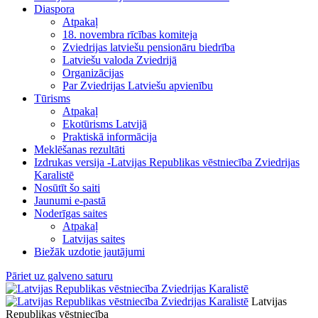
Diaspora
Atpakaļ
18. novembra rīcības komiteja
Zviedrijas latviešu pensionāru biedrība
Latviešu valoda Zviedrijā
Organizācijas
Par Zviedrijas Latviešu apvienību
Tūrisms
Atpakaļ
Ekotūrisms Latvijā
Praktiskā informācija
Meklēšanas rezultāti
Izdrukas versija -Latvijas Republikas vēstniecība Zviedrijas
Karalistē
Nosūtīt šo saiti
Jaunumi e-pastā
Noderīgas saites
Atpakaļ
Latvijas saites
Biežāk uzdotie jautājumi
Pāriet uz galveno saturu
Latvijas
Republikas vēstniecība