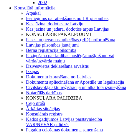
2002
Konsulārā informācija
Atpakaļ
Iesniegums par atteikšanos no LR pilsonības
Kas jāzina, dodoties uz Latviju
Kas jāzina un jādara, dodoties ārpus Latvijas
KONSULĀRIE PAKALPOJUMI
Pases un personas apliecības (eID) noformēšana
Latvijas pilsonības jautājumi
Bērna reģistrācija pilsonībā
Paziņošana par laulības noslēgšanu/šķiršanu vai
vārda/uzvārda maiņu
Dzīvesvietas deklarēšana ārvalstīs
Izziņas
Dokumentu izprasīšana no Latvijas
Dokumentu apliecināšana ar Apostille un legalizācija
Civilstāvokļa aktu reģistrācija un atkārtota izsniegšana
Notariālās darbības
KONSULĀRĀ PALĪDZĪBA
Ceļo droši
Ārkārtas situācijas
Konsulārais reģistrs
Kādos gadījumos Latvijas pārstāvniecība
VAR/NEVAR palīdzēt
Pagaidu ceļošanas dokumenta saņemšana