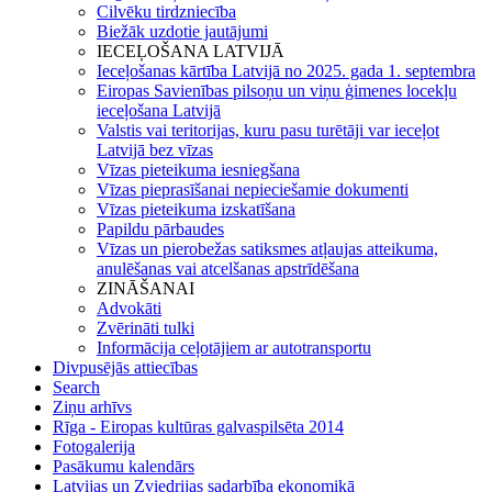
Cilvēku tirdzniecība
Biežāk uzdotie jautājumi
IECEĻOŠANA LATVIJĀ
Ieceļošanas kārtība Latvijā no 2025. gada 1. septembra
Eiropas Savienības pilsoņu un viņu ģimenes locekļu
ieceļošana Latvijā
Valstis vai teritorijas, kuru pasu turētāji var ieceļot
Latvijā bez vīzas
Vīzas pieteikuma iesniegšana
Vīzas pieprasīšanai nepieciešamie dokumenti
Vīzas pieteikuma izskatīšana
Papildu pārbaudes
Vīzas un pierobežas satiksmes atļaujas atteikuma,
anulēšanas vai atcelšanas apstrīdēšana
ZINĀŠANAI
Advokāti
Zvērināti tulki
Informācija ceļotājiem ar autotransportu
Divpusējās attiecības
Search
Ziņu arhīvs
Rīga - Eiropas kultūras galvaspilsēta 2014
Fotogalerija
Pasākumu kalendārs
Latvijas un Zviedrijas sadarbība ekonomikā