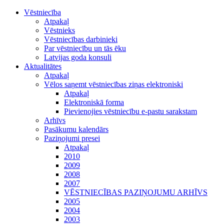
Vēstniecība
Atpakaļ
Vēstnieks
Vēstniecības darbinieki
Par vēstniecību un tās ēku
Latvijas goda konsuli
Aktualitātes
Atpakaļ
Vēlos saņemt vēstniecības ziņas elektroniski
Atpakaļ
Elektroniskā forma
Pievienojies vēstniecību e-pastu sarakstam
Arhīvs
Pasākumu kalendārs
Paziņojumi presei
Atpakaļ
2010
2009
2008
2007
VĒSTNIECĪBAS PAZIŅOJUMU ARHĪVS
2005
2004
2003