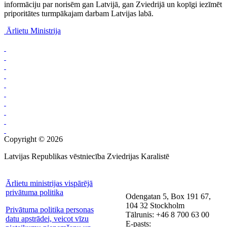
informāciju par norisēm gan Latvijā, gan Zviedrijā un kopīgi iezīmēt
priporitātes turmpākajam darbam Latvijas labā.
Ārlietu Ministrija
Copyright © 2026
Latvijas Republikas vēstniecība Zviedrijas Karalistē
Ārlietu ministrijas vispārējā
privātuma politika
Odengatan 5, Box 191 67,
104 32 Stockholm
Privātuma politika personas
Tālrunis: +46 8 700 63 00
datu apstrādei, veicot vīzu
E-pasts: