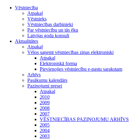
Vēstniecība
Atpakaļ
Vēstnieks
Vēstniecības darbinieki
Par vēstniecību un tās ēku
Latvijas goda konsuli
Aktualitātes
Atpakaļ
Vēlos saņemt vēstniecības ziņas elektroniski
Atpakaļ
Elektroniskā forma
Pievienojies vēstniecību e-pastu sarakstam
Arhīvs
Pasākumu kalendārs
Paziņojumi presei
Atpakaļ
2010
2009
2008
2007
VĒSTNIECĪBAS PAZIŅOJUMU ARHĪVS
2005
2004
2003