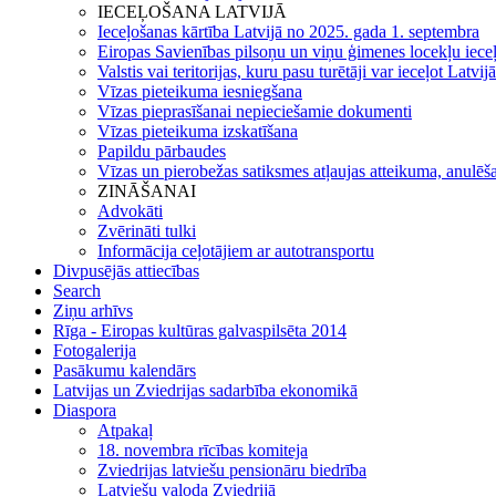
IECEĻOŠANA LATVIJĀ
Ieceļošanas kārtība Latvijā no 2025. gada 1. septembra
Eiropas Savienības pilsoņu un viņu ģimenes locekļu iece
Valstis vai teritorijas, kuru pasu turētāji var ieceļot Latvij
Vīzas pieteikuma iesniegšana
Vīzas pieprasīšanai nepieciešamie dokumenti
Vīzas pieteikuma izskatīšana
Papildu pārbaudes
Vīzas un pierobežas satiksmes atļaujas atteikuma, anulēša
ZINĀŠANAI
Advokāti
Zvērināti tulki
Informācija ceļotājiem ar autotransportu
Divpusējās attiecības
Search
Ziņu arhīvs
Rīga - Eiropas kultūras galvaspilsēta 2014
Fotogalerija
Pasākumu kalendārs
Latvijas un Zviedrijas sadarbība ekonomikā
Diaspora
Atpakaļ
18. novembra rīcības komiteja
Zviedrijas latviešu pensionāru biedrība
Latviešu valoda Zviedrijā