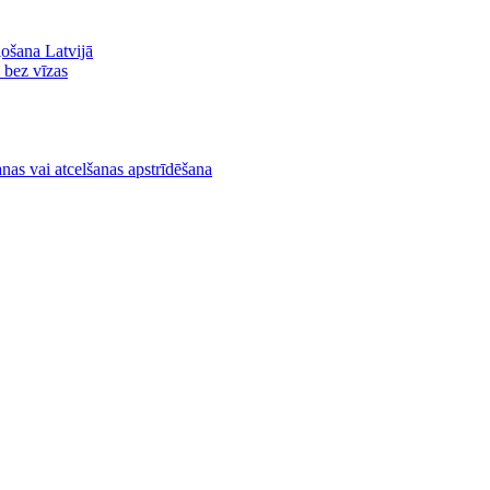
ļošana Latvijā
ā bez vīzas
nas vai atcelšanas apstrīdēšana