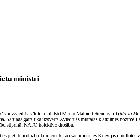
ietu ministri
s ar Zviedrijas ārlietu ministri Mariju Malmeri Stenergardi (
Maria Mal
mā. Sarunas gaitā tika uzsvērta Zviedrijas militārās klātbūtnes nozīme La
mību stiprināt NATO kolektīvo drošību.
ies pretī hibrīduzbrukumiem, kā arī sadarbojoties Krievijas ēnu flotes