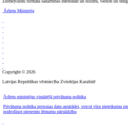
Ziemeļvalstu formāta sadarbības intensitāti un nozīmi, vienoti un stingr
Ārlietu Ministrija
Copyright © 2026
Latvijas Republikas vēstniecība Zviedrijas Karalistē
Ārlietu ministrijas vispārējā privātuma politika
Privātuma politika personas datu apstrādei, veicot vīzu pieteikumu pi
nodrošinot pieņemto lēmumu pārsūdzību