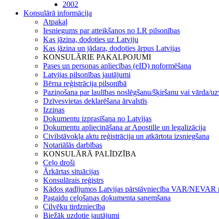
2002
Konsulārā informācija
Atpakaļ
Iesniegums par atteikšanos no LR pilsonības
Kas jāzina, dodoties uz Latviju
Kas jāzina un jādara, dodoties ārpus Latvijas
KONSULĀRIE PAKALPOJUMI
Pases un personas apliecības (eID) noformēšana
Latvijas pilsonības jautājumi
Bērna reģistrācija pilsonībā
Paziņošana par laulības noslēgšanu/šķiršanu vai vārda/u
Dzīvesvietas deklarēšana ārvalstīs
Izziņas
Dokumentu izprasīšana no Latvijas
Dokumentu apliecināšana ar Apostille un legalizācija
Civilstāvokļa aktu reģistrācija un atkārtota izsniegšana
Notariālās darbības
KONSULĀRĀ PALĪDZĪBA
Ceļo droši
Ārkārtas situācijas
Konsulārais reģistrs
Kādos gadījumos Latvijas pārstāvniecība VAR/NEVAR p
Pagaidu ceļošanas dokumenta saņemšana
Cilvēku tirdzniecība
Biežāk uzdotie jautājumi