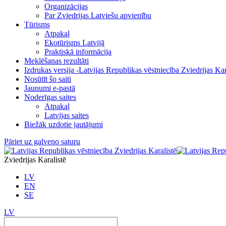
Organizācijas
Par Zviedrijas Latviešu apvienību
Tūrisms
Atpakaļ
Ekotūrisms Latvijā
Praktiskā informācija
Meklēšanas rezultāti
Izdrukas versija -Latvijas Republikas vēstniecība Zviedrijas Kar
Nosūtīt šo saiti
Jaunumi e-pastā
Noderīgas saites
Atpakaļ
Latvijas saites
Biežāk uzdotie jautājumi
Pāriet uz galveno saturu
Zviedrijas Karalistē
LV
EN
SE
LV