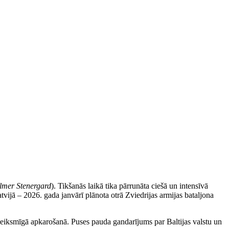
mer Stenergard
). Tikšanās laikā tika pārrunāta ciešā un intensīvā
tvijā – 2026. gada janvārī plānota otrā Zviedrijas armijas bataljona
 veiksmīgā apkarošanā. Puses pauda gandarījums par Baltijas valstu un