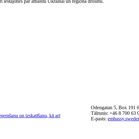
i iestājoties par atbalstu Ukrainai un reģiona drošību.
Odengatan 5, Box 191 6
Tālrunis: +46 8 700 63 
eņemšanu un izskatīšanu, kā arī
E-pasts:
embassy.swede