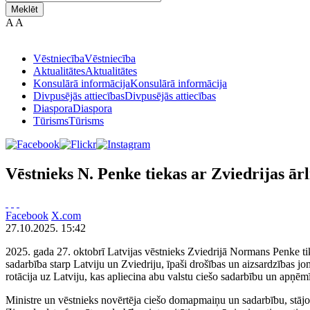
Meklēt
A
A
Vēstniecība
Vēstniecība
Aktualitātes
Aktualitātes
Konsulārā informācija
Konsulārā informācija
Divpusējās attiecības
Divpusējās attiecības
Diaspora
Diaspora
Tūrisms
Tūrisms
Vēstnieks N. Penke tiekas ar Zviedrijas ārl
Facebook
X.com
27.10.2025. 15:42
2025. gada 27. oktobrī Latvijas vēstnieks Zviedrijā Normans Penke tikā
sadarbība starp Latviju un Zviedriju, īpaši drošības un aizsardzības jo
rotācija uz Latviju, kas apliecina abu valstu ciešo sadarbību un apņē
Ministre un vēstnieks novērtēja ciešo domapmaiņu un sadarbību, stājot