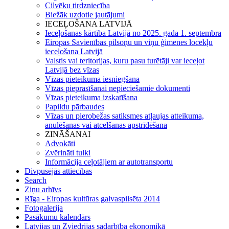
Cilvēku tirdzniecība
Biežāk uzdotie jautājumi
IECEĻOŠANA LATVIJĀ
Ieceļošanas kārtība Latvijā no 2025. gada 1. septembra
Eiropas Savienības pilsoņu un viņu ģimenes locekļu
ieceļošana Latvijā
Valstis vai teritorijas, kuru pasu turētāji var ieceļot
Latvijā bez vīzas
Vīzas pieteikuma iesniegšana
Vīzas pieprasīšanai nepieciešamie dokumenti
Vīzas pieteikuma izskatīšana
Papildu pārbaudes
Vīzas un pierobežas satiksmes atļaujas atteikuma,
anulēšanas vai atcelšanas apstrīdēšana
ZINĀŠANAI
Advokāti
Zvērināti tulki
Informācija ceļotājiem ar autotransportu
Divpusējās attiecības
Search
Ziņu arhīvs
Rīga - Eiropas kultūras galvaspilsēta 2014
Fotogalerija
Pasākumu kalendārs
Latvijas un Zviedrijas sadarbība ekonomikā