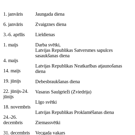
1. janvāris
Jaungada diena
6. janvāris
Zvaigznes diena
3.-6. aprīlis
Lieldienas
1. maijs
Darba svētki,
Latvijas Republikas Satversmes sapulces
sasaukšanas diena
4. maijs
Latvijas Republikas Neatkarības atjaunošanas
14. maijs
diena
19. jūnijs
Debesbraukšanas diena
22. jūnijs-24.
Vasaras Saulgrieži (Zviedrija)
jūnijs
Līgo svētki
18. novembris
Latvijas Republikas Proklamēšanas diena
24.-26.
decembris
Ziemassvētki
31. decembris
Vecgada vakars