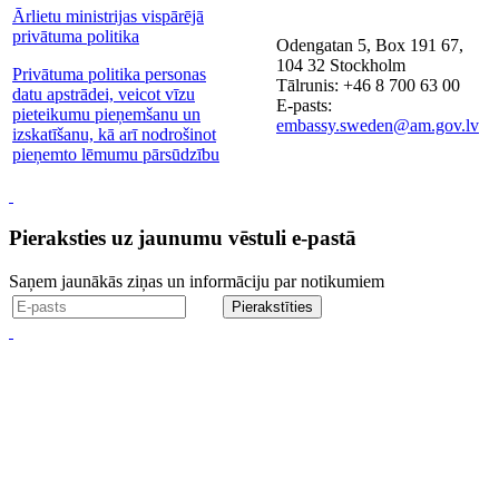
Ārlietu ministrijas vispārējā
privātuma politika
Odengatan 5, Box 191 67,
104 32 Stockholm
Privātuma politika personas
Tālrunis: +46 8 700 63 00
datu apstrādei, veicot vīzu
E-pasts:
pieteikumu pieņemšanu un
embassy.sweden@am.gov.lv
izskatīšanu, kā arī nodrošinot
pieņemto lēmumu pārsūdzību
Pieraksties uz jaunumu vēstuli e-pastā
Saņem jaunākās ziņas un informāciju par notikumiem