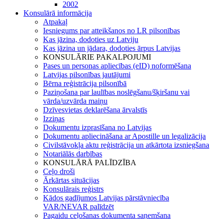
2002
Konsulārā informācija
Atpakaļ
Iesniegums par atteikšanos no LR pilsonības
Kas jāzina, dodoties uz Latviju
Kas jāzina un jādara, dodoties ārpus Latvijas
KONSULĀRIE PAKALPOJUMI
Pases un personas apliecības (eID) noformēšana
Latvijas pilsonības jautājumi
Bērna reģistrācija pilsonībā
Paziņošana par laulības noslēgšanu/šķiršanu vai
vārda/uzvārda maiņu
Dzīvesvietas deklarēšana ārvalstīs
Izziņas
Dokumentu izprasīšana no Latvijas
Dokumentu apliecināšana ar Apostille un legalizācija
Civilstāvokļa aktu reģistrācija un atkārtota izsniegšana
Notariālās darbības
KONSULĀRĀ PALĪDZĪBA
Ceļo droši
Ārkārtas situācijas
Konsulārais reģistrs
Kādos gadījumos Latvijas pārstāvniecība
VAR/NEVAR palīdzēt
Pagaidu ceļošanas dokumenta saņemšana