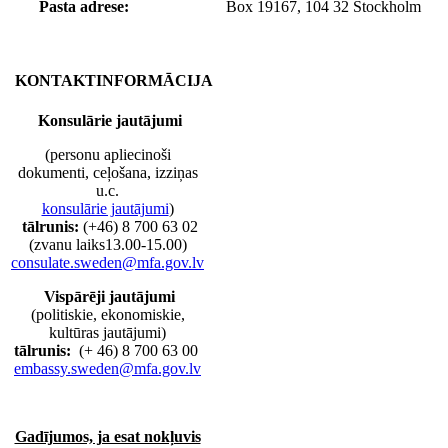
Pasta adrese:
Box 19167, 104 32 Stockholm
KONTAKTINFORMĀCIJA
Konsulārie jautājumi
(personu apliecinoši
dokumenti, ceļošana, izziņas
u.c.
konsulārie jautājumi
)
tālrunis:
(+46) 8 700 63 02
(zvanu laiks13.00-15.00)
consulate.sweden@mfa.gov.lv
Vispārēji jautājumi
(politiskie, ekonomiskie,
kultūras jautājumi)
tālrunis:
(+ 46) 8 700 63 00
embassy.sweden@mfa.gov.lv
Gadījumos, ja esat nokļuvis