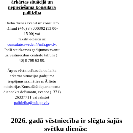
ārkārtas situācijā un
nepieciešama konsulārā
palīdzība
Darba dienās zvanīt uz konsulāro
tālruni (+46) 8 7006302 (13.00-
15.00) vai
rakstīt e-pastu uz
consulate.sweden@mfa.gov.lv
.
Īpaši steidzamos gadījumos zvanīt
uz vēstniecības centrālo tālruni (+
46) 8 700 63 00.
Ārpus vēstniecības darba laika
ārkārtas situācijas gadījumā
iespējams sazināties ar Ārlietu
ministrijas Konsulārā departamenta
diennakts dežurantu, zvanot (+371)
26337711 vai rakstot
palidziba@mfa.gov.lv
.
2026. gadā vēstniecība ir slēgta šajās
svētku dienās: