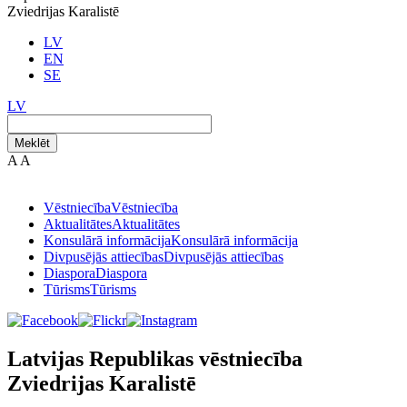
Zviedrijas Karalistē
LV
EN
SE
LV
Meklēt
A
A
Vēstniecība
Vēstniecība
Aktualitātes
Aktualitātes
Konsulārā informācija
Konsulārā informācija
Divpusējās attiecības
Divpusējās attiecības
Diaspora
Diaspora
Tūrisms
Tūrisms
Latvijas Republikas vēstniecība
Zviedrijas Karalistē