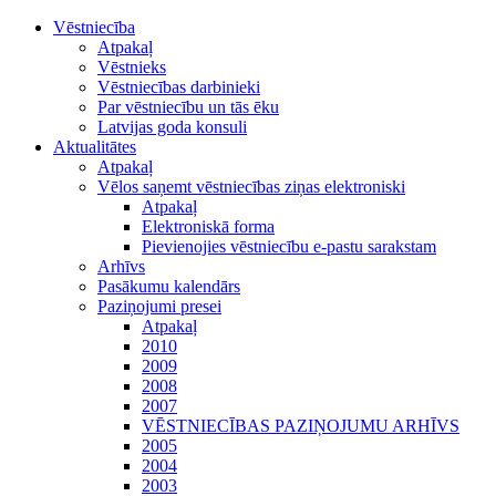
Vēstniecība
Atpakaļ
Vēstnieks
Vēstniecības darbinieki
Par vēstniecību un tās ēku
Latvijas goda konsuli
Aktualitātes
Atpakaļ
Vēlos saņemt vēstniecības ziņas elektroniski
Atpakaļ
Elektroniskā forma
Pievienojies vēstniecību e-pastu sarakstam
Arhīvs
Pasākumu kalendārs
Paziņojumi presei
Atpakaļ
2010
2009
2008
2007
VĒSTNIECĪBAS PAZIŅOJUMU ARHĪVS
2005
2004
2003