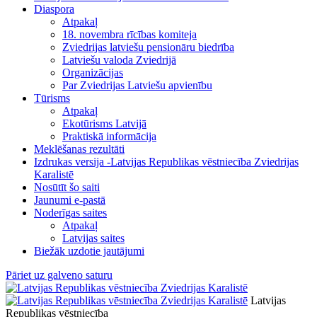
Diaspora
Atpakaļ
18. novembra rīcības komiteja
Zviedrijas latviešu pensionāru biedrība
Latviešu valoda Zviedrijā
Organizācijas
Par Zviedrijas Latviešu apvienību
Tūrisms
Atpakaļ
Ekotūrisms Latvijā
Praktiskā informācija
Meklēšanas rezultāti
Izdrukas versija -Latvijas Republikas vēstniecība Zviedrijas
Karalistē
Nosūtīt šo saiti
Jaunumi e-pastā
Noderīgas saites
Atpakaļ
Latvijas saites
Biežāk uzdotie jautājumi
Pāriet uz galveno saturu
Latvijas
Republikas vēstniecība