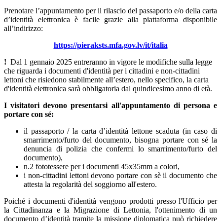
Prenotare l’appuntamento per il rilascio del passaporto e/o della carta
d’identità elettronica è facile grazie alla piattaforma disponibile
all’indirizzo:
https://pieraksts.mfa.gov.lv/it/italia
!
Dal 1 gennaio 2025 entreranno in vigore le modifiche sulla legge
che riguarda i documenti d'identità per i cittadini e non-cittadini
lettoni che risiedono stabilmente all’estero, nello specifico, la carta
d'identità elettronica sarà obbligatoria dal quindicesimo anno di età.
I visitatori devono presentarsi all'appuntamento di persona e
portare con sé:
il passaporto / la carta d’identità lettone scaduta (in caso di
smarrimento/furto del documento, bisogna portare con sé la
denuncia di polizia che confermi lo smarrimento/furto del
documento),
n.2 fototessere per i documenti 45x35mm a colori,
i non-cittadini lettoni devono portare con sè il documento che
attesta la regolarità del soggiorno all'estero.
Poiché i documenti d'identità vengono prodotti presso l'Ufficio per
la Cittadinanza e la Migrazione di Lettonia, l'ottenimento di un
documento d’identità tramite la missione diplomatica può richiedere