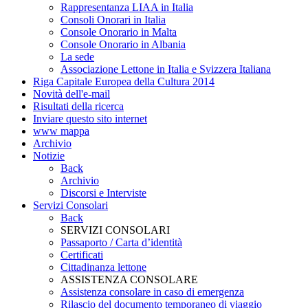
Rappresentanza LIAA in Italia
Consoli Onorari in Italia
Console Onorario in Malta
Console Onorario in Albania
La sede
Associazione Lettone in Italia e Svizzera Italiana
Riga Capitale Europea della Cultura 2014
Novità dell'e-mail
Risultati della ricerca
Inviare questo sito internet
www mappa
Archivio
Notizie
Back
Archivio
Discorsi e Interviste
Servizi Consolari
Back
SERVIZI CONSOLARI
Passaporto / Carta d’identità
Certificati
Cittadinanza lettone
ASSISTENZA CONSOLARE
Assistenza consolare in caso di emergenza
Rilascio del documento temporaneo di viaggio