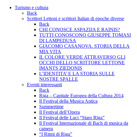
Turismo e cultura
Back
Scrittori Lettoni e scrittori Italian di epoche diverse
Back
CHI CONOSCE ASPAZIJA E RAINIS?
TUTTI CONOSCONO GIUSEPPE TOMASI
DI LAMPEDUSA
GIACOMO CASANOVA. STORIA DELLA
MIA VITA
IL COLORE VERDE ATTRAVERSO GLI
OCCHI DELLO SCRITTORE LETTONE
IMANTS ZIEDONIS
L’IDENTITA’ E LA STORIA SULLE
NOSTRE SPALLE
Eventi interessanti
Back
Riga – Capitale Europea della Cultura 2014
Il Festival della Musica Antica
Summertime
Il Festival dell’Opera
Il Festival delle Luci “Staro Rīga”
Il Festival Internazionale di Bach di musica da
camera
“I Ritmi di Riga”