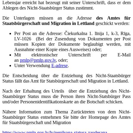
Lebensjar erreicht hat bezeugt mit seiner Unterschrift, dass er dem
Ablegen des Nicht-Staatsbürger Status zustimmt.
Die Unterlagen müssen an die Adresse
des Amtes für
Staatsbürgerschaft und Migration in Lettland
geschickt werden:
Per Post an die Adresse: Čiekurkalna 1. līnija 1, k-3, Rīga,
LV-1026 (Bei der Zusendung von Dokumenten per Post
müssen Kopien der Dokumente beglaubigt werden, mit
Ausnahme einer Kopie eines Ausweises) oder;
Mit elektronischer Unterschrift per E-Mail
an
pmlp@pmlp.gov.lv
, oder;
Unter Verwendung
E-adrese
.
Die Entscheidung über die Entziehung des Nicht-Staatsbürger
Status fällt das Amt für Statsbürgerschaft und Migration in Lettland.
Nach der Erhaltung des Urteils über die Entziehung des Nicht-
Staatsbürger Status muss die Person ihren Nicht-Statsbürger Pass
und/oder Personenidentifikationskarte an die Botschaft schicken.
Nähere Information zum Thema Zurücktreten von dem Nicht-
Staatsbürger Status entnehmen Sie bitte der Homepage des Amtes
für Staatsbürgerschaft und Migration
https://www.pmlp.gov.lv/lv/nepilsona-statusa-zaudesana