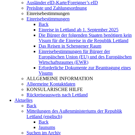
Ausländer eID-Karte/Foreigner’s eID
Preisliste und Zahlungsordnung
Einreisebestimmungen
Einreisebestimmungen
Back
Einreise in Lettland ab 1. September 2025
Die Bürger der folgenden Staaten benötigen kein
Visum für die Einreise in die Republik Lettland
Das Reisen in Schengener Raum
Einreisebestimmungen für Bürger der
Europäischen Union (EU) und des Europäischen
Wirtschaftsraumes (EWR)
Erforderliche Dokumente zur Beantragung eines
Visums
ALLGEMEINE INFORMATION
Allgemeine Kontaktdaten
KONSULARISCHE HILFE
Rückreiseausweis nach Lettland
Aktuelles
Back
Mitteilungen des Außenministeriums der Republik
Lettland (englisch)
Back
Jaunums
Suchen im Archiv