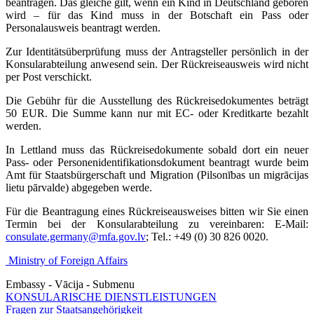
beantragen. Das gleiche gilt, wenn ein Kind in Deutschland geboren
wird – für das Kind muss in der Botschaft ein Pass oder
Personalausweis beantragt werden.
Zur Identitätsüberprüfung muss der Antragsteller persönlich in der
Konsularabteilung anwesend sein. Der Rückreiseausweis wird nicht
per Post verschickt.
Die Gebühr für die Ausstellung des Rückreisedokumentes beträgt
50 EUR. Die Summe kann nur mit EC- oder Kreditkarte bezahlt
werden.
In Lettland muss das Rückreisedokumente sobald dort ein neuer
Pass- oder Personenidentifikationsdokument beantragt wurde beim
Amt für Staatsbürgerschaft und Migration (Pilsonības un migrācijas
lietu pārvalde) abgegeben werde.
Für die Beantragung eines Rückreiseausweises bitten wir Sie einen
Termin bei der Konsularabteilung zu vereinbaren: E-Mail:
consulate.germany@mfa.gov.lv
; Tel.: +49 (0) 30 826 0020.
Ministry of Foreign Affairs
Embassy - Vācija - Submenu
KONSULARISCHE DIENSTLEISTUNGEN
Fragen zur Staatsangehörigkeit