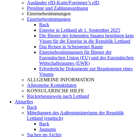
Ausländer eID-Karte/Foreigner’s eID
Preisliste und Zahlungsordnung
Einreisebestimmungen
Einreisebestimmungen
Back
Einreise in Lettland ab 1. September 2025
Die Bürger der folgenden Staaten benötigen kein
Visum für die Einreise in die Republik Lettland
Das Reisen in Schengener Raum
Einreisebestimmungen für Bürger der
Europäischen Union (EU) und des Europäischen
Wirtschaftsraumes (EWR)
Erforderliche Dokumente zur Beantragung eines
Visums
ALLGEMEINE INFORMATION
Allgemeine Kontaktdaten
KONSULARISCHE HILFE
Rückreiseausweis nach Lettland
Aktuelles
Back
Mitteilungen des Außenministeriums der Republik
Lettland (englisch)
Back
Jaunums
Suchen im Archiv