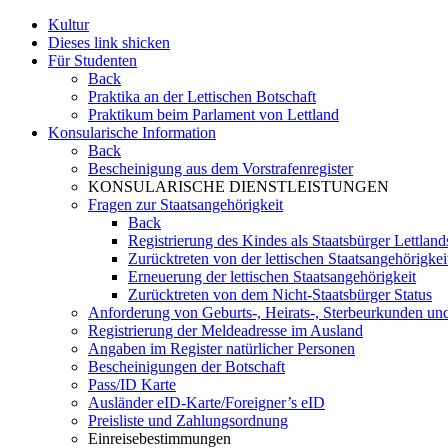
Kultur
Dieses link shicken
Für Studenten
Back
Praktika an der Lettischen Botschaft
Praktikum beim Parlament von Lettland
Konsularische Information
Back
Bescheinigung aus dem Vorstrafenregister
KONSULARISCHE DIENSTLEISTUNGEN
Fragen zur Staatsangehörigkeit
Back
Registrierung des Kindes als Staatsbürger Lettland
Zurücktreten von der lettischen Staatsangehörigkei
Erneuerung der lettischen Staatsangehörigkeit
Zurücktreten von dem Nicht-Staatsbürger Status
Anforderung von Geburts-, Heirats-, Sterbeurkunden u
Registrierung der Meldeadresse im Ausland
Angaben im Register natürlicher Personen
Bescheinigungen der Botschaft
Pass/ID Karte
Ausländer eID-Karte/Foreigner’s eID
Preisliste und Zahlungsordnung
Einreisebestimmungen