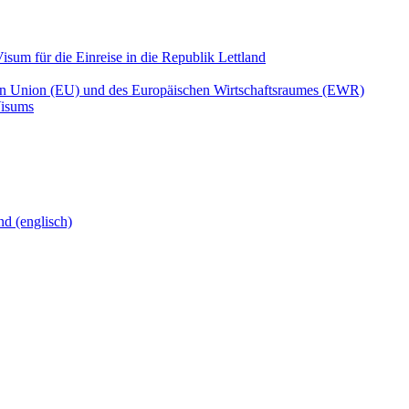
isum für die Einreise in die Republik Lettland
en Union (EU) und des Europäischen Wirtschaftsraumes (EWR)
Visums
nd (englisch)