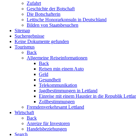
Zufahrt
Geschichte der Botschaft
Die Botschafterin
Lettische Honorarkonsuln in Deutschland
Bilden von Staatsbesuchen
Sitemap
Suchergebnisse
Keine Dokumente gefunden
Tourismus
Back
Allgemeine Reiseinformationen
Back
Reisen min einem Auto
Geld
Gesundheit
Telekommunikation
Jagdbestimmungen in Lettland
Einreise mit einem Haustier in die Republik Lettla
Zollbestimmungen
Fremdenverkehrsamt Lettland
Wirtschaft
Back
Anreize für Investoren
Handelsbeziehungen
Search