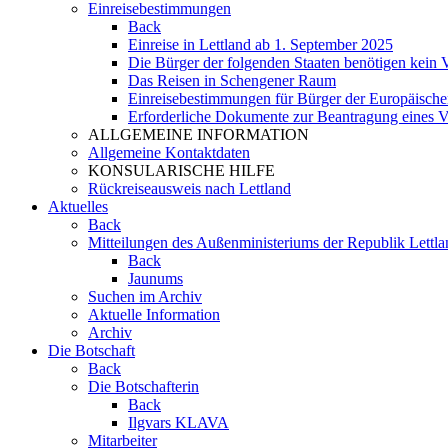
Einreisebestimmungen
Back
Einreise in Lettland ab 1. September 2025
Die Bürger der folgenden Staaten benötigen kein V
Das Reisen in Schengener Raum
Einreisebestimmungen für Bürger der Europäisch
Erforderliche Dokumente zur Beantragung eines 
ALLGEMEINE INFORMATION
Allgemeine Kontaktdaten
KONSULARISCHE HILFE
Rückreiseausweis nach Lettland
Aktuelles
Back
Mitteilungen des Außenministeriums der Republik Lettla
Back
Jaunums
Suchen im Archiv
Aktuelle Information
Archiv
Die Botschaft
Back
Die Botschafterin
Back
Ilgvars KLAVA
Mitarbeiter