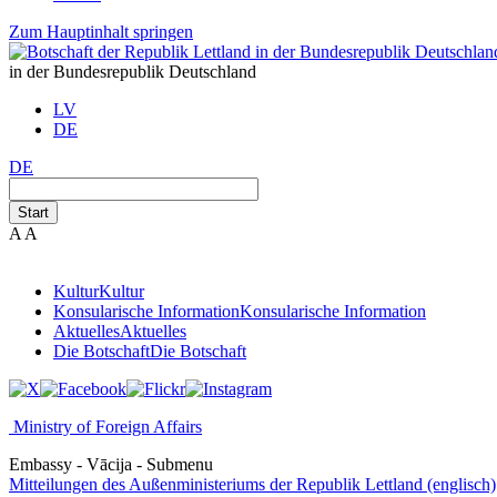
Zum Hauptinhalt springen
in der Bundesrepublik Deutschland
LV
DE
DE
Start
A
A
Kultur
Kultur
Konsularische Information
Konsularische Information
Aktuelles
Aktuelles
Die Botschaft
Die Botschaft
Ministry of Foreign Affairs
Embassy - Vācija - Submenu
Mitteilungen des Außenministeriums der Republik Lettland (englisch)