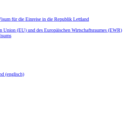
isum für die Einreise in die Republik Lettland
en Union (EU) und des Europäischen Wirtschaftsraumes (EWR)
Visums
nd (englisch)