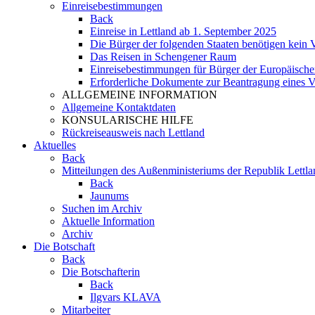
Einreisebestimmungen
Back
Einreise in Lettland ab 1. September 2025
Die Bürger der folgenden Staaten benötigen kein V
Das Reisen in Schengener Raum
Einreisebestimmungen für Bürger der Europäisch
Erforderliche Dokumente zur Beantragung eines 
ALLGEMEINE INFORMATION
Allgemeine Kontaktdaten
KONSULARISCHE HILFE
Rückreiseausweis nach Lettland
Aktuelles
Back
Mitteilungen des Außenministeriums der Republik Lettla
Back
Jaunums
Suchen im Archiv
Aktuelle Information
Archiv
Die Botschaft
Back
Die Botschafterin
Back
Ilgvars KLAVA
Mitarbeiter