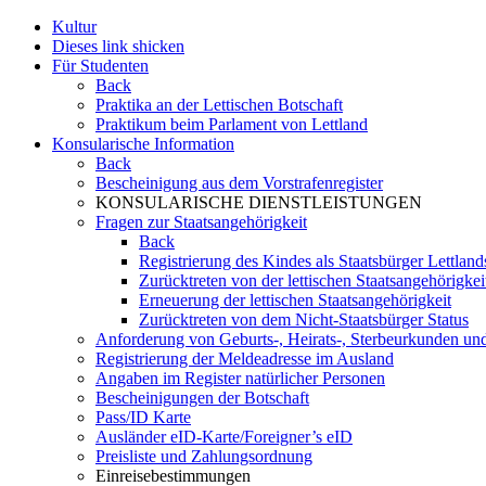
Kultur
Dieses link shicken
Für Studenten
Back
Praktika an der Lettischen Botschaft
Praktikum beim Parlament von Lettland
Konsularische Information
Back
Bescheinigung aus dem Vorstrafenregister
KONSULARISCHE DIENSTLEISTUNGEN
Fragen zur Staatsangehörigkeit
Back
Registrierung des Kindes als Staatsbürger Lettland
Zurücktreten von der lettischen Staatsangehörigkei
Erneuerung der lettischen Staatsangehörigkeit
Zurücktreten von dem Nicht-Staatsbürger Status
Anforderung von Geburts-, Heirats-, Sterbeurkunden u
Registrierung der Meldeadresse im Ausland
Angaben im Register natürlicher Personen
Bescheinigungen der Botschaft
Pass/ID Karte
Ausländer eID-Karte/Foreigner’s eID
Preisliste und Zahlungsordnung
Einreisebestimmungen