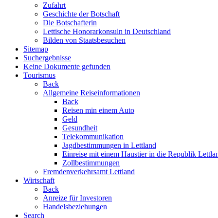
Zufahrt
Geschichte der Botschaft
Die Botschafterin
Lettische Honorarkonsuln in Deutschland
Bilden von Staatsbesuchen
Sitemap
Suchergebnisse
Keine Dokumente gefunden
Tourismus
Back
Allgemeine Reiseinformationen
Back
Reisen min einem Auto
Geld
Gesundheit
Telekommunikation
Jagdbestimmungen in Lettland
Einreise mit einem Haustier in die Republik Lettla
Zollbestimmungen
Fremdenverkehrsamt Lettland
Wirtschaft
Back
Anreize für Investoren
Handelsbeziehungen
Search