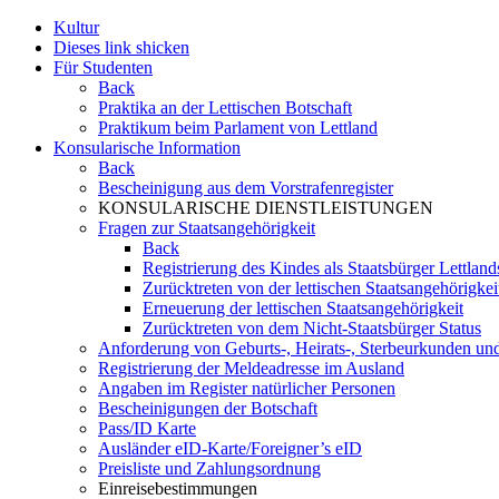
Kultur
Dieses link shicken
Für Studenten
Back
Praktika an der Lettischen Botschaft
Praktikum beim Parlament von Lettland
Konsularische Information
Back
Bescheinigung aus dem Vorstrafenregister
KONSULARISCHE DIENSTLEISTUNGEN
Fragen zur Staatsangehörigkeit
Back
Registrierung des Kindes als Staatsbürger Lettland
Zurücktreten von der lettischen Staatsangehörigkei
Erneuerung der lettischen Staatsangehörigkeit
Zurücktreten von dem Nicht-Staatsbürger Status
Anforderung von Geburts-, Heirats-, Sterbeurkunden u
Registrierung der Meldeadresse im Ausland
Angaben im Register natürlicher Personen
Bescheinigungen der Botschaft
Pass/ID Karte
Ausländer eID-Karte/Foreigner’s eID
Preisliste und Zahlungsordnung
Einreisebestimmungen