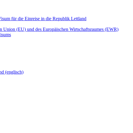
isum für die Einreise in die Republik Lettland
en Union (EU) und des Europäischen Wirtschaftsraumes (EWR)
Visums
nd (englisch)