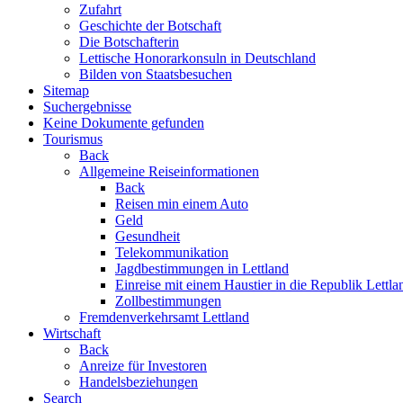
Zufahrt
Geschichte der Botschaft
Die Botschafterin
Lettische Honorarkonsuln in Deutschland
Bilden von Staatsbesuchen
Sitemap
Suchergebnisse
Keine Dokumente gefunden
Tourismus
Back
Allgemeine Reiseinformationen
Back
Reisen min einem Auto
Geld
Gesundheit
Telekommunikation
Jagdbestimmungen in Lettland
Einreise mit einem Haustier in die Republik Lettla
Zollbestimmungen
Fremdenverkehrsamt Lettland
Wirtschaft
Back
Anreize für Investoren
Handelsbeziehungen
Search