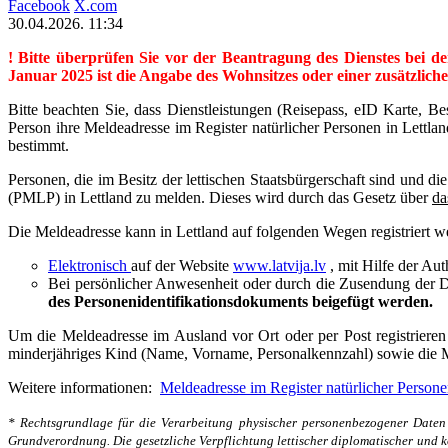
Facebook
X.com
30.04.2026. 11:34
! Bitte überprüfen Sie vor der Beantragung des Dienstes bei d
Januar 2025 ist die Angabe des Wohnsitzes oder einer zusätzlichen
Bitte beachten Sie, dass Dienstleistungen (Reisepass, eID Karte, 
Person ihre Meldeadresse im Register natürlicher Personen in Lettlan
bestimmt.
Personen, die im Besitz der lettischen Staatsbürgerschaft sind und d
(PMLP) in Lettland zu melden. Dieses wird durch das Gesetz über
da
Die Meldeadresse kann in Lettland auf folgenden Wegen registriert w
Elektronisch
auf der Website
www.latvija.lv
, mit Hilfe der Aut
Bei persönlicher Anwesenheit oder durch die Zusendung der
des Personenidentifikationsdokuments beigefügt werden.
Um die Meldeadresse im Ausland vor Ort oder per Post registriere
minderjähriges Kind (Name, Vorname, Personalkennzahl) sowie die 
Weitere informationen:
Meldeadresse im Register natürlicher Person
* Rechtsgrundlage für die Verarbeitung physischer personenbezogener Daten
Grundverordnung. Die gesetzliche Verpflichtung lettischer diplomatischer und