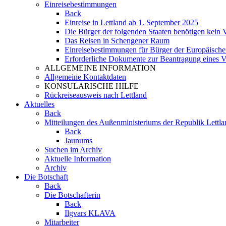
Einreisebestimmungen
Back
Einreise in Lettland ab 1. September 2025
Die Bürger der folgenden Staaten benötigen kein V
Das Reisen in Schengener Raum
Einreisebestimmungen für Bürger der Europäisch
Erforderliche Dokumente zur Beantragung eines 
ALLGEMEINE INFORMATION
Allgemeine Kontaktdaten
KONSULARISCHE HILFE
Rückreiseausweis nach Lettland
Aktuelles
Back
Mitteilungen des Außenministeriums der Republik Lettla
Back
Jaunums
Suchen im Archiv
Aktuelle Information
Archiv
Die Botschaft
Back
Die Botschafterin
Back
Ilgvars KLAVA
Mitarbeiter