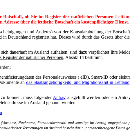
er Botschaft, ob Sie im Register der natürlichen Personen Lett
 Adresse über die lettische Botschaft ein kostenpflichtiger Dienst
Bescheinigungen und Anderes) von der Konsularabteilung der Botscha
d in Deutschland registriert hat. Dieses wird durch das Gesetz über
die
ie sich dauerhaft im Ausland aufhalten, sind dazu verpflichtet Ihre Me
s Register der natürlicher Personen
, Absatz 14 bestimmt.
erden:
hentifizierungdaten des Personalausweises ( eID), Smart-ID oder elektro
 Dokumente an
das Staatsangehörigkeits- und Migrationsamt in Lettland
n zu können, muss folgender
Antrag
ausgefüllt werden oder ein Antrag
Meldeadresse im Ausland genannt werden.
en
 (Vorname, Nachname, Personenkennzahl und sonstige im Antrag angegebene pe
 konsularischer Vertretungen im Ausland besteht darin, personenbezogene Daten g