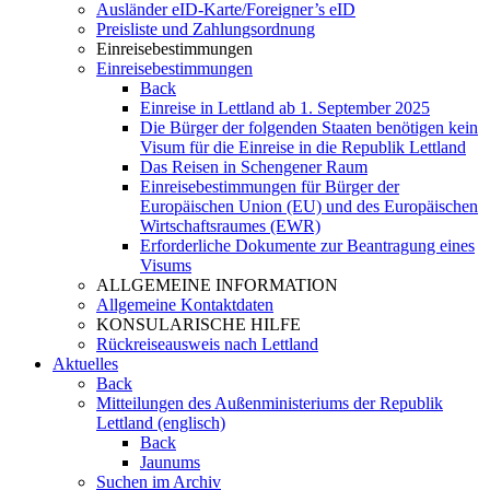
Ausländer eID-Karte/Foreigner’s eID
Preisliste und Zahlungsordnung
Einreisebestimmungen
Einreisebestimmungen
Back
Einreise in Lettland ab 1. September 2025
Die Bürger der folgenden Staaten benötigen kein
Visum für die Einreise in die Republik Lettland
Das Reisen in Schengener Raum
Einreisebestimmungen für Bürger der
Europäischen Union (EU) und des Europäischen
Wirtschaftsraumes (EWR)
Erforderliche Dokumente zur Beantragung eines
Visums
ALLGEMEINE INFORMATION
Allgemeine Kontaktdaten
KONSULARISCHE HILFE
Rückreiseausweis nach Lettland
Aktuelles
Back
Mitteilungen des Außenministeriums der Republik
Lettland (englisch)
Back
Jaunums
Suchen im Archiv