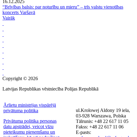
16.12.2025
“Brīvības balsis: par noturību un mieru” – trīs valstu vienotības
koncerts Varšavā
Vairāk
Copyright © 2026
Latvijas Republikas vēstniecība Polijas Republikā
Ārlietu ministrijas vispārējā
ul.Krolowej Aldony 19 iela,
privātuma politika
03-928 Warszawa, Polska
Privātuma politika personas
Tālrunis: +48 22 617 11 05
datu apstrādei, veicot vīzu
Fakss: +48 22 617 11 06
pieteikumu pieņemšanu un
E-pasts: