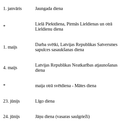
1. janvāris
Jaungada diena
Lielā Piektdiena, Pirmās Lieldienas un otrā
*
Lieldienu diena
Darba svētki, Latvijas Republikas Satversmes
1. maijs
sapulces sasaukšanas diena
Latvijas Republikas Neatkarības atjaunošanas
4. maijs
diena
*
maija otrā svētdiena - Mātes diena
23. jūnijs
Līgo diena
24. jūnijs
Jāņu diena (vasaras saulgrieži)