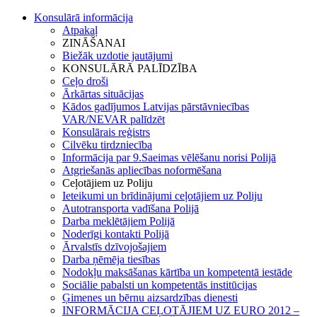
Konsulārā informācija
Atpakaļ
ZINĀŠANAI
Biežāk uzdotie jautājumi
KONSULĀRĀ PALĪDZĪBA
Ceļo droši
Ārkārtas situācijas
Kādos gadījumos Latvijas pārstāvniecības
VAR/NEVAR palīdzēt
Konsulārais reģistrs
Cilvēku tirdzniecība
Informācija par 9.Saeimas vēlēšanu norisi Polijā
Atgriešanās apliecības noformēšana
Ceļotājiem uz Poliju
Ieteikumi un brīdinājumi ceļotājiem uz Poliju
Autotransporta vadīšana Polijā
Darba meklētājiem Polijā
Noderīgi kontakti Polijā
Ārvalstīs dzīvojošajiem
Darba ņēmēja tiesības
Nodokļu maksāšanas kārtība un kompetentā iestāde
Sociālie pabalsti un kompetentās institūcijas
Ģimenes un bērnu aizsardzības dienesti
INFORMĀCIJA CEĻOTĀJIEM UZ EURO 2012 –