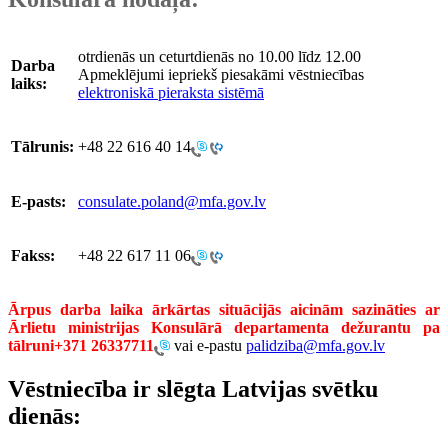
otrdienās un ceturtdienās no 10.00 līdz 12.00
Darba
Apmeklējumi iepriekš piesakāmi vēstniecības
laiks:
elektroniskā pieraksta sistēmā
Tālrunis:
+48 22 616 40 14
E-pasts:
consulate.poland@mfa.gov.lv
Fakss:
+48 22 617 11 06
Ārpus darba laika ārkārtas situācijās aicinām sazināties ar
Ārlietu ministrijas Konsulārā departamenta dežurantu pa
tālruni+371 26337711
vai e-pastu
palidziba@mfa.gov.lv
Vēstniecība ir slēgta Latvijas svētku
dienās: