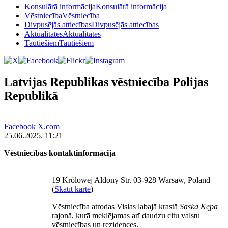
Konsulārā informācija
Konsulārā informācija
Vēstniecība
Vēstniecība
Divpusējās attiecības
Divpusējās attiecības
Aktualitātes
Aktualitātes
Tautiešiem
Tautiešiem
Latvijas Republikas vēstniecība Polijas
Republikā
Facebook
X.com
25.06.2025. 11:21
Vēstniecības kontaktinformācija
19 Królowej Aldony Str. 03-928 Warsaw, Poland
(
Skatīt kartē
)
Vēstniecība atrodas Vislas labajā krastā
Saska Kępa
rajonā, kurā meklējamas arī daudzu citu valstu
vēstniecības un rezidences.