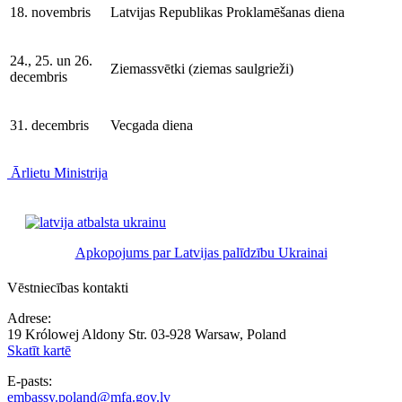
18. novembris
Latvijas Republikas Proklamēšanas diena
24., 25. un 26.
Ziemassvētki (ziemas saulgrieži)
decembris
31. decembris
Vecgada diena
Ārlietu Ministrija
Apkopojums par Latvijas palīdzību Ukrainai
Vēstniecības kontakti
Adrese:
19 Królowej Aldony Str. 03-928 Warsaw, Poland
Skatīt kartē
E-pasts:
embassy.poland@mfa.gov.lv