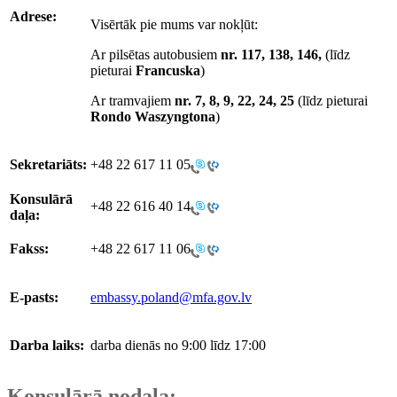
Adrese:
Visērtāk pie mums var nokļūt:
Ar pilsētas autobusiem
nr. 117, 138, 146,
(līdz
pieturai
Francuska
)
Ar tramvajiem
nr. 7, 8, 9, 22, 24, 25
(līdz pieturai
Rondo Waszyngtona
)
Sekretariāts:
+48 22 617 11 05
Konsulārā
+48 22 616 40 14
daļa:
Fakss:
+48 22 617 11 06
E-pasts:
embassy.poland@mfa.gov.lv
Darba laiks:
darba dienās no 9:00 līdz 17:00
Konsulārā nodaļa: