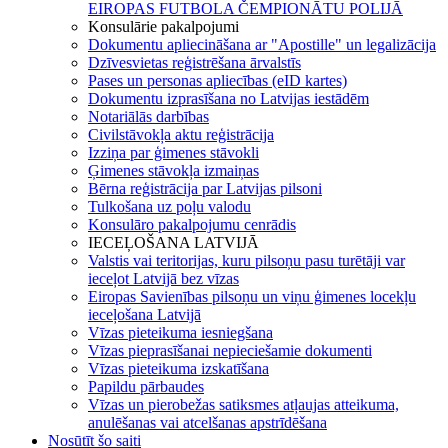
EIROPAS FUTBOLA ČEMPIONĀTU POLIJĀ
Konsulārie pakalpojumi
Dokumentu apliecināšana ar "Apostille" un legalizācija
Dzīvesvietas reģistrēšana ārvalstīs
Pases un personas apliecības (eID kartes)
Dokumentu izprasīšana no Latvijas iestādēm
Notariālās darbības
Civilstāvokļa aktu reģistrācija
Izziņa par ģimenes stāvokli
Ģimenes stāvokļa izmaiņas
Bērna reģistrācija par Latvijas pilsoni
Tulkošana uz poļu valodu
Konsulāro pakalpojumu cenrādis
IECEĻOŠANA LATVIJĀ
Valstis vai teritorijas, kuru pilsoņu pasu turētāji var
ieceļot Latvijā bez vīzas
Eiropas Savienības pilsoņu un viņu ģimenes locekļu
ieceļošana Latvijā
Vīzas pieteikuma iesniegšana
Vīzas pieprasīšanai nepieciešamie dokumenti
Vīzas pieteikuma izskatīšana
Papildu pārbaudes
Vīzas un pierobežas satiksmes atļaujas atteikuma,
anulēšanas vai atcelšanas apstrīdēšana
Nosūtīt šo saiti