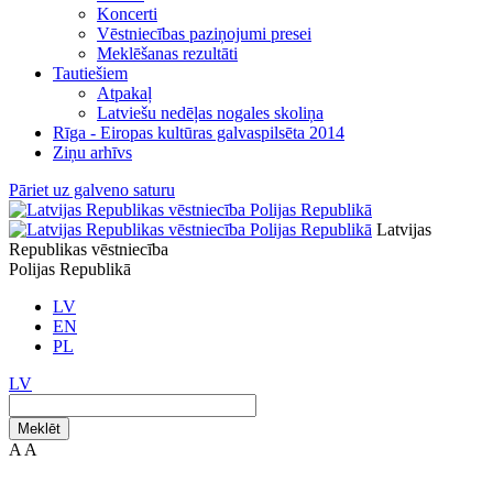
Koncerti
Vēstniecības paziņojumi presei
Meklēšanas rezultāti
Tautiešiem
Atpakaļ
Latviešu nedēļas nogales skoliņa
Rīga - Eiropas kultūras galvaspilsēta 2014
Ziņu arhīvs
Pāriet uz galveno saturu
Latvijas
Republikas vēstniecība
Polijas Republikā
LV
EN
PL
LV
Meklēt
A
A