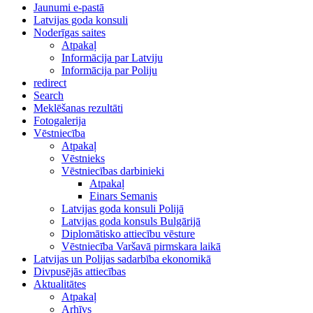
Jaunumi e-pastā
Latvijas goda konsuli
Noderīgas saites
Atpakaļ
Informācija par Latviju
Informācija par Poliju
redirect
Search
Meklēšanas rezultāti
Fotogalerija
Vēstniecība
Atpakaļ
Vēstnieks
Vēstniecības darbinieki
Atpakaļ
Einars Semanis
Latvijas goda konsuli Polijā
Latvijas goda konsuls Bulgārijā
Diplomātisko attiecību vēsture
Vēstniecība Varšavā pirmskara laikā
Latvijas un Polijas sadarbība ekonomikā
Divpusējās attiecības
Aktualitātes
Atpakaļ
Arhīvs