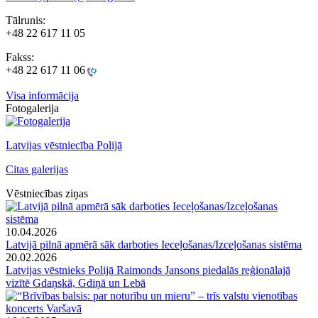
Tālrunis:
+
48 22 617 11 05
Fakss:
+48 22 617 11 06
Visa informācija
Fotogalerija
Latvijas vēstniecība Polijā
Citas galerijas
Vēstniecības ziņas
10.04.2026
Latvijā pilnā apmērā sāk darboties Ieceļošanas/Izceļošanas sistēma
20.02.2026
Latvijas vēstnieks Polijā Raimonds Jansons piedalās reģionālajā
vizītē Gdaņskā, Gdiņā un Lebā